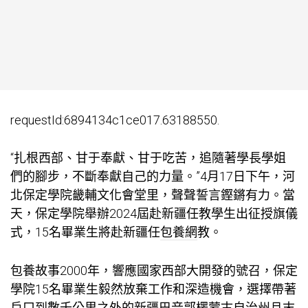
requestId:6894134c1ce017.63188550.
“扎根西部、甘于奉獻、甘于吃苦，追隨著學長學姐
們的腳步，不斷奉獻自己的力量。”4月17日下午，河
北保定學院畿輔文化會堂里，聲聲誓言鏗鏘有力。當
天，保定學院舉辦2024屆赴新疆任教學生出征授旗儀
式，15名畢業生將赴新疆任
包養網
教。
包養故事
2000年，響應國家西部大開發的號召，保定
學院15名畢業生毅然放棄工作和深造機會，選擇帶著
戶口到數千公里之外的新疆巴音郭楞蒙古自治州且末