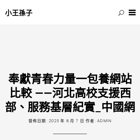
小王孫子
跳
至
主
要
內
容
奉獻青春力量一包養網站
比較 ——河北高校支援西
部、服務基層紀實_中國網
發佈日期:
2025 年 8 月 7 日
作者:
ADMIN