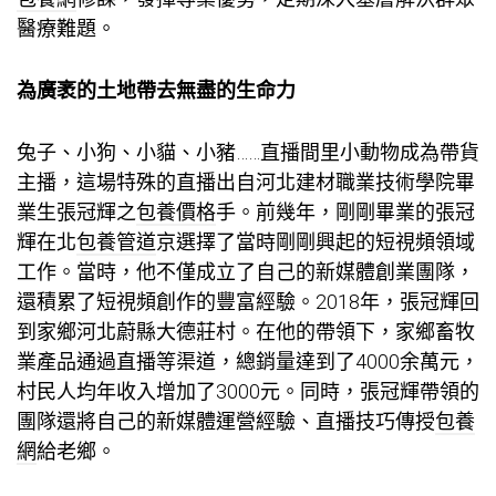
醫療難題。
為廣袤的土地帶去無盡的生命力
兔子、小狗、小貓、小豬……直播間里小動物成為帶貨
主播，這場特殊的直播出自河北建材職業技術學院畢
業生張冠輝之
包養價格
手。前幾年，剛剛畢業的張冠
輝在北
包養管道
京選擇了當時剛剛興起的短視頻領域
工作。當時，他不僅成立了自己的新媒體創業團隊，
還積累了短視頻創作的豐富經驗。2018年，張冠輝回
到家鄉河北蔚縣大德莊村。在他的帶領下，家鄉畜牧
業產品通過直播等渠道，總銷量達到了4000余萬元，
村民人均年收入增加了3000元。同時，張冠輝帶領的
團隊還將自己的新媒體運營經驗、直播技巧傳授
包養
網
給老鄉。