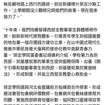
無反顧地踏上西行的路途，前往新疆喀什英吉沙縣工
作。“上學期間沒少聽師兄師姐們的故事，現在我來
接力了。”
“十年來，我們持續發揮西部支教畢業生群體標桿作
用，創新新時代德育體系，引導青年學生到祖國需要
的地
包養一個月價錢
方建功立業，在以中國式現代化
推進中華民族偉大復興的使命任務中貢獻青春力
量。”保定學院黨委書記胡連利介紹，學校著力為到
西部、到基層就業的畢業生提供服務保障，出臺《關
于引導和鼓勵畢業生到西部、到基層就業的實施辦
法》，形成制度，并設立西部支教愛心救助金。
保定學院還與河北省援疆前方指揮部合作探索，形成
選派實習
包養網評價
教師、
包養網
共
包養妹
建德育共
同體、實施西部師資培優計劃、協同對口援建項目等