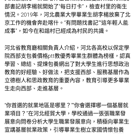
部書記胡李楊就開始了“每日打卡”，檢查村里的衛生
情況。2019年，河北農業大學畢業生胡李楊放棄了北
京工作的機會奔赴喀什。“有問題找書記”“這年輕人能
成事”，如今在和諧村已經成為村民的共識。
河北省教育廳相關負責人介紹，河北各高校以保定學
院西部支
包養價格ptt
教優秀畢業生群體為榜樣，認真
學習、總結、提煉
包養網
出了對大學生進行思想政治
教育的好經驗、好做法，把支援西部、服務基層作為
立德樹人和思政教育的重要內容，教育引導更多畢業
生走向西部、走進基層。
“你首選的就業地區是哪里？”“你會選擇哪一個基層就
業項目？”在河北經貿大學，學校通過一張張職業發
展意向問卷分析大學生職業發展意向，積極向畢業生
宣講基層就業政策，引導畢業生樹立家國情懷
包養