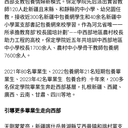
西部支教
包養情婦
新模式。保定學院先后派出實習教
師120人赴新疆且末縣、和靜縣的中小學、幼兒園任
教，接收近300名新疆中
包養網
學生和40余名新疆中
小學黨支部書記
包養網
來校學習。作為河北省唯一一
所承擔教育部“校長國培計劃”——中西部地區農村校長
助力工程的高校，保定學院近五年共培訓中西部地區
中小學校長1700余人、農村中小學骨干教師
包養網
7600余人。
2021年80名畢業生、2022
包養網
年21名
短期包養
畢
業生、2023年42名畢業生…
包養合約
…十年來，200多
名保定學院畢業生奔赴西部基層，扎根新疆、西藏、
廣西、云南、甘肅、四川等地。
引導更多畢業生走向西部
天剛蒙蒙亮，新疆喀什岳普湖縣艾西曼鎮和諧村黨支