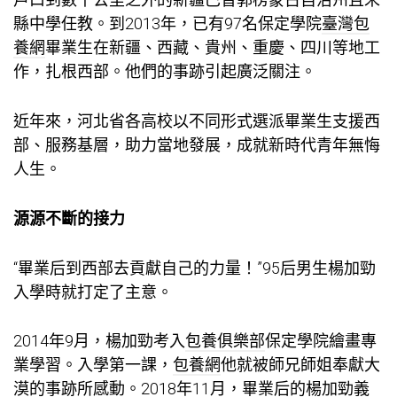
縣中學任教。到2013年，已有97名保定學院
臺灣包
養網
畢業生在新疆、西藏、貴州、重慶、四川等地工
作，扎根西部。他們的事跡引起廣泛關注。
近年來，河北省各高校以不同形式選派畢業生支援西
部、服務基層，助力當地發展，成就新時代青年無悔
人生。
源源不斷的接力
“畢業后到西部去貢獻自己的力量！”95后男生楊加勁
入學時就打定了主意。
2014年9月，楊加勁考入
包養俱樂部
保定學院繪畫專
業學習。入學第一課，
包養網
他就被師兄師姐奉獻大
漠的事跡所感動。2018年11月，畢業后的楊加勁義