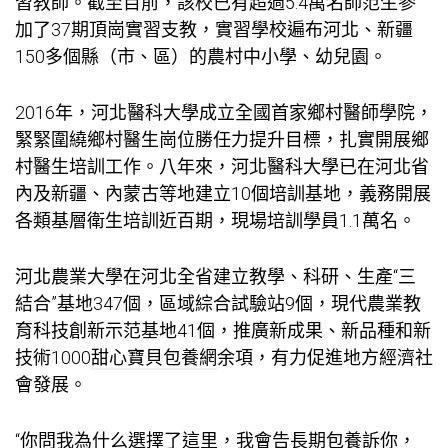
習教師。截至目前，該校已有超過5.4萬名師范生參
加了37期頂崗實習支教，實習學校遍布河北、新疆
150多個縣（市、區）的農村中小學、幼兒園。
2016年，河北醫科大學成立全國首家鄉村醫師學院，
緊緊圍繞鄉村醫生崗位勝任力提升目標，扎實開展鄉
村醫生培訓工作。八年來，河北醫科大學已在河北省
內及新疆、內蒙古等地建立10個培訓基地，義務開展
各類基層衛生培訓近百期，現場培訓學員1.1萬名。
河北農業大學在河北全省建立教學、科研、生產“三
結合”基地347個，區域綜合試驗站9個，現代農業教
育科技創新示范基地41個，推廣新成果、新品種和新
技術1000
甜心寶貝包養網
余項，有力促進地方經濟社
會發展。
“你問我為什么選擇了這里，我會告
長期包養
訴你，