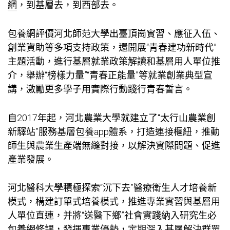
網
，到基層去，到西部去。
包養網評價
河北師范大學出臺頂崗實習、應征入伍、
創業資助等多項支持政策，還開展“青春建功新時代”
主題活動，進行基層就業政策解讀和基層用人單位推
介，舉辦“榜樣力量”“青春正能量”等就業創業典型宣
講，激勵更多學子用實際行動踐行青春誓言。
自2017年起，河北農業大學就建立了“太行山農業創
新驛站”服務基層
包養app
體系，打造連接樞紐，推動
師生與農業生產端無縫對接，以解決實際問題、促進
產業發展。
河北醫科大學積極探索“沉下去”醫療衛生人才培養新
模式，構建訂單式培養模式，推進專業實習與基層用
人單位直連，并將“送醫下鄉”社會實踐納入研究生必
包養網
修課，發揮專業優勢，定期深入基層解決群眾