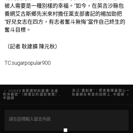
被人需要是一種別樣的幸福。”如今，在英吉沙縣
包
養網
艾古斯鄉先米來村擔任黨支部書記的楊加勁把
“好兒女志在四方，有志者奮斗無悔”當作自己終生的
奮斗目標。
（記者 耿建擴 陳元秋）
TC:sugarpopular900
文
浙江“農創客”：把青春揮灑甜心一
OSDER奧斯德材料報價“永遠
吹沖鋒號”（總書記的國民情懷）_
包養網在希望的田野上_中國網
中國網
章
導
覽