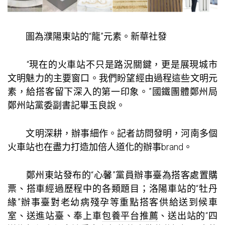
圖為濮陽東站的“龍”元素。新華社發
“現在的火車站不只是路況關鍵，更是展現城市
文明魅力的主要窗口。我們盼望經由過程這些文明元
素，給搭客留下深入的第一印象。”國鐵團體鄭州局
鄭州站黨委副書記畢玉良說。
文明深耕，辦事細作。記者訪問發明，河南多個
火車站也在盡力打造加倍人道化的辦事brand。
鄭州東站發布的“心馨”黨員辦事臺為搭客處置購
票、搭車經過歷程中的各類題目；洛陽車站的“牡丹
緣”辦事臺對老幼病殘孕等重點搭客供給送到候車
室、送進站臺、奉上車
包養平台推薦
、送出站的“四