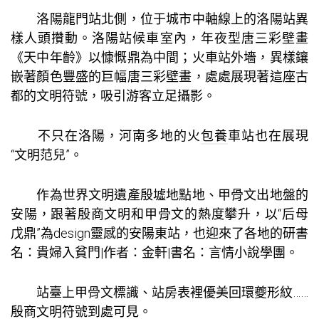
洛陽龍門站北側，位于城市中軸線上的洛陽站異
樣人頭攢動。洛陽站候車室內，年夜型唐三彩壁畫
《天中年齡》以慷慨鼎為中間；火車站外墻，異樣鑲
嵌著顏色豐盛的巨幅唐三彩壁畫，處處展現著這座古
都的文明符號，吸引游客立足攝影。
不只在洛陽，河南多地的火
包養
車站也在展現
“文明范兒”。
作為世界文明遺產殷墟地點地、甲骨文出地盤的
安陽，跟著殷商文明和甲骨文的熱度攀升，以“后母
戊鼎”為design靈感的安陽東站，也迎來了各地的研書
名：貴婦入貧門|作者：金軒|書名：言情小說學團。
站臺上甲骨文標識、站房表裡優美回環夔形紋……
殷商文明符號到處可見。