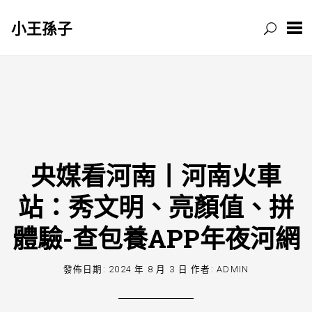
小王孫子
跳
至
主
要
內
容
央媒看河南丨河南火車
站：秀文明、亮顏值、拼
體驗-查包養APP年夜河網
發佈日期:
2024 年 8 月 3 日
作者:
ADMIN