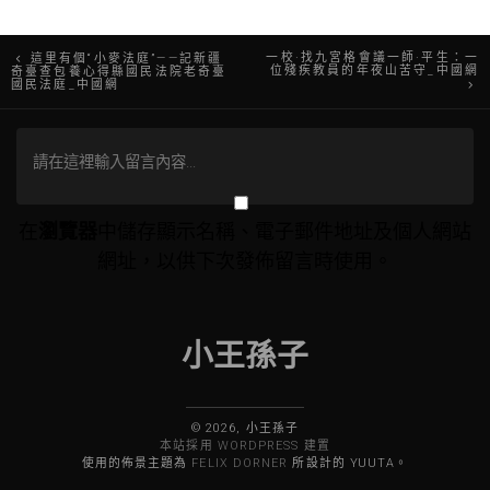
文
一校·找九宮格會議一師·平生：一
這里有個“小麥法庭”——記新疆
位殘疾教員的年夜山苦守_中國網
奇臺查包養心得縣國民法院老奇臺
國民法庭_中國網
章
導
覽
在
瀏覽器
中儲存顯示名稱、電子郵件地址及個人網站
網址，以供下次發佈留言時使用。
小王孫子
© 2026, 小王孫子
本站採用 WORDPRESS 建置
使用的佈景主題為
FELIX DORNER
所設計的 YUUTA。