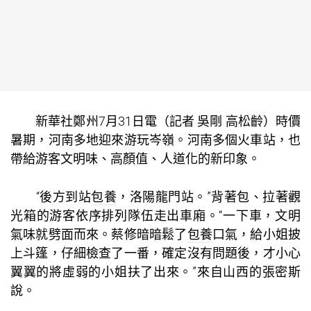
新華社鄭州7月31日電（記者 吳剛 高松齡）時價
暑期，河南多地迎來游玩岑嶺。河南多個火車站，也
帶給游客文明味、高顏值、人道化的新印象。
“後方到站
包養
，洛陽龍門站。”背著包、拉著觀
光箱的游客依序排列隊伍走出車廂。“一下車，文明
氣味就劈面而來。蔡修暗暗鬆了
包養
口氣，給小姐披
上斗篷，仔細檢查了一番，確定沒有問題後，才小心
翼翼的將虛弱的小姐扶了出來。”來自山西的張密斯
說。