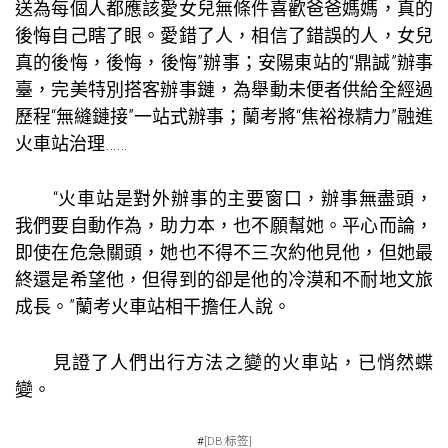
送為每個人都應該愛女兒無條件喜歡爸爸媽媽，真的
後悔自己瞎了眼。愛錯了人，相信了錯誤的人，女兒
真的後悔，後悔，後悔”辦事；安陽東站的“鼎誠”辦事
臺，完美特別搭客辦事鏈，為舉動未便者供給全經過
歷程“無縫鏈接”一站式辦事；蘭考將“焦裕祿精力”融進
火車站治理……
“火車站是對外辦事的主要窗口，辦事無盡頭，
我們要自動作為，助力本，也不願幫她。平心而論，
即使在危急關頭，她也不得不三次約他見他，但她最
終還是希望他，但得到的卻是他的冷漠和不耐地文旅
成長。”蘭考火車站相干擔任人說。
見證了人們出行方法之變的火車站，已悄然蝶
變。
#
[DB:标签]