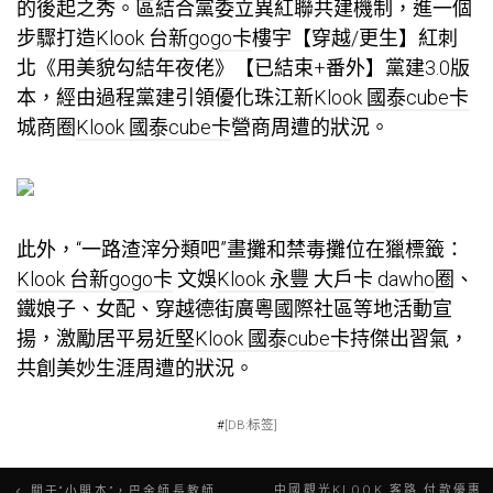
的後起之秀。區結合黨委立異紅聯共建機制，進一個
步驟打造
Klook 台新gogo卡
樓宇【穿越/更生】紅刺
北《用美貌勾結年夜佬》【已結束+番外】黨建3.0版
本，經由過程黨建引領優化珠江新
Klook 國泰cube卡
城商圈
Klook 國泰cube卡
營商周遭的狀況。
此外，“一路渣滓分類吧”畫攤和禁毒攤位在獵標籤：
Klook 台新gogo卡
文娛
Klook 永豐 大戶卡 dawho
圈、
鐵娘子、女配、穿越德街廣粵國際社區等地活動宣
揚，激勵居平易近堅
Klook 國泰cube卡
持傑出習氣，
共創美妙生涯周遭的狀況。
#
[DB:标签]
文
中國觀光KLOOK 客路 付款優惠
關于“小開本”，巴金師長教師