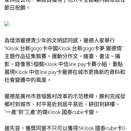
節日祝願。
為增添獵德青少年的文明認同感，獵德人家舉行
“
Klook 台新gogo卡
中國
Klook 台新gogo卡
夢·獵德情”
主題作品征集競賽。運動分作文、繪畫、書法、攝
影、錄像等5個競
Klook 中信line pay卡
賽小組，重點
展現
Klook 中信line pay卡
獵德在城市更換新的資料和
社會變遷中的風度。
獵德是廣州市首個舊村改革的示范標桿，勝利完成從
鄉村到城市、村平易近到居平易近、耕田到耕樓、
“一產”到“三產”的蝶
Klook 國泰cube卡
變。
據先容，獲獎同窗不只可以獲得5
Klook 國泰cube卡
0-