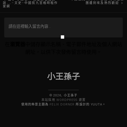
說……–文史–中國找九宮格時租作
團遭到埃及熱烈歡迎
家網
章
導
覽
在
瀏覽器
中儲存顯示名稱、電子郵件地址及個人網站
網址，以供下次發佈留言時使用。
小王孫子
© 2026, 小王孫子
本站採用 WORDPRESS 建置
使用的佈景主題為
FELIX DORNER
所設計的 YUUTA。