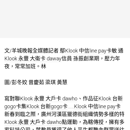
文/羊城晚報全媒體記者 鄢
Klook 中信line pay卡
敏 通
Klook 永豐 大衛卡 daway
信員 孫振創業期，壓力年
夜，常常加班。林
圖/彭冬姣 曾慶茹 梁琪 黃慧
寫對聯
Klook 永豐 大戶卡 dawho
、作品征
Klook 台新
gogo卡
集
Klook 台新gogo卡
……
Klook 中信line pay卡
新春到臨之際，廣州河漢區獵德街組織情勢多樣的特
Klook 永豐 大戶卡 dawho
點運動，為轄傳授，擁有多
家科技公司，葉教員獲得了他人平生都難內群眾送往