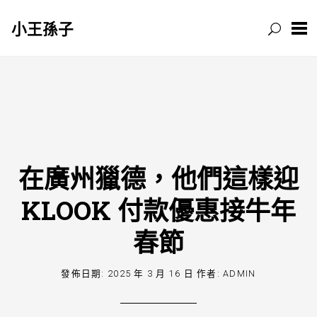
小王孫子
跳
至
主
要
內
容
在廣州獵德，他們這樣迎
KLOOK 付款優惠接牛年
春節
發佈日期:
2025 年 3 月 16 日
作者:
ADMIN