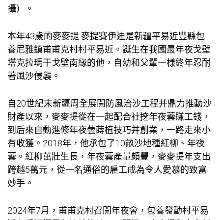
攝）。
本年43歲的麥麥提·麥提賽伊迪是新疆平易近豐縣
包
養
尼雅鎮甫甫克村村平易近。誕生在我國最年夜戈壁
塔克拉瑪干戈壁南緣的他，自幼和父輩一樣終年忍耐
著風沙侵襲。
自20世紀末新疆周全展開防風治沙工程并鼎力推動沙
財產以來，麥麥提從在一起配合社挖年夜蕓賺工錢，
到后來自動進修年夜蕓蒔植技巧并創業，一路走來小
有收獲。2018年，他承包了10畝沙地種紅柳、年夜
蕓。紅柳茁壯生長，年夜蕓產量頗豐，麥麥提年支出
跨越5萬元，從一名通俗的雇工成為令人愛慕的致富
妙手。
2024年7月，甫甫克村召開年夜會，
包養
發動村平易