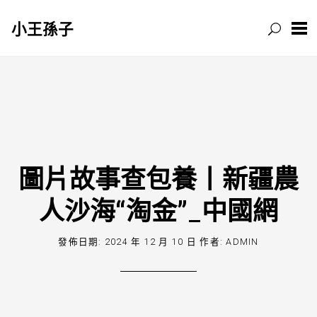
小王孫子
跳
至
主
要
內
容
圖片故事查包養丨新疆農
人沙海“淘金”_中國網
發佈日期:
2024 年 12 月 10 日
作者:
ADMIN