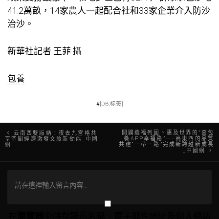
41.2萬畝，14家農人一起配合社和33家企業介入防沙
治沙。
新華社記者 王菲 攝
包養
#
[DB:标签]
文
開闢造福列國、惠及世界的“查包
云南西雙版納：夜去九宮格共
養APP幸福路”——高東西的品質
享空間經濟激發文旅新動能_中國
共建“一帶一路”完成新跨越新成長
網
章
_中國網
導
覽
在
瀏覽器
中儲存顯示名稱、電子郵件地址及個人網站