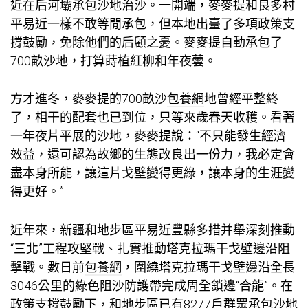
近在后河壩承包沙地治沙。一開端，麥麥提和良多村
平易近一樣不敢等閒承包，但本地出臺了多項政策支
撐鼓勵，免除他們的后顧之憂。麥麥提自動承包了
700畝沙地，打算蒔植紅柳和年夜蕓。
方才進冬，麥麥提的700畝沙
包養網
地曾經平整終
了，相干的配套也已到位，只等來歲春天收穫。看著
一年夜片平展的沙地，麥麥提說：“不只能發生經濟
效益，還可認為故鄉的生態改良出一份力，我必定會
盡本身所能，讓這片戈壁變得更綠，讓本身的生涯變
得更好。”
近年來，新疆和地步區平易近豐縣多措并舉深刻推動
“三北”工程攻堅戰、扎實推動塔克拉瑪干戈壁邊沿阻
擊戰。數日前
包養網
，圍繞塔克拉瑪干戈壁邊沿全長
3046公里的綠色阻沙防護帶完成周全鎖邊“合龍”。在
政策支撐鼓勵下，和地步區已有8277戶群眾承包沙地