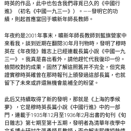
時英的作品，此中也包含我們尋覓已久的《中國行
進》（初名《中國一九三一》）。——發明它的功
績，則起首應當回于曠新年師長教師。
年夜約是2001年事末，曠新年師長教師到藍旗營家中
來看我，談到近期在翻閱30年月刊物時，發明了穆時
英在《年夜陸》雜志上已經連載長篇小說《中國一九
三一》。我真是喜出看外，請他趕忙代我復印一份。
檢閱校對的成果，固然了解這照舊并不完全，但究竟
證實穆時英確曾在那時報刊上頒發過這部長篇，也就
留下了未來或許還無機會能補全的盼望。
此后又持續取得了新的發明，那就是《上海的季候
夢》，它是穆時英長篇小說《中國行進》中的一部
門，連載于1935年12月至1936年2月出書的旬刊《旬
日雜志》第七期至第十五期，發明者為清華年夜學中
文系博士研討生張勇師長教師，而由解志熙傳授熱情