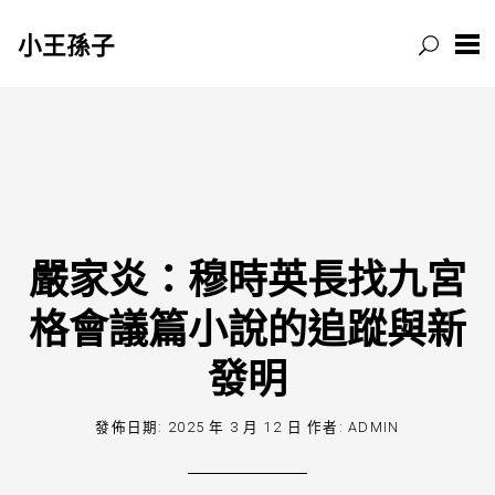
小王孫子
跳
至
主
要
內
容
嚴家炎：穆時英長找九宮
格會議篇小說的追蹤與新
發明
發佈日期:
2025 年 3 月 12 日
作者:
ADMIN