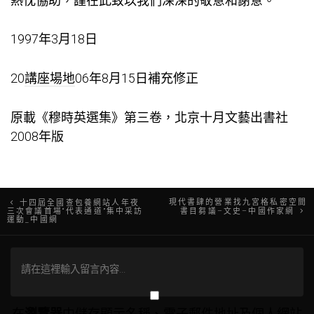
熱忱協助，謹在此致以我們深深的敬意和謝意。
1997年3月18日
20
講座場地
06年8月15日補充修正
原載《穆時英選集》第三卷，北京十月文藝出書社
2008年版
文
現代書肆的營業找九宮格私密空間
十四屆全國查包養網站人年夜
三次會議首場“代表通道”集中采訪
書目芻議–文史–中國作家網
運動_中國網
章
導
覽
在
瀏覽器
中儲存顯示名稱、電子郵件地址及個人網站