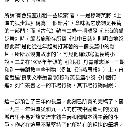
所謂“有
會議室出租
一些線索”者，一是穆時英將《上
海的狐步舞》稱為“一個斷片”，意味著它能夠是長篇
的一部門；而《古代》雜志二卷一期頒發《上海的狐
步舞》時，編者施蟄存所寫《社中日誌》則明白地說
穆此篇“是他從往年起就打算著的一個長篇中的斷
片，所所以沒有故事的”。可見他確切寫著長篇小
說。二是在1936年年頭的《良朋》丹青雜志逐一三期
和別一
舞蹈教室
些刊物（例如《海燕周報》）上，曾
登載過“良朋文學叢書”將穆時英長篇小說《中國行
進》列作叢書之一的市場行銷，其市場行銷詞說：
這一部預告了三年的長篇，此刻已所有的完稿了。寫
一九三一年洪流災和九一八的前夜中國鄉村的敗落，
城市里平易近族
交流
本錢主義和國際本錢主義的斗
爭。作者在這里不單堅持了他所特有的輕快的筆調，