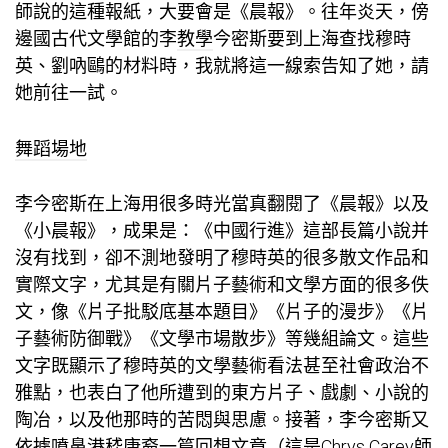
師說的這種報紙，大要會是《晨報》。往年炎天，傍
邊國古代文學館的李
教學
今密斯要到上海查找穆時
英、劉吶鷗的材料時，我就將這一線索告知了她，請
她前往一試。
舞蹈場地
李今密斯在上海用很多時光當真翻閱了《晨報》以及
《小晨報》，成果是：《中國行進》這部長篇小說并
沒有找到，卻不測地發明了穆時英的很多散文作品和
實際文字，尤其是有關片子藝術和文學方面的很多佚
文，像《片子批駁底基本題目》《片子的漫步》《片
子藝術防御戰》《文學市場散步》等幾組論文。這些
文字既顯示了穆時英的文學藝術看法甚至社會政治不
雅點，也表白了他所遭到的東方片子、戲劇、小說的
陶冶，以及他那時的苦悶與思慮。接著，李今密斯又
依據噴鼻港嵇康裔一篇回想文章（這是Chrys Carey師