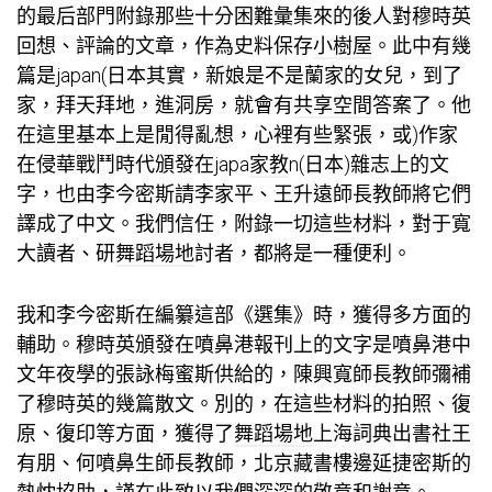
的最后部門附錄那些十分困難彙集來的後人對穆時英
回想、評論的文章，作為史料保存
小樹屋
。此中有幾
篇是japan(日本其實，新娘是不是蘭家的女兒，到了
家，拜天拜地，進洞房，就會有
共享空間
答案了。他
在這里基本上是閒得亂想，心裡有些緊張，或)作家
在侵華戰鬥時代頒發在japa
家教
n(日本)雜志上的文
字，也由李今密斯請李家平、王升遠師長教師將它們
譯成了中文。我們信任，附錄一切這些材料，對于寬
大讀者、研
舞蹈場地
討者，都將是一種便利。
我和李今密斯在編纂這部《選集》時，獲得多方面的
輔助。穆時英頒發在噴鼻港報刊上的文字是噴鼻港中
文年夜學的張詠梅蜜斯供給的，陳興寬師長教師彌補
了穆時英的幾篇散文。別的，在這些材料的拍照、復
原、復印等方面，獲得了
舞蹈場地
上海詞典出書社王
有朋、何噴鼻生師長教師，北京藏書樓邊延捷密斯的