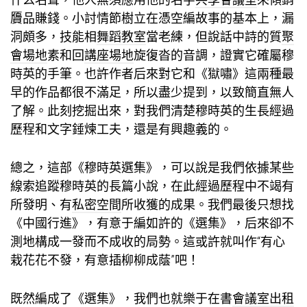
贗品賺錢。小討情節樹立在憑空編故事的基本上，漏
洞頗多，技能相
舞蹈教室
當老練，但說話中詩的質
聚
會場地
素和回
講座場地
旋復沓的音調，證實它確屬穆
時英的手筆。也許作者后來對它和《獄嘯》這兩種最
早的作品都很不滿足，所以盡少提到，以致簡直無人
了解。此刻挖掘出來，對我們清楚穆時英的生長經過
歷程和文字錘煉工夫，還是有興趣義的。
總之，這部《穆時英選集》，可以說是我們依據某些
線索追蹤穆時英的長篇小說，在此經過歷程中不竭有
所發明、有
私密空間
所收獲的成果。我們最後只想找
《中國行進》，有意于編如許的《選集》，后來卻不
測地構成一發而不成收的局勢。這或許就叫作“有心
栽花花不發，有意插柳柳成蔭”吧！
既然編成了《選集》，我們也就樂于在書
會議室出租