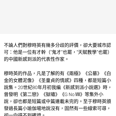
不論人們對穆時英有幾多分歧的評價，卻大要城市認
可：他是一位有才幹（“鬼才”也罷，“天賦
教學
”也罷）
的中國新感到派的代表性作家。
穆時英的作品，凡是了解的有《兩極》《公墓》《白
金的女體泥像》《圣童貞的情感》四種，都是短篇小
說集。20世紀80年月初我編《新感到派小說選》時，
曾發明《第二戀》《獄嘯》《G No.Ⅷ》等集外小
說，卻也都是短篇或中篇連載未完的。至于穆時英頒
發過長篇小
瑜伽場地
說沒有，固然有一些線索可尋，
卻一向得不到確證。