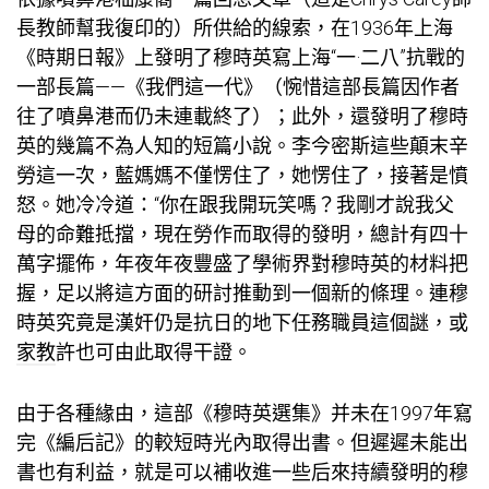
長教師幫我復印的）所供給的線索，在1936年上海
《時期日報》上發明了穆時英寫上海“一·二八”抗戰的
一部長篇——《我們這一代》（惋惜這部長篇因作者
往了噴鼻港而仍未連載終了）；此外，還發明了穆時
英的幾篇不為人知的短篇小說。李今密斯這些顛末辛
勞這一次，藍媽媽不僅愣住了，她愣住了，接著是憤
怒。她冷冷道：“你在跟我開玩笑嗎？我剛才說我父
母的命難抵擋，現在勞作而取得的發明，總計有四十
萬字擺佈，年夜年夜豐盛了學術界對穆時英的材料把
握，足以將這方面的研討推動到一個新的條理。連穆
時英究竟是漢奸仍是抗日的地下任務職員這個謎，或
家教
許也可由此取得干證。
由于各種緣由，這部《穆時英選集》并未在1997年寫
完《編后記》的較短時光內取得出書。但遲遲未能出
書也有利益，就是可以補收進一些后來持續發明的穆