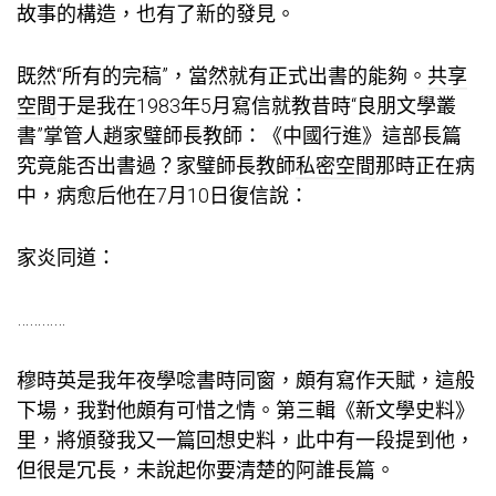
故事的構造，也有了新的發見。
既然“所有的完稿”，當然就有正式出書的能夠。
共享
空間
于是我在1983年5月寫信就教昔時“良朋文學叢
書”掌管人趙家璧師長教師：《中國行進》這部長篇
究竟能否出書過？家璧師長教師
私密空間
那時正在病
中，病愈后他在7月10日復信說：
家炎同道：
…………
穆時英是我年夜學唸書時同窗，頗有寫作天賦，這般
下場，我對他頗有可惜之情。第三輯《新文學史料》
里，將頒發我又一篇回想史料，此中有一段提到他，
但很是冗長，未說起你要清楚的阿誰長篇。