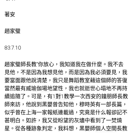
著安
趙家璧
83.7.10
趙家璧師長教“你放心，我知道我在做什麼。我不去
見他，不是因為我想見他，而是因為我必須要見，我
要當面跟他說清楚，我只是
舞蹈教室
藉這個師的答復
當然最有威
瑜伽場地
望性，我也就逝世心塌地不再持
續追隨了。可是，有
1對1教學
一次西安的鐘朋師長教
師來訪，他說到黑嬰曾告知他，穆時英有一部長篇，
似乎曾在上海一家報紙連載過，究竟是什么報卻記不
甚明白。如許，我又從盼望的灰燼中看到了一焚燒
星。從各種跡象判定，我料想，黑嬰師
個人空間
長教