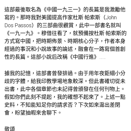
這部最後取名為《中國一九三一》的長篇是我激勵他
寫的。那時我對美國提高作家杜斯·帕索斯（John
Dos Passos）的三部曲很觀賞，此中一部書名就叫
《一九一九》。穆借往看了，就預備按杜斯·帕索斯的
方式寫中國，把時期佈景、時期核心分子，作者本身
經過的事況和小說故事的論述，融會在一路寫個首創
性的長篇。這部小說后改稱《中國行進》……
據我的記憶，這部書曾發排過。由于用年夜鉅細小分
歧的字體，給我印
教學場地
象較深。但此書確切從未
出書，此中各個章節也未記得曾頒發在任何刊物上。
假如你們此刻不提起，我的確想不起來了。上述一點
史料，不知能知足你的請求否？下次如來滬出差閉
會，盼望抽暇來舍聊下。
敬頌