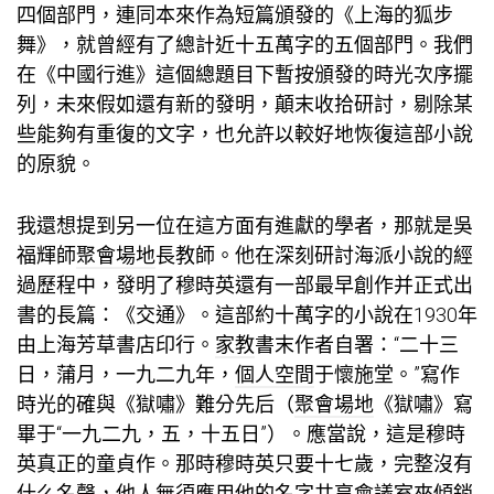
四個部門，連同本來作為短篇頒發的《上海的狐步
舞》，就曾經有了總計近十五萬字的五個部門。我們
在《中國行進》這個總題目下暫按頒發的時光次序擺
列，未來假如還有新的發明，顛末收拾研討，剔除某
些能夠有重復的文字，也允許以較好地恢復這部小說
的原貌。
我還想提到另一位在這方面有進獻的學者，那就是吳
福輝師
聚會場地
長教師。他在深刻研討海派小說的經
過歷程中，發明了穆時英還有一部最早創作并正式出
書的長篇：《交通》。這部約十萬字的小說在1930年
由上海芳草書店印行。
家教
書末作者自署：“二十三
日，蒲月，一九二九年，
個人空間
于懷施堂。”寫作
時光的確與《獄嘯》難分先后（
聚會場地
《獄嘯》寫
畢于“一九二九，五，十五日”）。應當說，這是穆時
英真正的童貞作。那時穆時英只要十七歲，完整沒有
什么名聲，他人無須應用他的名字
共享會議室
來傾銷