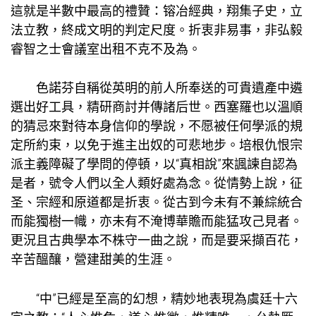
這就是半數中最高的禮贊：镕冶經典，翔集子史，立
法立教，終成文明的判定尺度。折衷非易事，非弘毅
睿智之士
會議室出租
不克不及為。
色諾芬自稱從英明的前人所奉送的可貴遺產中遴
選出好工具，精研商討并傳諸后世。西塞羅也以溫順
的猜忌來對待本身信仰的學說，不愿被任何學派的規
定所約束，以免于進主出奴的可悲地步。培根仇恨宗
派主義障礙了學問的停頓，以“真相說”來諷諫自認為
是者，號令人們以全人類好處為念。從情勢上說，征
圣、宗經和原道都是折衷。從古到今未有不兼綜統合
而能獨樹一幟，亦未有不淹博華贍而能猛攻己見者。
更況且古典學本不株守一曲之說，而是要采擷百花，
辛苦醞釀，營建甜美的生涯。
“中”已經是至高的幻想，精妙地表現為虞廷十六