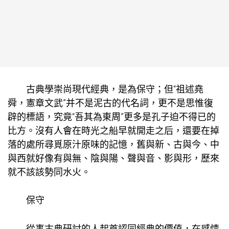
古典學崇尚現代經典，是為保守；但“祖述堯
舜，憲章文武”并不是泥古的代名詞，更不是思惟復
辟的標語，究竟“吾其為東周”更多是孔子迫不得已的
比方。沒有人會在時光之船早就開走之后，還要在掉
落的處所尋覓原汁原味的記憶，舊與新、古與今、中
與西就好像有與無、陰與陽、聲與音、影與形，歷來
就不該該勢同水火。
保守
從事古典研討的人起首認同經典的價值，在感情