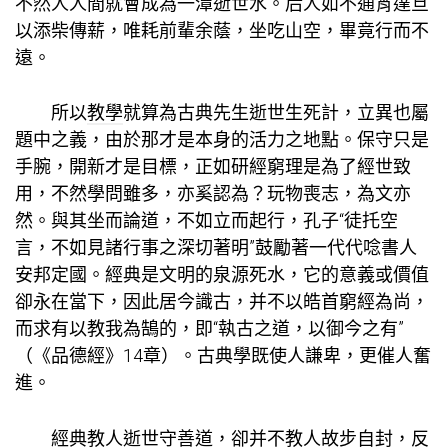
不然人人間就會成為一潭逝世水。后人如不通宵達旦
以添柴傳薪，唯耗前輩余蔭，坐吃山空，畢竟行而不
遠。
所以
教學
就算為古典先生逝世生死計，立異也屬
題中之義，由於那才是本身的活力之地點。保守只是
手腕，開新才是目標，正如研經窮理是為了經世致
用，不然學問雖多，亦奚認為？玩物喪志，為文亦
然。與其坐而論道，不如立而起行，孔子“徒托空
言，不如見諸行事之深切著明”鼓勵著一代代唸書人
安邦定國。經典是文明的泉源死水，它的意義或價值
卻永在當下，因此居今識古，并不以皓首窮經為尚，
而求有以教我為鵠的，即“執古之道，以御今之有”
（《品德經》14章）。古典學既使人謙卑，更催人奮
進。
經典教人逝世守善道，卻并不教人故步自封，反