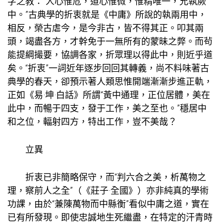
字之教：“人心惟危，道心惟微，惟精唯一，允執厥
中。”古典學的折衷就是《中庸》所說的執兩用中，
相反，榮古虐今，是今非古，皆不得其正。叩其兩
頭，竭盡各方，才幹免于一無所有的蒙昧之弊。而茍
能提綱撮要，協調各家，折眾理以得此中，則近乎道
矣。“折衷”一詞近年逐步回回其轉義，尚不料味著古
典學的春天，卻預示著人類思惟開端漸漸步進正軌，
正如《易·坤·白話》所謂“黃中通理，正位居體，美在
此中，而暢于四支，發于工作，美之至也。”穩居中
和之位，輻射四方，特出工作，豈不美哉？
立異
折衷已非簡略保守，而“判六合之美，析萬物之
理，察前人之全”（《莊子·全國》）亦非純真的學術
功課，由於“兼陳萬物而中縣衡”看似中庸之道，實在
已有所發現。即使忠誠地生死繼盡，在特定的汗青時