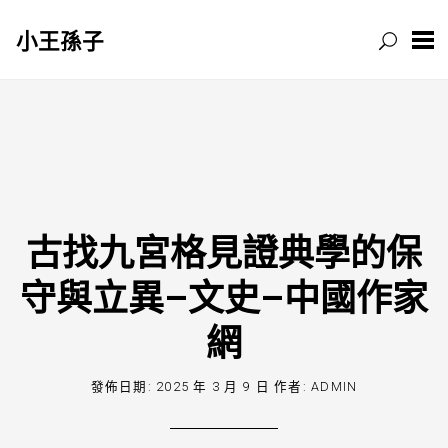
小王孫子
跳
至
主
要
內
容
古找九宮格見證典學的保
守與立異–文史–中國作家
網
發佈日期:
2025 年 3 月 9 日
作者:
ADMIN