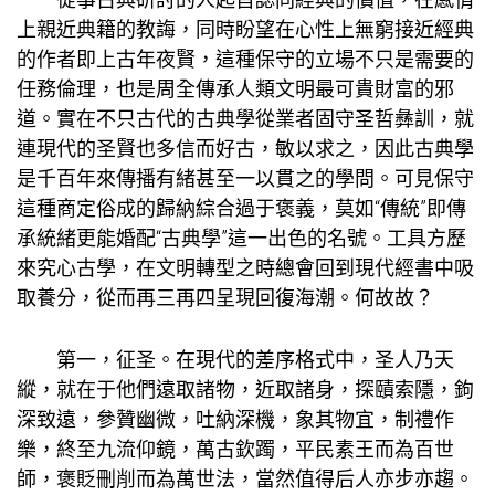
上親近典籍的教誨，同時盼望在心性上無窮接近經典
的作者即上古年夜賢，這種保守的立場不只是需要的
任務倫理，也是周全傳承人類文明最可貴財富的邪
道。實在不只古代的古典學從業者固守圣哲彝訓，就
連現代的圣賢也多信而好古，敏以求之，因此古典學
是千百年來傳播有緒甚至一以貫之的學問。可見保守
這種商定俗成的歸納綜合過于褒義，莫如“傳統”即傳
承統緒更能婚配“古典學”這一出色的名號。工具方歷
來究心古學，在文明轉型之時總會回到現代經書中吸
取養分，從而再三再四呈現回復海潮。何故故？
第一，征圣。在現代的差序格式中，圣人乃天
縱，就在于他們遠取諸物，近取諸身，探賾索隱，鉤
深致遠，參贊幽微，吐納深機，象其物宜，制禮作
樂，終至九流仰鏡，萬古欽躅，平民素王而為百世
師，褒貶刪削而為萬世法，當然值得后人亦步亦趨。