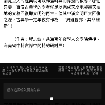
瀏覽巨大的經典就可以轉變時興而浮淺的教導，哪怕
只要一百個古典學的學者就足以完成天崩地裂翻天覆
地的文藝回復即文明的再生。值其中漢文明巨大回復
之際，古典學一定年夜有作為——“周雖舊邦，其命維
新”！
（作者：程志敏，系海南年夜學人文學院傳授、
海南省中特實際中間特約研討員）
文
雙龍出海臺包養心得四龍歸 龍船
孔博年俗 臘八趣享找九宮格講
結親三百年 廣州白云區鴉崗蚌湖
座 ——看孔子博物館臘八節活動出
色呈現！
兩區龍船競渡一家親
章
導
覽
在
瀏覽器
中儲存顯示名稱、電子郵件地址及個人網站