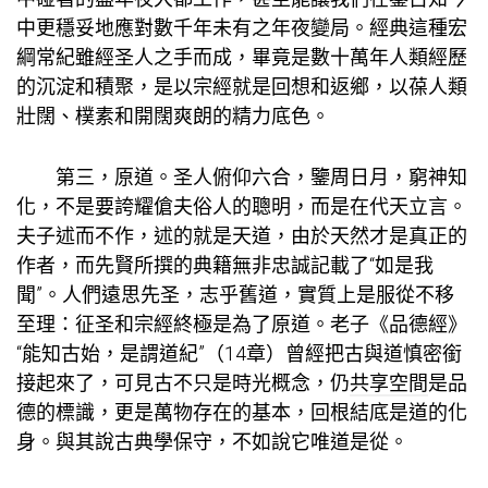
中更穩妥地應對數千年未有之年夜變局。經典這種宏
綱常紀雖經圣人之手而成，畢竟是數十萬年人類經歷
的沉淀和積聚，是以宗經就是回想和返鄉，以葆人類
壯闊、樸素和開闊爽朗的精力底色。
第三，原道。圣人俯仰六合，鑒周日月，窮神知
化，不是要誇耀傖夫俗人的聰明，而是在代天立言。
夫子述而不作，述的就是天道，由於天然才是真正的
作者，而先賢所撰的典籍無非忠誠記載了“如是我
聞”。人們遠思先圣，志乎舊道，實質上是服從不移
至理：征圣和宗經終極是為了原道。老子《品德經》
“能知古始，是謂道紀”（14章）曾經把古與道慎密銜
接起來了，可見古不只是時光概念，仍
共享空間
是品
德的標識，更是萬物存在的基本，回根結底是道的化
身。與其說古典學保守，不如說它唯道是從。