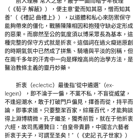
前人理解“常人之患，蔽于一曲而暗于年夜理”
（《荀子·解蔽》），便主意“愛而知其惡，憎而知其
善”（《禮記·曲禮上》），以道體和私心來防禦保守
能夠帶來的僵化，戰勝陳陳相因和抱殘守缺必定形成
的惡果。而廓然至公的氣度須以博采眾長為基本，這
種完整的保守方式就是折衷。這個詞在過火癡迷原創
的時期氣氛中已然成了拼集、騎墻與平淡的別稱，但
在兩千多年的汗青中一向是輝煌高尚的治學方法，是
醫治教條主義的靈丹妙藥。
折衷（eclectic）最後指“從中遴選”（ex-
legein），即不淪于一偏，不黨不私，不盲從威望，
不逢迎潮水，敢于打破門戶偏見，擇善而從，持平而
論，即事求道。只要整潔百家，綜羅百代，才能夠談
得上淵博精微。孔子繼圣，獨秀前哲，就在于他折衷
六經，故司馬遷贊曰：“自皇帝貴爵，中國言六藝者
折衷于夫子，可謂至圣矣！”（《史記·孔子世家》）