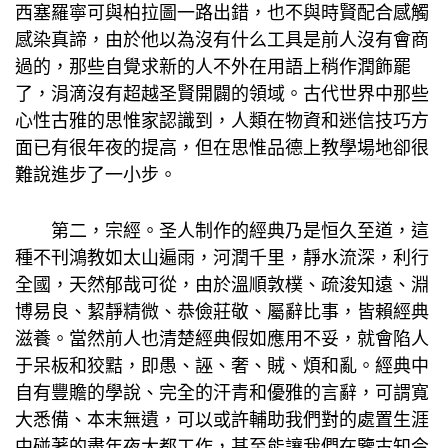
西塞羅寧可與柏拉圖一路出錯，也不與時賢配合感觸
感染真諦，由於他以為沒有什么工具是前人沒有會商
過的，那些自覺求新的人不外在用語上稍作潤飾罷
了，涓滴沒有超越圣賢開闢的領域。古代世界中那些
心性古雅的思惟家認識到，人類在物資和迷信技巧方
面已有很年夜的提高，但在思惟品德上
教學場地
卻很
難說進步了一小步。
第二，宗經。圣人制作的經典乃是恒久至道，這
種不刊鴻教如太山遍雨，河潤千里，靜水流深，利行
全國，天然郁哉可從，由於溫順敦樸、疏浚知遠、淵
博易良、絜靜精微、恭儉莊敬、屬辭比事，皆賴經典
滋養。當然前人也清楚經典假如應用不妥，就會陷人
于呆板和狡黠，即愚、誣、奢、賊、煩和亂。經典中
自有豐贍的學說、完全的汗青和優雅的言辭，可謂寬
大悉備、本末無遺，可以或許輔助我們對的處置生涯
中碰著的盡年夜大都工作，甚至能讓我們在鑒古知今