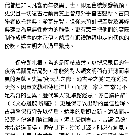
代曾經非同凡響而年夜異于世，即是舊貌煥發新顏，
更況且一切復古活動實質上皆無外乎借古變新。古典
學者依托經典，愛慕先賢，但從未預計把圣賢及其經
典建立為毫無性命力的雕像，更有意于把他們的實際
制作成概念的木乃伊，然后在頂禮跪拜中走向偶像的
傍晚，讓文明之花過早繁茂。
保守即扎根，為的是開枝散葉，以博采眾長的年
夜格式翻開新局勢，才能夠對人類文明稍有菲薄而卓
異的進獻。史遷“究天人之際，通古今之變”是在道法
天然、因革文教和傳經澤世，而“成一家之言”就是不
足為奇的立異，歷代學人“雖取镕經意，亦自鑄偉辭”
（《文心雕龍·辨騷》）更是保守以出新的盡佳詮釋。
古典學保持守先以待后，這里的后即為新。師法而非
沿襲，傳道則務往陳言，泥古反倒害古。古語“品德”
本指從道而得，順守其正，逆溯其源，則必有創見，