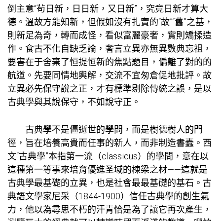
倒主意“茍日新，日日新，又日新”，究竟日新才算大
德。溫故方能知新，但假如沒有扎實的“故”“舊”之基，
則新足為奇，轉而成怪，看似富麗豪奢，實則矯揉造
作。食古不化自缺乏論，奢言立異亦無異數典忘祖，
要害在于舍棄了恒提恒新的焦點題目，偏離了對的的
航道。先要同情地輿解，
交流
不宜匆倉促地批評。故
立異必先保守說之正，才有標準剔除傳統之誤，是以
古典學與其說保守，不如說守正。
古典學不是僵逝世的學問，而是樹德樹人的門
徑，旨在培養高貴而任事的新人，而非制造書蠹。西
文“古典學”本指第一流（classicus）的學問，意在以
這種第一等事來培育優進圣域的棟梁之材——這就是
古典學最基礎的立異，也是社會最最基礎的基石。古
典語文學家尼采（1844-1900）信任古典學的創生氣
力，他以為尋思不朽的汗青恰是為了讓它再次產生，