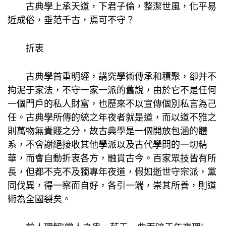
古典學上承天道，下君子倫，整潔世風，化平易
近成俗，垂范千古，焉可不守？
折衷
古典學首重明經，講究學術傳承和積聚，卻并不
拘泥于家法，不守一家一派的舊說，由於它不是任何
一個門戶的私人財富，也歷來不以宣傳個別私言為己
任。古典學所傳的統之年夜者就是道，而以道不雅之
則萬物無貴賤之分，故古典學是一個開放包涵的體
系，不會謝絕接收其他學派以及古代學問的一切精
華，而會自動折衷各方，融貫古今。百家眾技皆有所
長，但都不克不及獨專年夜道，假如逝世守宗派，黨
同伐異，得一察而自好，各引一端，崇其所善，則道
術為全國裂矣。