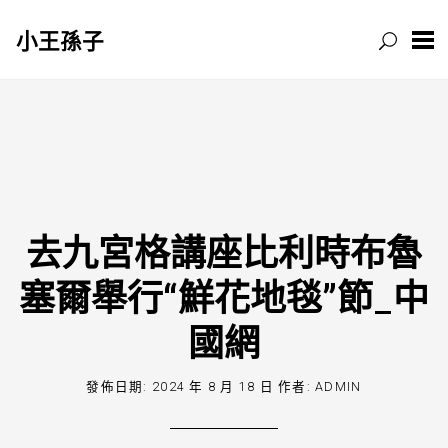
小王孫子
跳
至
主
要
內
容
去九宮格講座比利時布魯
塞爾舉行“鮮花地毯”節_中
國網
發佈日期:
2024 年 8 月 18 日
作者:
ADMIN