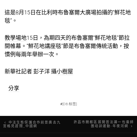
這是8月15日在比利時布魯塞爾大廣場拍攝的“鮮花地
毯”。
教學場地
15日，為期四天的布魯塞爾“鮮花地毯”節拉
開帷幕。“鮮花地
講座
毯”節是布魯塞爾傳統活動，按
慣例每兩年舉辦一次。
新華社記者 彭子洋 攝
小樹屋
分享
#
[DB:标签]
文
許昌市魏都區展開普法講一包養師
中法生態保護合作前景廣去九
宮格見證闊_中國網
團培訓運動-年夜河網
章