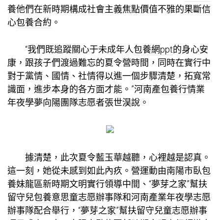
養他們在新時期構成社會主義焦點價值不雅的果斷信
心
包養合約
。
“我們既追蹤關心于未成年人
包養網ppt
的身心安
康，跟孩子們渡過難忘的夏令營時間，同時在實行中
對于黨情、國情、社情得以進一個步驟清楚，拓寬常
識面，進步本身的各方面才能。”河南產
包養行情
業
年夜學夢向陽團隊志愿者張世淏說。
據清楚，此次夏令藍玉華越聽，心裡越是認真。
這一刻，她從未感到如此內疚。營運動由南陽市臥
包
養妹
龍區新時期文明實行領導中間、“夢芽之家”幫扶
留守兒
包養意思
童志愿辦事隊和河南產業年夜學志愿
辦事隊配合舉行，“夢芽之家”幫扶留守兒童志愿辦事