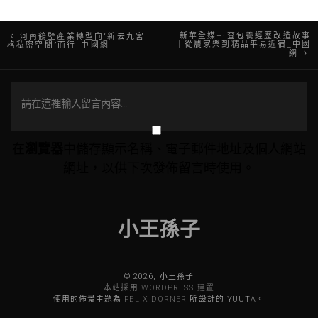
文
新華全媒+·查包養經歷改造故事
河南鶴壁產業轉型向“新去九宮
｜從農家樂到精品平易近宿_中國
格私密空間”而行_中國網
網
章
導
覽
在
瀏覽器
中儲存顯示名稱、電子郵件地址及個人網站
網址，以供下次發佈留言時使用。
小王孫子
© 2026, 小王孫子
本站採用 WORDPRESS 建置
使用的佈景主題為
FELIX DORNER
所設計的 YUUTA。