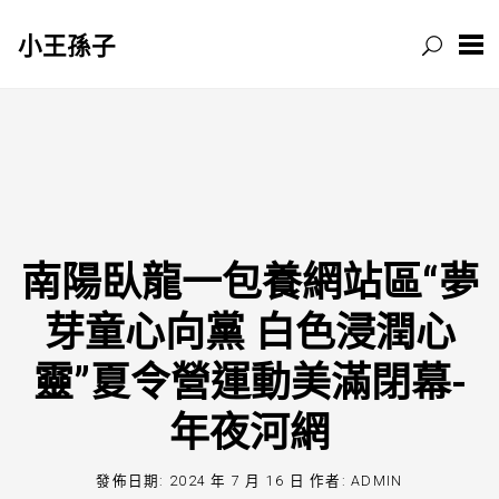
小王孫子
跳
至
主
要
內
容
南陽臥龍一包養網站區“夢
芽童心向黨 白色浸潤心
靈”夏令營運動美滿閉幕-
年夜河網
發佈日期:
2024 年 7 月 16 日
作者:
ADMIN