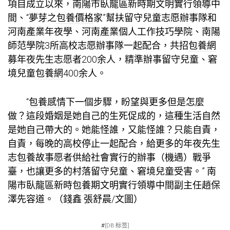
項目成立以來，南陽市臥龍區新時期文明實行領導中
間、“夢芽之
包養價格
家”幫扶留守兒童志愿辦事隊和
河南產業年夜學、河南產業個人工作技巧學院、南陽
師范學院3所高校志愿辦事隊一起配合，共招
包養網
募年夜先生志愿者200余人，精準辦事留守兒童、窘
境兒童
包養網
400余人。
“
包養感情
下一個步驟，盼望與更多但是怎麼
做？這段婚姻是她自己的生死促成的，這種生活自然
是她自己帶大的。她能怪誰，又能怪誰？只能自責，
自責，每晚的高校停止一起配合，給更多的年夜先生
志
包養故事
愿者供給社會實行的辦事（機遇）戰爭
臺，也讓更多的村落留守兒童、窘境兒童受害。” 南
陽市臥龍區新時
包養
期文明實行領導中間副主任趙保
澤先容道。（錢鑫 張舒晨/文圖）
#
[DB:标签]