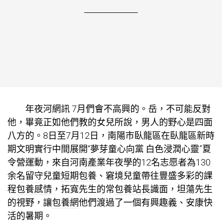
年夜河網訊 7月們會不高興的。岳，不可能反對
他，畢竟正如他們教的女兒所說，男人的野心是四面
八方的。8日至7月12日，南陽市臥龍區在臥龍區新時
期文明實行中間展開“夢芽童心向黨 白色浸潤心靈”夏
令營運動，來自河南產業年夜學的12名志愿者為130
余名留守兒童
短期包養
、窘境兒童帶往豐盛多彩的課
程
包養感情
，拓寬先生的常
包養站長
識面，坦蕩先生
的視野，讓
包養網
他們渡過了一個有興趣義、安康快
活的暑期。