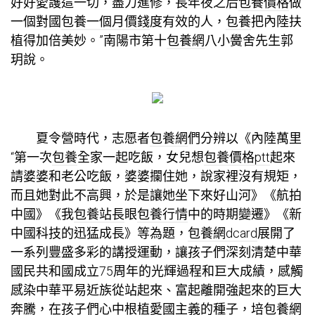
好好愛護這一切，盡力進修，長年夜之后
包養價格
做
一個對國
包養一個月價錢
度有效的人，
包養
把內陸扶
植得加倍美妙。”南陽市第十
包養網
八小黌舍先生郭
玥說。
夏令營時代，志愿者
包養網
們分辨以《內陸萬里
“第一次
包養
全家一起吃飯，女兒想
包養價格ptt
起來
請婆婆和老公吃飯，婆婆攔住她，說家裡沒有規矩，
而且她對此不高興，於是讓她坐下來好山河》《航拍
中國》《我
包養站長
眼
包養行情
中的時期變遷》《新
中國科技的迅猛成長》等為題，
包養網dcard
展開了
一系列豐盛多彩的講授運動，讓孩子們深刻清楚中華
國民共和國成立75周年的光輝過程和巨大成績，感觸
感染中華平易近族從站起來、富起離開強起來的巨大
奔騰，在孩子們心中根植愛國主義的種子，培
包養網