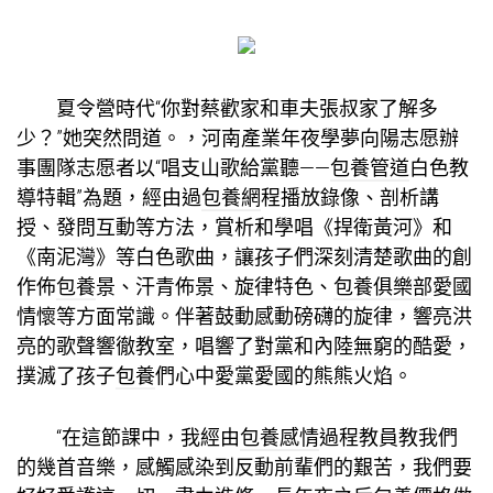
夏令營時代“你對蔡歡家和車夫張叔家了解多
少？”她突然問道。，河南產業年夜學夢向陽志愿辦
事團隊志愿者以“唱支山歌給黨聽——
包養管道
白色教
導特輯”為題，經由過
包養網
程播放錄像、剖析講
授、發問互動等方法，賞析和學唱《捍衛黃河》和
《南泥灣》等白色歌曲，讓孩子們深刻清楚歌曲的創
作佈
包養
景、汗青佈景、旋律特色、
包養俱樂部
愛國
情懷等方面常識。伴著鼓動感動磅礴的旋律，響亮洪
亮的歌聲響徹教室，唱響了對黨和內陸無窮的酷愛，
撲滅了孩子
包養
們心中愛黨愛國的熊熊火焰。
“在這節課中，我經由
包養感情
過程教員教我們
的幾首音樂，感觸感染到反動前輩們的艱苦，我們要