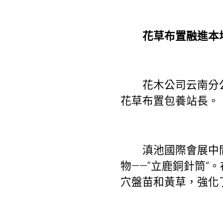
花草布置融進本
花木公司云南分公司
花草布置
包養站長
。
滇池國際會展中間周
物——“立鹿銅針筒”
穴盤苗和黃草，強化