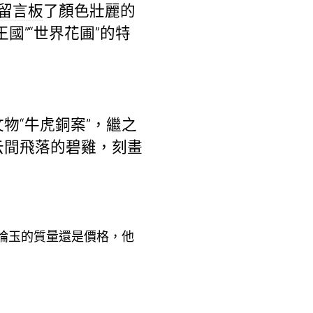
留言板
了顏色壯麗的
國”“世界花圃”的特
“牛虎銅案”，繼之
云間飛落的碧雞，刻畫
論玉的質量還是價格，他