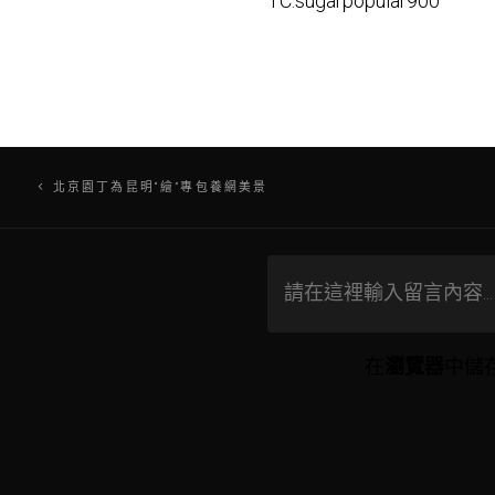
TC:sugarpopular900
文
北京園丁為昆明“繪”專包養網美景
章
導
覽
在
瀏覽器
中儲