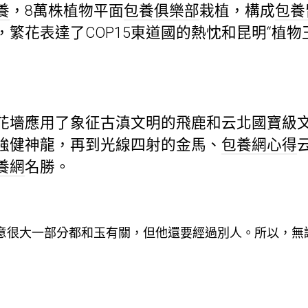
養
，8萬株植物平面
包養俱樂部
栽植，構成
包養
，繁花表達了COP15東道國的熱忱和昆明“植物王
應用了象征古滇文明的飛鹿和云北國寶級文物
強健神龍，再到光線四射的金馬、
包養網心得
養網
名勝。
意很大一部分都和玉有關，但他還要經過別人。所以，無