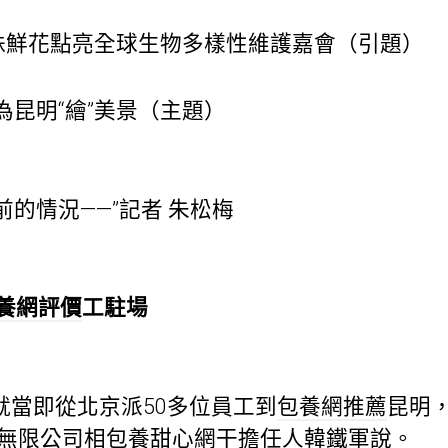
鮮花點亮全球生物多樣性維護嘉會（引題）
為昆明“繪”美景（主題）
情況——”記者 朱松梅
養網評價
工駐場
當即從北京派50多位員工到
包養網推薦
昆明，
花木無限公司相
包養甜心網
干擔任人韓鐵軍說。