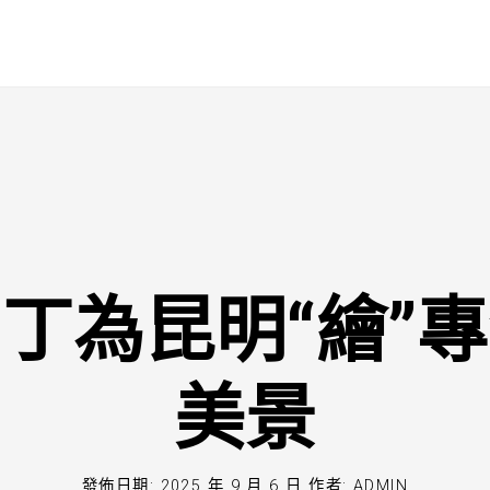
丁為昆明“繪”
美景
發佈日期:
2025 年 9 月 6 日
作者:
ADMIN