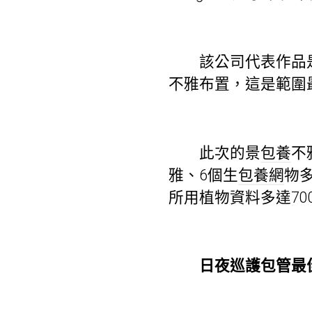
該公司代表作品是
不雅布置，這是範圍
此次的景
包養
不
雅、6個生
包養網
物多
所用植物資料多達70
日夜巡護包管最