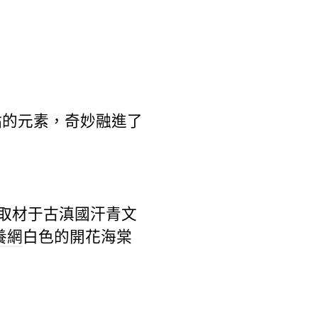
點的元素，奇妙融進了
gn取材于古滇國汗青文
養網
白色的開花海棠