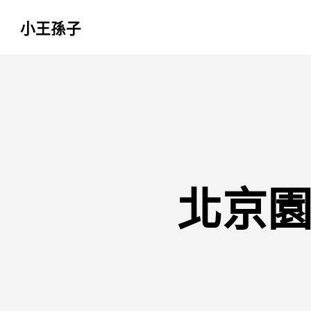
小王孫子
跳
至
主
要
內
容
北京園