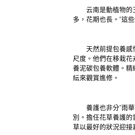
云南是動植物的王
多，花期也長。“這
天然前提
包養感
尺度。他們在移栽花
養
泥碳
包養軟體
。精
紜來觀賞進修。
養護也非分“雨華溫
別。擔任花草養護的
草以最好的狀況迎接