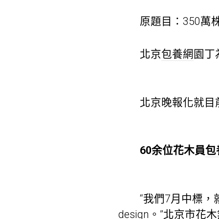
原題目：350萬株
北京
包養網
園丁
北京晚報化就目前的
60余位花木員
包
“我們7月中標，就
design。”北京市