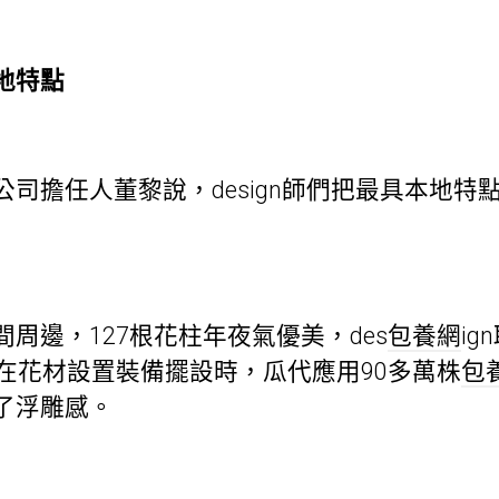
地特點
擔任人董黎說，design師們把最具本地特
邊，127根花柱年夜氣優美，des
包養網
i
。在花材設置裝備擺設時，瓜代應用90多萬株
包
了浮雕感。