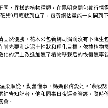
國，異樣的植物種類，在昆明會開
包養行情
些花兒9月底就到位了，
包養網
估量能一向開到下
情
固然優勝，花木公
包養網
司涓滴沒有下降生
卉前先要測定泥土性狀和理化目標，依據植物
緻化的泥土改進加速了植物移栽后的恢復速率
柔順從，勤奮懂事，媽媽很疼愛她。”裴毅認
雷帥告知記者，他和同事日夜巡查管護，隨時
嘉會。