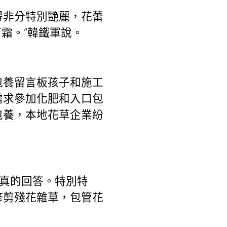
得非分特別艷麗，花蕾
霜。”韓鐵軍說。
包養留言板
孩子和施工
需求參加化肥和入口
包
包養
，本地花草企業紛
真的回答。特別特
修剪殘花雜草，包管花