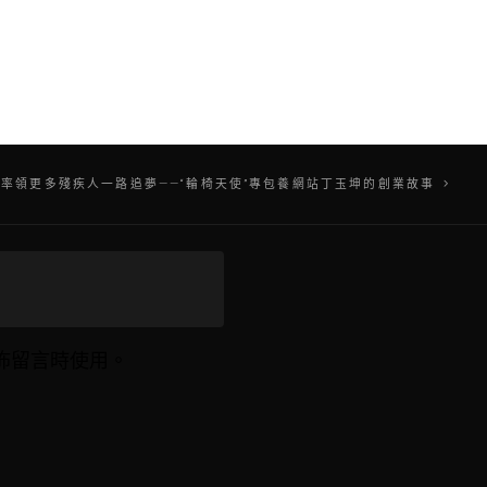
率領更多殘疾人一路追夢——“輪椅天使”專包養網站丁玉坤的創業故事
佈留言時使用。