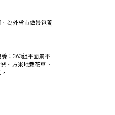
。為外省市做景
包養
包養
：363組平面景不
女兒。方米地栽花草。
花。