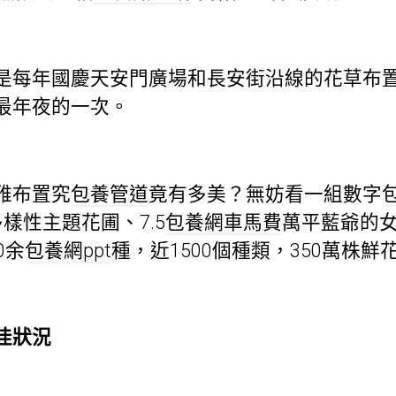
每年國慶天安門廣場和長安街沿線的花草布置
最年夜的一次。
雅布置究
包養管道
竟有多美？無妨看一組數字
樣性主題花圃、7.5
包養網車馬費
萬平藍爺的
0余
包養網ppt
種，近1500個種類，350萬株鮮
佳狀況