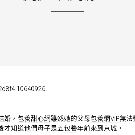
2d8f4.10640926.
結婚，
包養甜心網
雖然她的父母
包養網VIP
無法
後才知道他們母子是五
包養
年前來到京城，