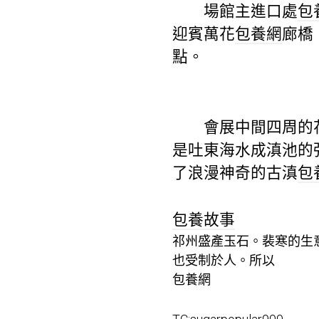
場館主進口處
包
迎賓萬花
包養網
廊橋
點。
會展中間四周的花墻
是吐東海水成滇池的
了浪漫神奇的古滇
包
包養故事
祁州盛產玉石。裴寒的生
也受制於人。所以
包養網