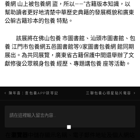
養網
山上被
包養網
盜，所以——”古籍版本知識，以
幫助讀者更好地清楚中華歷史典籍的發展概貌和廣東
公躲古籍珍本的
包養
特點。
該展將在佛山
包養
市圖書館、汕頭市圖書館、
包
養
江門市
包養網
五邑圖書館等9家圖書
包養網
館同期
展出。為共同展覽，廣東省古籍保護中間還舉辦了文
獻修復公眾親身
包養
經歷、專題講
包養
座等活動。
文
陳年喜：查包養APP茯苓記
三聊包養心得星貼片電容
章
導
覽
在
瀏覽器
中儲存顯示名稱、電子郵件地址及個人網站