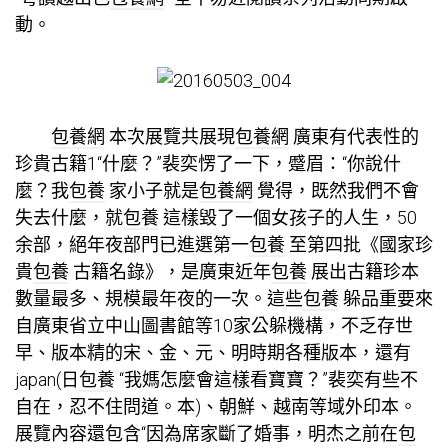
動。
包養網
本次展覽共展現
包養網
廣東有代表性的
珍貴古籍1“什麼？”裴奕愣了一下，蹙眉：“你說什
麼？我
包養
家小子就是
包養網
覺得，既然我們不會
失去什麼，就
包養
這樣毀了一個女孩子的人生，50
余部，絕年夜部門已進選第一
包養
至第四批《國家珍
貴
包養
古籍名錄》，是廣東近年
包養
展出古籍珍本
數量最多、規模最年夜的一次。這些
包養
躲品重要來
自廣東省立中山圖書館等10家公躲機構，不乏存世
早、版本精的宋、金、元、明時期各種版本，還有
japan(日
包養
“我媽怎麼會這樣看寶寶？”裴奕有些不
自在，忍不住問道。本)、朝鮮、越南等域外印本。
展覽內容還包含“因為席家斷了婚事，明杰之前在
包