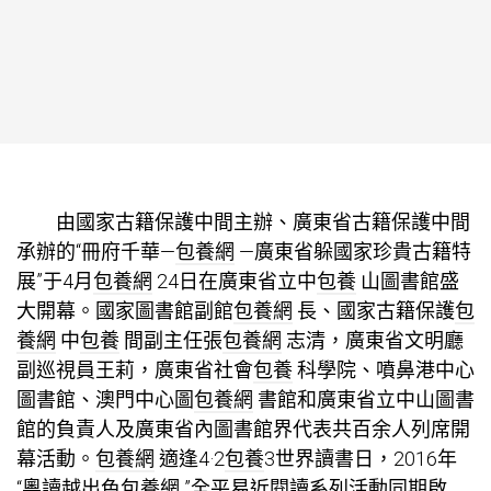
由國家古籍保護中間主辦、廣東省古籍保護中間
承辦的“冊府千華—
包養網
—廣東省躲國家珍貴古籍特
展”于4月
包養網
24日在廣東省立中
包養
山圖書館盛
大開幕。國家圖書館副館
包養網
長、國家古籍保護
包
養網
中
包養
間副主任張
包養網
志清，廣東省文明廳
副巡視員王莉，廣東省社會
包養
科學院、噴鼻港中心
圖書館、澳門中心圖
包養網
書館和廣東省立中山圖書
館的負責人及廣東省內圖書館界代表共百余人列席開
幕活動。
包養網
適逢4·2
包養
3世界讀書日，2016年
“粵讀越出色
包養網
”全平易近閱讀系列活動同期啟