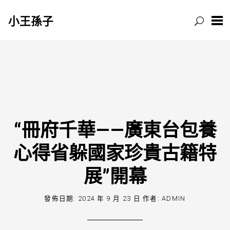
小王孫子
跳
至
主
要
內
容
“冊府千華——廣東台包養
心得省躲國家珍貴古籍特
展”開幕
發佈日期:
2024 年 9 月 23 日
作者:
ADMIN