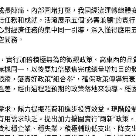
成長陣痛、內部圍堵打壓，我國經濟運轉總體
結任務和成就，活潑展示五個“必需兼顧”的實
心對經濟任務的集中同一引導，深入懂得應用五
空間
務。
的，實行加倍積極無為的微觀政策。高東西的品
無機同一，以後要加倍聚焦完成總量增加目的
跟蹤，落實好政策“組合拳”，確保政策傳導無
溫差，經由過程超預期的政策落地來領導、穩
需求，鼎力提振花費和進步投資效益。現階段
用需求缺乏。提出加力擴圍實行“兩新”政策，
費和穩企業、穩失業，積極輔助低支出、降支