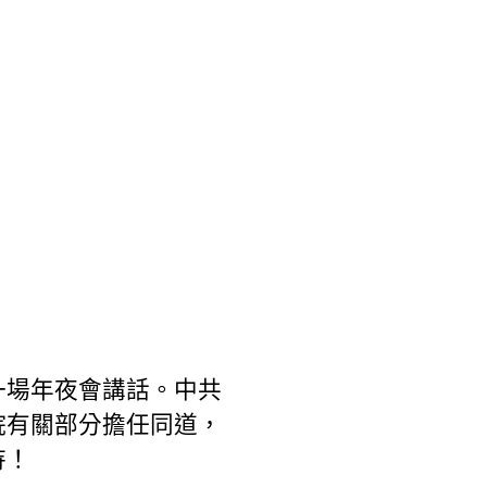
一場年夜會講話。中共
院有關部分擔任同道，
待！