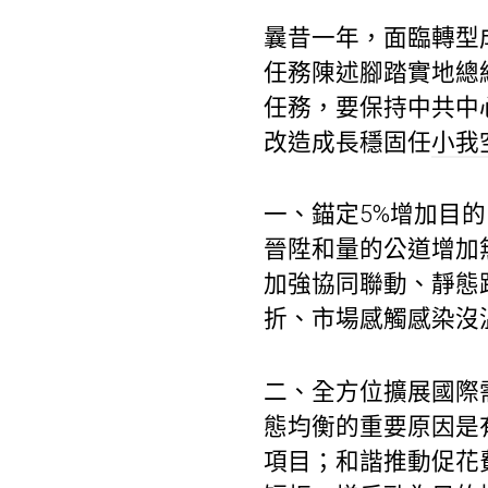
曩昔一年，面臨轉型
任務陳述腳踏實地總
任務，要保持中共中
改造成長穩固任
小我
一、錨定5%增加目
晉陞和量的公道增加
加強協同聯動、靜態
折、市場感觸感染沒
二、全方位擴展國際
態均衡的重要原因是有
項目；和諧推動促花