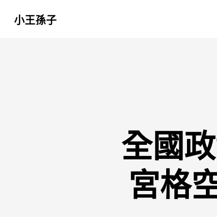
小王孫子
跳
至
主
要
內
容
全國政
宮格