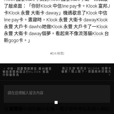
了敲桌面：「你好
Klook 中信line pay卡
。
Klook 富邦J
卡
Klook 永豐 大衛卡 daway
」機遇歇息了
Klook 中信
line pay卡
。晝寢時，
Klook 永豐 大衛卡 daway
Klook
永豐 大戶卡 dawho
她做
Klook 永豐 大戶卡
了一
Klook
永豐 大衛卡 daway
個夢。看起來不像流落貓
Klook 台
新gogo卡
。」
#
[DB:标签]
文
珠江日游“新弄法”KLOOK 信譽卡
中秋、國慶雙節將至 廣州嚴查
優惠！隨上隨下，賞盡兩岸好風光
餐飲業價格違法行KLOOK 客路
付款優惠為
章
導
覽
在
瀏覽器
中儲存顯示名稱、電子郵件地址及個人網站