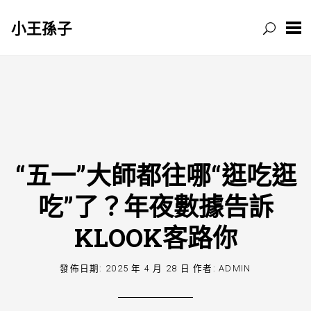
小王孫子
跳
至
主
要
內
容
“五一”大師都往哪“逛吃逛
吃”了？年夜數據告訴
KLOOK客路你
發佈日期:
2025 年 4 月 28 日
作者:
ADMIN