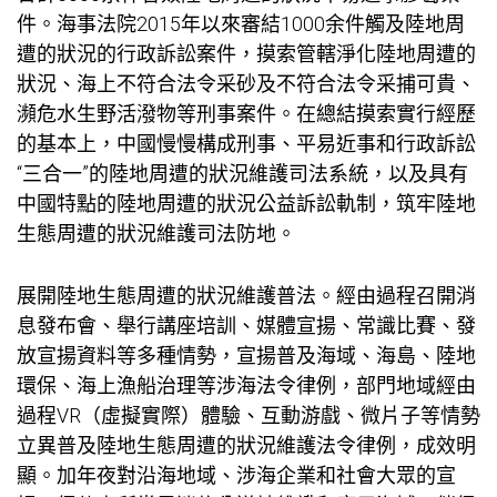
件。海事法院2015年以來審結1000余件觸及陸地周
遭的狀況的行政訴訟案件，摸索管轄淨化陸地周遭的
狀況、海上不符合法令采砂及不符合法令采捕可貴、
瀕危水生野活潑物等刑事案件。在總結摸索實行經歷
的基本上，中國慢慢構成刑事、平易近事和行政訴訟
“三合一”的陸地周遭的狀況維護司法系統，以及具有
中國特點的陸地周遭的狀況公益訴訟軌制，筑牢陸地
生態周遭的狀況維護司法防地。
展開陸地生態周遭的狀況維護普法。經由過程召開消
息發布會、舉行講座培訓、媒體宣揚、常識比賽、發
放宣揚資料等多種情勢，宣揚普及海域、海島、陸地
環保、海上漁船治理等涉海法令律例，部門地域經由
過程VR（虛擬實際）體驗、互動游戲、微片子等情勢
立異普及陸地生態周遭的狀況維護法令律例，成效明
顯。加年夜對沿海地域、涉海企業和社會大眾的宣