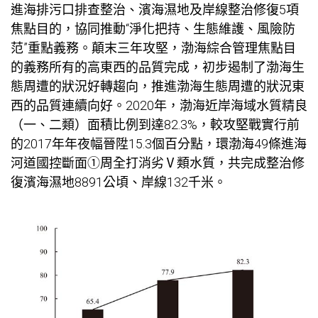
進海排污口排查整治、濱海濕地及岸線整治修復5項
焦點目的，協同推動“淨化把持、生態維護、風險防
范”重點義務。顛末三年攻堅，渤海綜合管理焦點目
的義務所有的高東西的品質完成，初步遏制了渤海生
態周遭的狀況好轉趨向，推進渤海生態周遭的狀況東
西的品質連續向好。2020年，渤海近岸海域水質精良
（一、二類）面積比例到達82.3%，較攻堅戰實行前
的2017年年夜幅晉陞15.3個百分點，環渤海49條進海
河道國控斷面①周全打消劣Ⅴ類水質，共完成整治修
復濱海濕地8891公頃、岸線132千米。