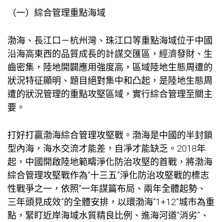
（一）綜合管理重點海域
渤海、長江口－杭州灣、珠江口等重點海域位于中國
沿海高東西的品質成長的計謀交匯區，經濟發財、生
齒密集，陸地開闢應用強度高，區域陸地生態周遭的
狀況特征顯明、題目絕對集中和凸起，是陸地生態周
遭的狀況管理的重點攻堅區域，實行綜合管理至關主
要。
打好打贏渤海綜合管理攻堅戰。渤海是中國的半封鎖
型內海，海水交流才能差，自凈才能缺乏。2018年
起，中國開啟陸地範疇淨化防治攻堅的首戰，將渤海
綜合管理攻堅戰作為“十三五”淨化防治攻堅戰的標志
性戰爭之一，依照“一年謀篇布局、兩年全體起勢、
三年頭見成效”的全體安排，以環渤海“1+12”城市為重
點，緊盯近岸海域水質精良比例、進海河道“消劣”、