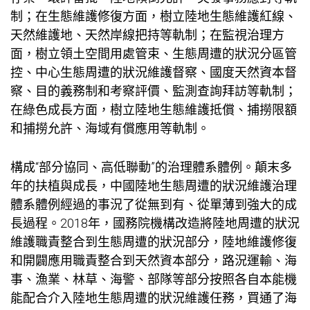
制；在生態維護修復方面，樹立陸地生態維護紅線、
天然維護地、天然岸線把持等軌制；在監視治理方
面，樹立領土空間用處管束、生態周遭的狀況分區管
控、中心生態周遭的狀況維護督察、國度天然資本督
察、目的義務制和考察評價、監測查詢拜訪等軌制；
在綠色成長方面，樹立陸地生態維護抵償、捕撈限額
和捕撈允許、海域有償應用等軌制。
構成“部分協同、高低聯動”的治理體系體例。顛末多
年的扶植與成長，中國陸地生態周遭的狀況維護治理
體系體例經過的事況了從無到有、從單薄到強大的成
長過程。2018年，國務院機構改造將陸地周遭的狀況
維護職責整合到生態周遭的狀況部分，陸地維護修復
和開闢應用職責整合到天然資本部分，路況運輸、海
事、漁業、林草、海警、部隊等部分按照各自本能機
能配合介入陸地生態周遭的狀況維護任務，買通了海