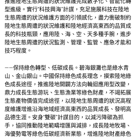
推進陸地生態周遭的狀況維護完成數字化、智能化轉
型進級。實行“科技興海”計謀，充足施展科技在陸地
生態周遭的狀況維護方面的引領感化，盡力衝破制約
陸地生態周遭的狀況維護和陸地經濟高東西的品質成
長的科技瓶頸，應用陸、海、空、天多種手腕，進步
陸地生態周遭的狀況監測、管理、監管、應急才能和
技巧程度。
——保持綠色轉型、低碳成長。碧海銀灘也是綠水青
山、金山銀山。中國保持綠色成長理念，摸索陸地綠
色成長途徑，推進陸地開闢方法向輪迴應用型改變，
鼎力成長生態游玩、生態漁業等綠色財產，不竭拓展
生態產物價值完成途徑，以陸地生態周遭的狀況高程
度維護增進沿海地域經濟高東西的品質成長、發明高
品德生涯。安身“雙碳”計謀目的，以減污降碳為抓
手，協同推動陸地範疇增匯與減排，成長陸地牧場、
海優勢電等綠色低碳經濟新業態，增進陸地財產綠色