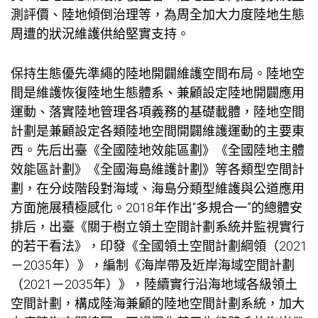
測評價、陸地傾倒治理等，為周全加大力度陸地生態
周遭的狀況維護供給堅實支持。
保持生態優先準繩的陸地開闢維護空間布局。陸地空
間是維護恢復陸地生態體系、兼顧設定陸地開闢應用
運動、落實陸地管理各項義務的基礎載體，陸地空間
計劃是兼顧設定各類陸地空間開闢維護運動的主要東
西。先后出臺《全國陸地效能區劃》《全國陸地主體
效能區計劃》《全國海島維護計劃》等各類型空間計
劃，在分歧階段對海域、海島分類型維護與公道應用
方面施展積極感化。2018年作出“多規合一”的總體安
排后，出臺《關于樹立領土空間計劃系統并監視實行
的若干看法》，印發《全國領土空間計劃綱領（2021
－2035年）》，編制《海岸帶及近岸海域空間計劃
（2021－2035年）》，陸續實行沿海地域各級領土
空間計劃，構成陸海兼顧的陸地空間計劃系統，加大