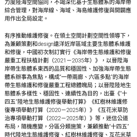
力度陸海空間協同，不竭深化基于生態體系的海岸帶
綜合管理，對海岸線、海域、海島維護修復與開闢應
用作出全局設定。
有序推動維護修復。在領土空間計劃空間性領導下，
為兼顧策劃和design遠洋近岸區域主要生態體系維護
和修復，中國初次制訂實行《海岸帶生態維護和修復
嚴重工程扶植計劃（2021－2035年）》，以晉陞海
岸帶生態體系東西的品質和穩固性、加強海岸帶生態
體系辦事為焦點，構成“一帶兩廊、六區多點”的海岸
帶生態維護和修復嚴重工程總體魄局；以晉陞陸地生
態體系多樣性、穩固性、連續性為目的，出臺《“十
四五”陸地生態維護修復舉動打算》《紅樹林維護修
復專項舉動打算（2020－2025年）》《互花米草防
治專項舉動打算（2022－2025年）》等，迷信公道
布局，隨機應變，分區分類施策，兼顧推動“十四五”
時代陸地生態維護修復、紅樹林維護修復、互花米草