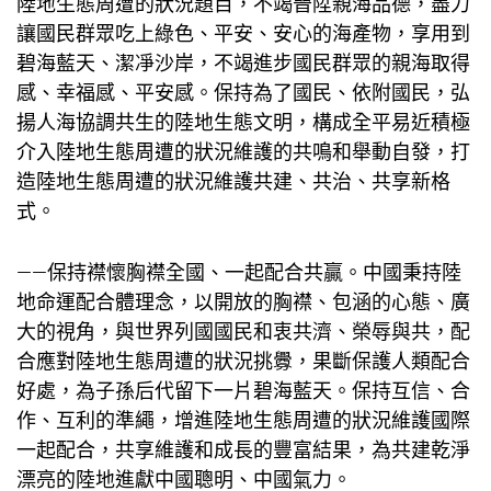
陸地生態周遭的狀況題目，不竭晉陞親海品德，盡力
讓國民群眾吃上綠色、平安、安心的海產物，享用到
碧海藍天、潔凈沙岸，不竭進步國民群眾的親海取得
感、幸福感、平安感。保持為了國民、依附國民，弘
揚人海協調共生的陸地生態文明，構成全平易近積極
介入陸地生態周遭的狀況維護的共鳴和舉動自發，打
造陸地生態周遭的狀況維護共建、共治、共享新格
式。
——保持襟懷胸襟全國、一起配合共贏。中國秉持陸
地命運配合體理念，以開放的胸襟、包涵的心態、廣
大的視角，與世界列國國民和衷共濟、榮辱與共，配
合應對陸地生態周遭的狀況挑釁，果斷保護人類配合
好處，為子孫后代留下一片碧海藍天。保持互信、合
作、互利的準繩，增進陸地生態周遭的狀況維護國際
一起配合，共享維護和成長的豐富結果，為共建乾淨
漂亮的陸地進獻中國聰明、中國氣力。