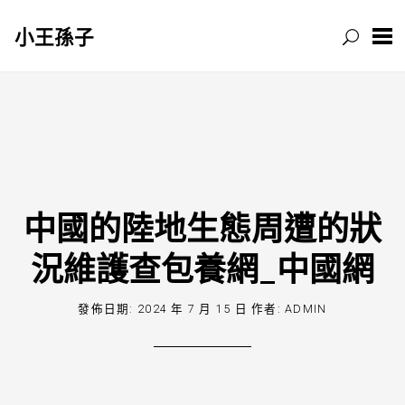
小王孫子
跳
至
主
要
內
容
中國的陸地生態周遭的狀
況維護查包養網_中國網
發佈日期:
2024 年 7 月 15 日
作者:
ADMIN