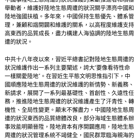
舉動者，維護好陸地生態周遭的狀況關乎漂亮中國和
陸地強國扶植。多年來，中國保持生態優先、體系管
理，兼顧和諧開闢和維護的關系，以高程度維護支持
高東西的品質成長，盡力構建人海協調的陸地生態周
遭的狀況。
中共十八年夜以來，習近平總書記對陸地生態周遭的
狀況維護作出一系列主要闡述，誇大“要像看待性命
一樣關愛陸地”。在習近生平態文明思惟指引下，中
國順應陸地生態周遭的狀況維護的新情勢、新義務、
新請求，展開了一系列最基礎性、首創性、久遠性任
務，推進陸地生態周遭的狀況維護產生了汗青性、轉
機性、全局性變更。顛末不懈盡力，中國陸地生態周
遭的狀況東西的品質總體改良，部分海域生態體系辦
事效能明顯晉陞，陸地資本有序開闢應用，陸地生態
周遭的狀況管理系統不竭健全，國民群眾臨海親海的