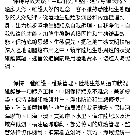
——保持尊敬天然、生態優先。堅固建立尊敬天然、
適應天然、維護天然的理念，客不雅熟悉陸地生態體
系的天然紀律，從陸地生態體系演替和內涵機理動
身，出力進步陸地生態體系自我調理、自我凈化、自
我恢復的才能，加強生態體系穩固性和生態辦事效
能。保持底線思想、生態優先，把陸地生態文明扶植
歸入陸地開闢總布局之中，筑牢陸地生態周遭的狀況
維護樊籬，迷信公道開闢應用陸地資本，增進人海協
調。
——保持一體維護、體系管理。陸地生態周遭的狀況
維護是一項體系工程。中國保持體系不雅念、兼顧統
籌，保持開闢和維護并重、淨化防治和生態修復并
舉，陸海兼顧推動陸地生態周遭的狀況維護。保持河
海聯動、山海互濟，買通岸下水里、海洋陸地以及流
域高低游，構建區域聯動、部分協同的維護管理、監
管法律協作機制，摸索樹立沿海、流域、海域協統一