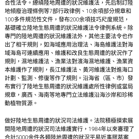
合性法令。繚繞陸地周遭的狀況維護法，先后制訂陸
地傾廢治理條例等7部行政律例、10余項部分規章和
100多件規范性文件，發布200余項技巧尺度規范，
基礎確立陸地生態周遭的狀況維護法令律例系統。除
專門的陸地周遭的狀況維護法外，其他主要法令也作
出了相干規則，如海域應用治理法、海島維護法對海
域海島可連續應用、維護和改良生態周遭的狀況作了
規則，濕地維護法、漁業法對濱海濕地維護、漁業資
本維護作了規則，長江維護法、黃河維護法對進海口
計劃、監測、修復等作了規則。沿海省（區、市）發
布實行了陸地生態周遭的狀況維護處所性律例或當局
規章，廣西、海南等地專門立法維護沿海沙岸和珍稀
動植物質源。
做好陸地生態周遭的狀況司法維護。法院積極摸索展
開陸地周遭的狀況司法維護實行，1984年以來審理了
合計5000余件各類陸地周遭的狀況平易近事膠葛案