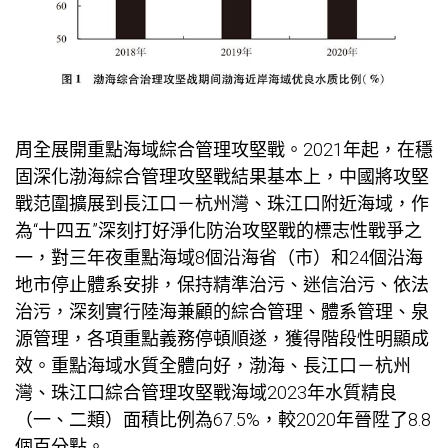
周全展開重點海域綜合管理攻堅戰。2021年起，在穩
固深化渤海綜合管理攻堅戰結果基本上，中國將攻堅
戰范圍擴展到長江口－杭州灣、珠江口附近海域，作
為“十四五”深刻打好淨化防治攻堅戰的標志性戰爭之
一，對三年夜重點海域8個沿海省（市）和24個沿海
地市停止體系安排，保持精準治污、迷信治污、依法
治污，深刻實行陸海兼顧的綜合管理、體系管理、泉
源管理，各項重點義務停頓順遂，獲得階段性明顯成
效。重點海域水質全體向好，渤海、長江口－杭州
灣、珠江口綜合管理攻堅戰海域2023年水質精良
（一、二類）面積比例為67.5%，較2020年晉陞了8.8
個百分點。