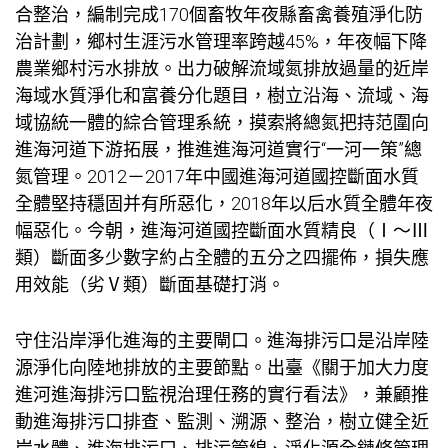
合整治，編制完成170個畜牧年夜縣畜禽養殖淨化防
治計劃，鄉村生涯污水管理率跨越45%，年夜幅下降
農業鄉村污水排放。出力破解流域氮排放過量的近岸
海域水質淨化和富養分化題目，樹立沿海、流域、海
域協統一體的綜合管理系統，摸索將總氮把持范圍向
進海河道下游拓展，推進進海河道實行“一河一策”總
氮管理。2012－2017年中國進海河道國控斷面水質
全體堅持穩固并有所惡化，2018年以后水質全體年夜
幅惡化。今朝，進海河道國控斷面水質精良（Ⅰ～Ⅲ
類）斷面多少數字約占全體的五分之四擺佈，損失應
用效能（劣Ⅴ類）斷面基礎打消。
守住沿岸淨化進海的主要閘口。進海排污口是沿岸陸
源淨化向陸地排放的主要節點。出臺《關于加大力度
進河進海排污口監視治理任務的實行看法》，兼顧推
動進海排污口排查、監測、溯源、整治，樹立健全近