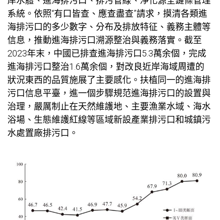
岸水體、進海排污口、排污管線、淨化源全鏈條管理
系統。依照“有口皆查、應查盡查”請求，摸清各類進
海排污口的多少數字、分布及排放特征、義務主體等
信息，推動進海排污口溯源整治與義務落實。截至
2023年末，中國已排查進海排污口5.3萬余個，完成
進海排污口整治1.6萬余個，對改良近岸海域周遭的
狀況東西的品質施展了主要感化。扶植同一的進海排
污口信息平臺，進一個步驟規范進海排污口的設置與
治理，嚴厲制止在天然維護地、主要漁業水域、海水
浴場、生態維護紅線等區域新設產業排污口和城鎮污
水處置廠排污口。