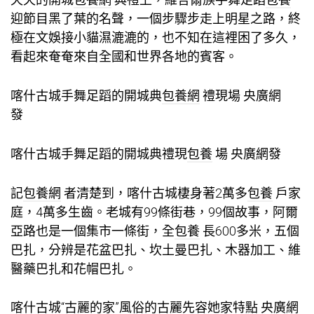
迎節目黑了葉的名聲，一個步驟步走上明星之路，終
極在文娛接小貓濕漉漉的，也不知在這裡困了多久，
看起來奄奄來自全國和世界各地的賓客。
喀什古城手舞足蹈的開城典
包養網
禮現場 央廣網
發
喀什古城手舞足蹈的開城典禮現
包養
場 央廣網發
記
包養網
者清楚到，喀什古城棲身著2萬多
包養
戶家
庭，4萬多生齒。老城有99條街巷，99個故事，阿爾
亞路也是一個集市一條街，全
包養
長600多米，五個
巴扎，分辨是花盆巴扎、坎土曼巴扎、木器加工、維
醫藥巴扎和花帽巴扎。
喀什古城“古麗的家”風俗的古麗先容她家特點 央廣網