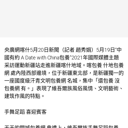
央廣網喀什5月20日新聞（記者 趙秀娟）5月19日“中
國有約 A Date with China
包養
”2021年國際媒體主題
采訪運動新疆站走進新疆喀什地域。喀
包養
什地
包養
網
處內陸西部邊境，位于新疆東北部，是新疆獨一的
一座國度級汗青文明
包養網
名城，集中「還
包養
沒
包養網
有。」表現了維吾爾族風俗風情、文明藝術、
建筑作風的特點。
手舞足蹈 喜迎賓客
天天的開城
包養網
典禮上，維吾爾族手舞足蹈
包養