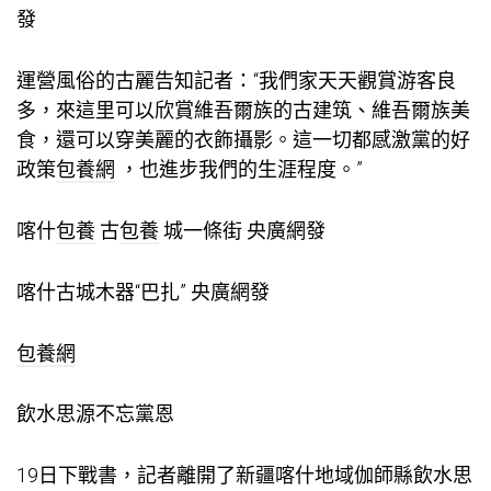
發
運營風俗的古麗告知記者：“我們家天天觀賞游客良
多，來這里可以欣賞維吾爾族的古建筑、維吾爾族美
食，還可以穿美麗的衣飾攝影。這一切都感激黨的好
政策
包養網
，也進步我們的生涯程度。”
喀什
包養
古
包養
城一條街 央廣網發
喀什古城木器“巴扎” 央廣網發
包養網
飲水思源不忘黨恩
19日下戰書，記者離開了新疆喀什地域伽師縣飲水思