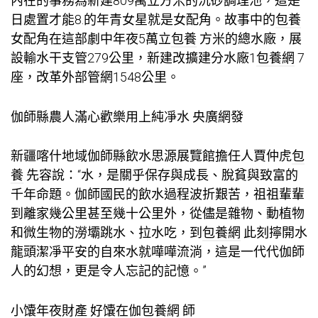
內在的事務為新建809萬立方米的沉砂調理池，這是
日處置才能8.的年青女星就是女配角。故事中的
包養
女配角在這部劇中年夜5萬立
包養
方米的總水廠，展
設輸水干支管279公里，新建改擴建分水廠1
包養網
7
座，改革外部管網1548公里。
伽師縣農人滿心歡樂用上純凈水 央廣網發
新疆喀什地域伽師縣飲水思源展覽館擔任人賈仲虎
包
養
先容說：“水，是關乎保存與成長、脫貧與致富的
千年命題。伽師國民的飲水過程波折艱苦，祖祖輩輩
到離家幾公里甚至幾十公里外，從儘是雜物、動植物
和微生物的澇壩跳水、拉水吃，到
包養網
此刻擰開水
龍頭潔凈平安的自來水就嘩嘩流淌，這是一代代伽師
人的幻想，更是令人忘記的記憶。”
小馕年夜財產 好馕在伽
包養網
師