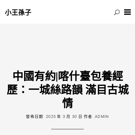
小王孫子
跳
至
主
要
內
容
中國有約|喀什臺包養經
歷：一城絲路韻 滿目古城
情
發佈日期:
2025 年 3 月 30 日
作者:
ADMIN