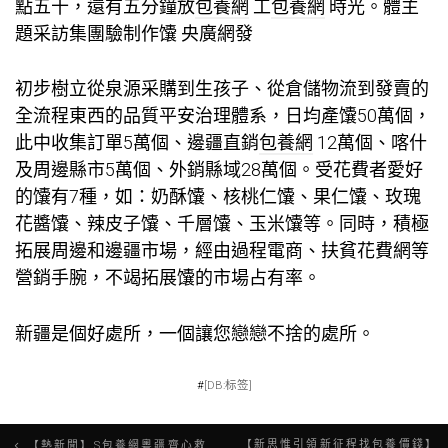
點五十，還有五分鐘放
包養網
工
包養網
時光。體主
題采訪集團驗制作馕 央廣網發
初步樹立從泉源采購到生孩子、從倉儲物流到發賣的
全流程東西的品質平安治理體系，日均產馕50萬個，
此中收集訂單5萬個、邊疆直銷
包養網
12萬個、喀什
及周邊縣市5萬個、外銷縣域28萬個。受花費者愛好
的馕有7種，如：奶酥馕、核桃仁馕、果仁馕、玫瑰
花醬馕、辣皮子馕、千層馕、玉米馕等。同時，積極
拓展周邊和邊疆市場，經由過程電商、扶貧花費網等
營銷手腕，不竭拓展馕的市場占有率。
新疆是個好處所，一個讓您戀戀不捨的處所。
#
[DB:标签]
文
【新思惟引領新征程找包養價錢】
【熱新聞】S包養網粵疆齊心救