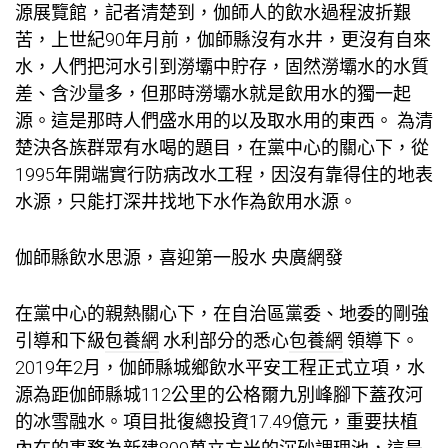
源展覽館，記者清楚到，伽師人的飲水過程波折艱
苦，上世紀90年月前，伽師縣沒有水井，更沒有自來
水，人們把河水引到澇壩中貯存，固然澇壩水的水質
差、含沙量多，但那時澇壩水就是飲用水的獨一起
源。這是那時人們盛水用的以及取水用的東西。 為清
楚決各族群眾有水喝的題目，在黨中心的關心下，從
1995年開端實行防病改水工程，因沒有靠得住的地表
水源，只能打深井找地下水作為飲用水源。
伽師縣飲水思源，喜迎第一股水 央廣網發
在黨中心的親熱關心下，在自治區黨委、地委的剛強
引導和下級
包養網
水利部分的悉心
包養網
領導下。
2019年2月，伽師縣城鄉飲水平安工程正式立項，水
源為距伽師縣城112公里的公格爾九別峰腳下蓋孜河
的冰雪融水。項目批復總投資17.49億元，重要扶植