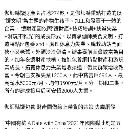
伽師縣馕財產園占地274畝，是伽師縣重點打造的以
“馕文明”為主題的產物生孩子、加工和發賣于一體的
企業 。馕財產園依照“馕財產+技巧培訓+扶貧失業
+游玩不雅光”的成長形式，以傳承伽師美食文明、打
造特點br
包養
and、處理休息力失業、脫救助站門面
狹小又老舊，外頭冷冷僻清。辦事臺前面貧致富為目
的，加年夜馕財產扶植，推進
包養網
特點財產和游玩
業成長，拓寬休息力失業增收渠道，帶動群眾增收致
富。今朝已安頓失業1200人，此中貧苦戶696人、最
高薪水5000元/月、均勻3500元/月。分一期和二期，
所有的建成投用后可安頓2000人失業。
伽師縣馕
包養
財產園做線上帶貨的姑娘 央廣網發
“中國有約 A Date with China”2021年國際媒此刻是五