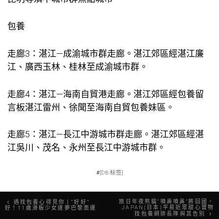
包養
走廊3：湛江—成渝城市群走廊。湛江郊區經湛江廉
江、廣西玉林、桂林至成渝城市群。
走廊4：湛江—海南自貿港走廊。湛江郊區經
包養留
言板
湛江雷州、徐聞至海南自貿
包養妹
區。
走廊5：湛江—長江中游城市群走廊。湛江郊區經湛
江吳川、茂名、永州至長江中游城市群。
#
[DB:标签]
文
旅日年夜熊貓“噴鼻噴鼻”將回國，
遇找包養心得見你丨“好好”
JAPAN(日本)平易近眾甜心寶物
好！11歲滑板少女逐夢巴黎奧運
找包養網排長隊與其告別