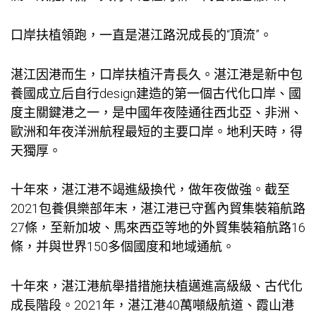
口岸扶植領跑，一直是湛江路況成長的“頂流”。
湛江因港而生，口岸扶植汗青長久。湛江港是新中
包
養
國成立后自行design建造的第一個古代化口岸、國
度主關鍵港之一，是中國年夜陸通往西北亞、非洲、
歐洲和年夜洋洲航程最短的主要口岸。地利天時，得
天獨厚。
十年來，湛江港不竭進級換代，做年夜做強。截至
2021
包養俱樂部
年末，湛江港已守舊內貿集裝箱航路
27條，至新加坡、馬來西亞等地的外貿集裝箱航路16
條，并與世界150多個國度和地域通航。
十年來，湛江港航舉措措施扶植邁進高級級、古代化
成長階段。2021年，湛江港40萬噸級航道、霞山港