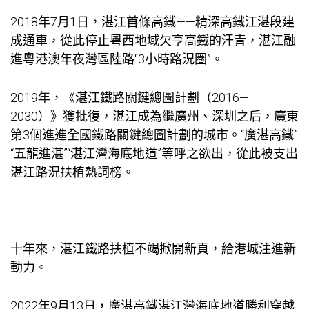
2018年7月1日，湛江首條高鐵——精深高鐵江湛段建
成通車，從此停止粵西地域欠亨高鐵的汗青，湛江融
進粵港澳年夜灣區陸路“3小時路況圈”。
2019年，《湛江鐵路關鍵總圖計劃（2016—
2030）》獲批復，湛江成為繼廣州、深圳之后，廣東
第3個進進全國鐵路關鍵總圖計劃的城市。“廣湛高鐵”
“五龍進湛”“湛江灣海底地道”等呼之欲出，從此被支出
湛江路況扶植熱詞榜。
……
十年來，湛江鐵路扶植不竭掀開新頁，給港城注進新
動力。
2022年9月13日，廣湛高鐵湛江灣海底地道勝利穿越