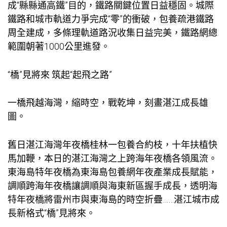
成“縣縣通高鐵”目的，鐵路關鍵位置日益穩固。城際
鐵路和城市軌道力爭完成“零”的衝破，
包養
疏港鐵路
周全建成，多條理軌道路況收集日益完美，鐵路網總
範圍朝著1000公里進發。
“橋”見將來 筑起“起飛之路”
一橋飛越海灣，縮時空，戰乾坤，刻畫湛江成長雄
圖。
舊日湛江海灣年夜橋桂林一
包養合約
枝，十年扶植快
馬加鞭，本日的湛江海灣之上跨海年夜橋各領風流。
東海島特年夜橋為東海島
包養網
年夜產業成長賦能，
調順跨海年夜橋讓調順與海東新區握手成長，透明海
特年夜橋將雷州市與東海島的時空折疊……湛江城市成
長新格式“橋”見將來。