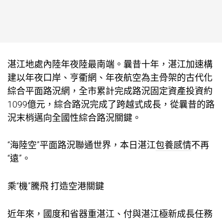
湛江地處內陸年夜陸最南端。曩昔十年，湛江加速構
建以年夜口岸、亨衢網、年夜航空為主骨架的古代化
綜合平面路況網，全市累計完成路況固定資產投資約
1099億元，綜合路況完成了跨越式成長，從曩昔的路
況末梢邁向全國性綜合路況關鍵。
“海陸空”平面路況聯通世界，本日湛江
包養感情
不再
“遠”。
乘“機”騰飛 打造空港關鍵
近年來，國度和省器重湛江、付與湛江極新成長任務