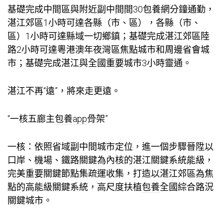
基礎完成中間區與附近副中間間30
包養網
分鐘通勤，
湛江郊區1小時可達各縣（市、區），各縣（市、
區）1小時可達縣域一切鄉鎮；基礎完成湛江郊區陸
路2小時可達粵港澳年夜灣區焦點城市和周邊省會城
市；基礎完成湛江與全國重要城市3小時靈通。
湛江不再“遠”，將來走更遠。
“一核五廊主
包養app
骨架”
一核：依照省域副中間城市定位，進一個步驟晉陞以
口岸、機場、鐵路關鍵為內核的湛江關鍵系統能級，
完美重要關鍵節點集疏運收集，打造以湛江郊區為焦
點的高能級關鍵系統，高尺度扶植
包養
全國綜合路況
關鍵城市。