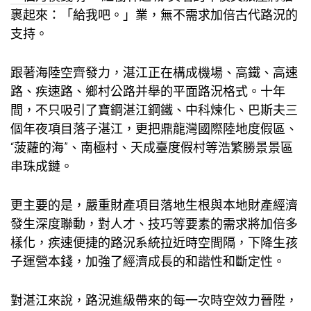
裹起來：「給我吧。」業，無不需求加倍古代路況的
支持。
跟著海陸空齊發力，湛江正在構成機場、高鐵、高速
路、疾速路、鄉村公路并舉的平面路況格式。十年
間，不只吸引了寶鋼湛江鋼鐵、中科煉化、巴斯夫三
個年夜項目落子湛江，更把鼎龍灣國際陸地度假區、
“菠蘿的海”、南極村、天成臺度假村等浩繁勝景景區
串珠成鏈。
更主要的是，嚴重財產項目落地生根與本地財產經濟
發生深度聯動，對人才、技巧等要素的需求將加倍多
樣化，疾速便捷的路況系統拉近時空間隔，下降生孩
子運營本錢，加強了經濟成長的和諧性和斷定性。
對湛江來說，路況進級帶來的每一次時空效力晉陞，