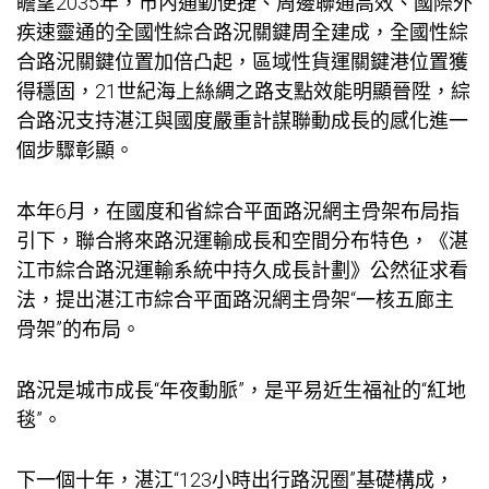
瞻望2035年，市內通勤便捷、周邊聯通高效、國際外
疾速靈通的全國性綜合路況關鍵周全建成，全國性綜
合路況關鍵位置加倍凸起，區域性貨運關鍵港位置獲
得穩固，21世紀海上絲綢之路支點效能明顯晉陞，綜
合路況支持湛江與國度嚴重計謀聯動成長的感化進一
個步驟彰顯。
本年6月，在國度和省綜合平面路況網主骨架布局指
引下，聯合將來路況運輸成長和空間分布特色，《湛
江市綜合路況運輸系統中持久成長計劃》公然征求看
法，提出湛江市綜合平面路況網主骨架“一核五廊主
骨架”的布局。
路況是城市成長“年夜動脈”，是平易近生福祉的“紅地
毯”。
下一個十年，湛江“123小時出行路況圈”基礎構成，