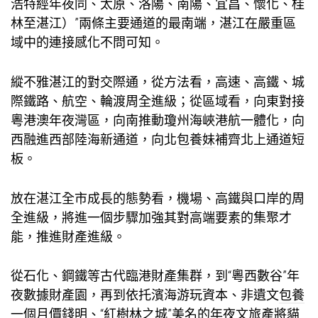
浩特經年夜同、太原、洛陽、南陽、宜昌、懷化、桂
林至湛江）”兩條主要通道的最南端，湛江在嚴重區
域中的連接感化不問可知。
縱不雅湛江的對交際通，從方法看，高速、高鐵、城
際鐵路、航空、輪渡周全進級；從區域看，向東對接
粵港澳年夜灣區，向南推動瓊州海峽港航一體化，向
西融進西部陸海新通道，向北
包養妹
補齊北上通道短
板。
放在湛江全市成長的態勢看，機場、高鐵與口岸的周
全進級，將進一個步驟加強其對高端要素的集聚才
能，推進財產進級。
從石化、鋼鐵等古代臨港財產集群，到“粵西數谷”年
夜數據財產園，再到依托濱海游玩資本、非遺文
包養
一個月價錢
明、“紅樹林之城”美名的年夜文旅產將貓