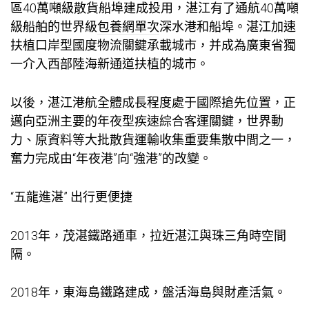
區40萬噸級散貨船埠建成投用，湛江有了通航40萬噸
級船舶的世界級
包養網單次
深水港和船埠。湛江加速
扶植口岸型國度物流關鍵承載城市，并成為廣東省獨
一介入西部陸海新通道扶植的城市。
以後，湛江港航全體成長程度處于國際搶先位置，正
邁向亞洲主要的年夜型疾速綜合客運關鍵，世界動
力、原資料等大批散貨運輸收集重要集散中間之一，
奮力完成由“年夜港”向“強港”的改變。
“五龍進湛” 出行更便捷
2013年，茂湛鐵路通車，拉近湛江與珠三角時空間
隔。
2018年，東海島鐵路建成，盤活海島與財產活氣。