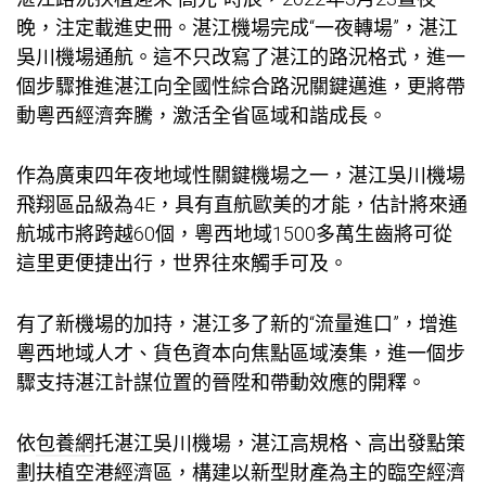
晚，注定載進史冊。湛江機場完成“一夜轉場”，湛江
吳川機場通航。這不只改寫了湛江的路況格式，進一
個步驟推進湛江向全國性綜合路況關鍵邁進，更將帶
動粵西經濟奔騰，激活全省區域和諧成長。
作為廣東四年夜地域性關鍵機場之一，湛江吳川機場
飛翔區品級為4E，具有直航歐美的才能，估計將來通
航城市將跨越60個，粵西地域1500多萬生齒將可從
這里更便捷出行，世界往來觸手可及。
有了新機場的加持，湛江多了新的“流量進口”，增進
粵西地域人才、貨色資本向焦點區域湊集，進一個步
驟支持湛江計謀位置的晉陞和帶動效應的開釋。
依
包養網
托湛江吳川機場，湛江高規格、高出發點策
劃扶植空港經濟區，構建以新型財產為主的臨空經濟