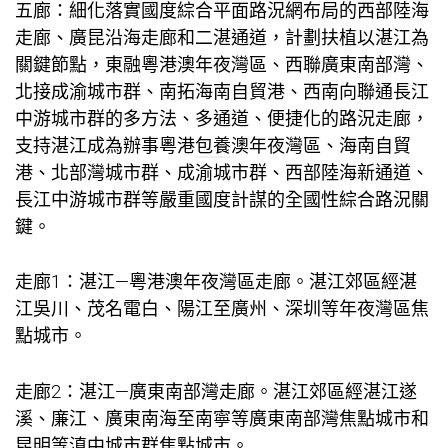
五廊：細化落實國度綜合平面路況網布局的西部陸海
走廊、廣昆沿海走廊和二湛通道，計劃扶植以湛江為
關鍵節點，東融粵港澳年夜灣區、西聯廣東南部灣、
北接成渝城市群、南拓海南自貿港、西南向聯通長江
中游城市群的多方法、多通道、便捷化的路況走廊，
支持湛江成為辦事粵港
包養
澳年夜灣區、海南自貿
港、北部灣城市群、成渝城市群、西部陸海新通道、
長江中游城市群等嚴重國度計謀的全國性綜合路況關
鍵。
走廊1：湛江—粵港澳年夜灣區走廊。湛江郊區經湛
江吳川、茂名電白、陽江至廣州、深圳等年夜灣區焦
點城市。
走廊2：湛江—廣東南部灣走廊。湛江郊區經湛江遂
溪、廉江、廣東南海至南寧等廣東南部灣焦點城市和
昆明等滇中城市群焦點城市。