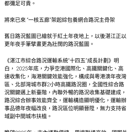
都彌足可貴。
將來已來 “一核五廊”架起綜
包養網
合路況主骨架
舊日路況藍圖已繪就于紅土年夜地上，以後湛江正以
更年夜手筆擘畫更為壯闊的路況藍圖。
《湛江市綜合路況運輸系統“十四五”成長計劃》明
白， 2025年底，力爭空港國際化、高鐵關鍵化、高
速收集化，海港關鍵效能強化，構成與粵港澳年夜灣
區、北部灣城市群2小時高鐵路況圈，全國性綜合路
況關鍵邁上新臺階，內聯外暢的路況收集基礎建成，
路況綜合辦事效能齊全，運輸構造顯明優化，運輸辦
事品德年夜幅改良，路況區位明顯晉陞，無力支持省
域副中間城市扶植。