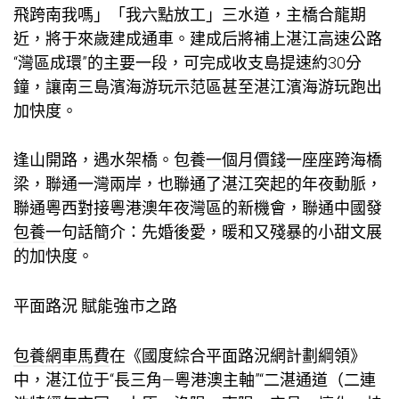
飛跨南我嗎」「我六點放工」三水道，主橋合龍期
近，將于來歲建成通車。建成后將補上湛江高速公路
“灣區成環”的主要一段，可完成收支島提速約30分
鐘，讓南三島濱海游玩示范區甚至湛江濱海游玩跑出
加快度。
逢山開路，遇水架橋。
包養一個月價錢
一座座跨海橋
梁，聯通一灣兩岸，也聯通了湛江突起的年夜動脈，
聯通粵西對接粵港澳年夜灣區的新機會，聯通中國發
包養
一句話簡介：先婚後愛，暖和又殘暴的小甜文展
的加快度。
平面路況 賦能強市之路
包養網車馬費
在《國度綜合平面路況網計劃綱領》
中，湛江位于“長三角—粵港澳主軸”“二湛通道（二連