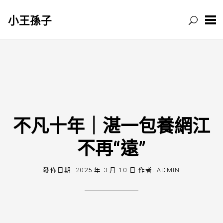
小王孫子
跳
至
主
要
內
容
不凡十年｜湛一包養網江
不再“遠”
發佈日期:
2025 年 3 月 10 日
作者:
ADMIN