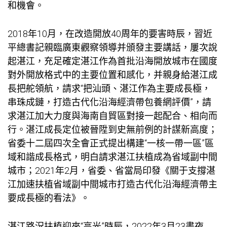
和機會。
2018年10月，在改造開放40周年的要害時辰，習近
平總書記親臨廣東觀察領導并頒發主要講話，屢次說
起湛江，充足確定湛江作為首批沿海開放城市在國度
對外開放格式中的主要位置和感化，并親身給湛江成
長把舵領航，請求“把汕頭、湛江作為主要成長極，
串珠成鏈，打造古代化沿海經濟帶
包養網評價
”，請
求湛江加大力度與海南自貿區對接一起配合、相向而
行。湛江成長定位被晉陞到史無前例的計謀新高度；
省委十二屆四次全會正式提出構建“一核一帶一區”區
域和諧成長格式，明白請求湛江扶植成為省域副中間
城市；2021年2月，省委、省當局印發《關于支撐湛
江加速扶植省域副中間城市打造古代化沿海經濟帶主
要成長極的看法》。
湛江路況扶植迎來“高光”時辰，2022年3月23晝夜