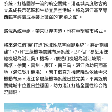
系統，打造國際一流的航空關鍵、港產城高度融會的
立異成長示范區和生態宜居空港城，將為湛江甚至粵
西臨空經濟成長裝上微弱的“起飛之翼”。
路況系統重組，帶來財產再造，也在重塑城市格式。
將來湛江借“機”打造“區域性航空關鍵系統”，將計劃構
建“1+7+N”三級機場關鍵布局系統，即1個平易近用運
輸機場為湛江吳川機場，7個通用機場為湛江坡頭、
新塘、徐聞、雷州、廉江、南三島，湛江救助飛翔基
地（湛江吳川機場），若干個直升機起降點依據需求
機動布局。湛江多層級機場系統日益完美，平易近航
關鍵城市位置日益穩固，助力湛江打造全國性綜合路
況關鍵。