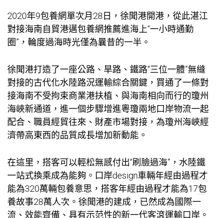
2020年9
包養網單次
月28日，徐聞港開港，從此湛江
對接海南自貿港邁
包養網推薦
進海上“一小時通勤
圈”，輪度過海時光僅為曩昔的一半。
徐聞港打造了一座公路、旱路、鐵路“三位一體”無縫
對接的古代化水陸路況運輸綜合關鍵，買通了一條對
接海南不受拘束商業港扶植、與海南相向而行的瓊州
海峽新通道，進一個步驟增進粵瓊兩地口岸物流一起
配合、職員經貿往來、財產市場對接，為瓊州海峽經
濟帶高東西的品質成長增加新動能。
在這里，搭客可以輕松無感付出“刷臉過海”，水陸鐵
一站式換乘成為能夠。口岸design車輛年經由過程才
能為320萬輛
包養意思
，搭客年經由過程才能為17
包
養故事
28萬人次。徐聞港的建成，已然成為國際一
流、效能齊備、具有示范性的新一代客滾運輸口岸。