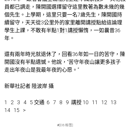
員都已調走，陳開國選擇留守這里教著為數未幾的幾
個先生。上學期，這里只要一名7歲先生，陳開國持
續留守，天天從3公里外的家里離開講授點給這論理
學生上課，不敢有半點
1對1講授
懶惰，一如曩昔36
年。
還有兩年時光就退休了，回看36年如一日的苦守，陳
開國沒有半點遺憾。他說，“苦守年夜山讓更多孩子
走出年夜山是我最年夜的心愿。”
新華社記者 陸波岸 攝
1 2 3 4 5
交通
6 7 8 9
講授
10 11 12 13
14 15 >
#
[DB:标签]