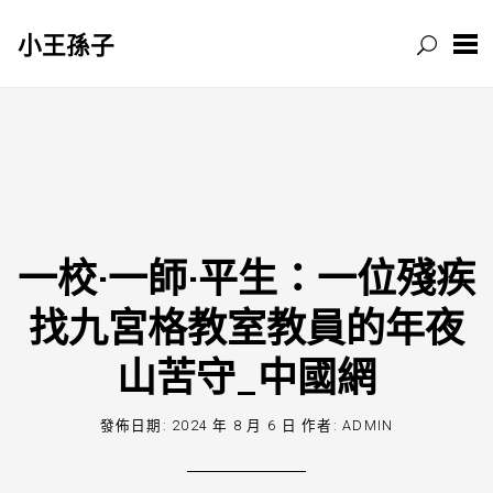
小王孫子
跳
至
主
要
內
容
一校·一師·平生：一位殘疾
找九宮格教室教員的年夜
山苦守_中國網
發佈日期:
2024 年 8 月 6 日
作者:
ADMIN