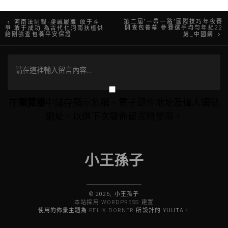
文
第二屆“一帶一路”國際技巧年夜賽
河南法制報-虔誠履職 敢于斗
開查包養幕 參賽選手均勻年紀22
爭 敢于成功 為古代化河南扶植供
給剛強查包養平安保證
歲_中國網
章
導
覽
在
瀏覽器
中儲存顯示名稱、電子郵件地址及個人網站
網址，以供下次發佈留言時使用。
小王孫子
© 2026, 小王孫子
本站採用 WORDPRESS 建置
使用的佈景主題為
FELIX DORNER
所設計的 YUUTA。