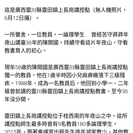
這是廣西靈川縣靈田鎮上長崗講授點（無人機照片，
6月12日攝）。
一所黌舍，一位教員，一論理學生……曾經苦守莽莽年
夜山講臺36年的陳開國，持續守看這片年夜山，守看
教書育人的初心。
現年58歲的陳開國是廣西靈川縣靈田鎮上長崗講授點
獨一的教員，他在1歲半時因小兒麻痹癥落下三級殘
疾。1988年，成為一名教員后，他回到小學一、二年
級曾就讀的靈川縣靈田鎮上長崗講授點教書，至今36
年沒分開。
靈田鎮上長崗講授點位于桂西南的年夜山之中，這所
講授點師生最多時曾有9名教員180多論理學生。
2015年，跟著
會議室出租
先生逐年減
家教
少，其他教