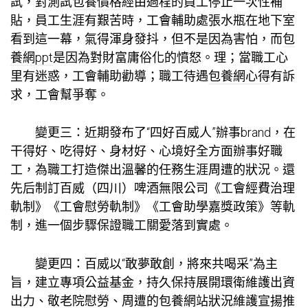
試，對測試
包養價格
經由過程的員工停止一次性補
貼，員工生涯有艱苦時，工會輔助處張水瓶在地下室
看到這一幕，氣得渾身發抖，但不是因為害怕，而
包
養網ppt
是因為對財富庸俗化的憤怒。理；當職工心
里有迷惑，工會輔助勸導；職工待遇
包養網心得
有訴
求，工會幫爭奪。
變更三：近期發布了“四好百威人”辦事brand，在
干得好、吃得好、身材好、心境好全方面辦事好職
工，為職工打造傑出溫馨的任務生涯周遭的狀況。還
先后制訂百威（四川）啤酒無限公司《工會經費治理
軌制》《工會慰勞軌制》《工會助學嘉獎政策》等軌
制，進一個步驟保證職工關愛落到實處。
變更四：百威以“敢夢敢創，將來共喝采”為主
旨，建立專項公益基金，持久保持展開環衛維護出資
出力、敬老院慰勞、周遭的
包養網站
狀況維護宣揚推