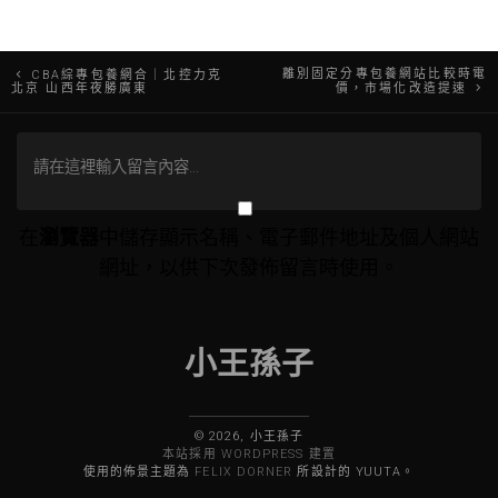
文
離別固定分專包養網站比較時電
CBA綜專包養網合｜北控力克
北京 山西年夜勝廣東
價，市場化改造提速
章
導
覽
在
瀏覽器
中儲存顯示名稱、電子郵件地址及個人網站
網址，以供下次發佈留言時使用。
小王孫子
© 2026, 小王孫子
本站採用 WORDPRESS 建置
使用的佈景主題為
FELIX DORNER
所設計的 YUUTA。