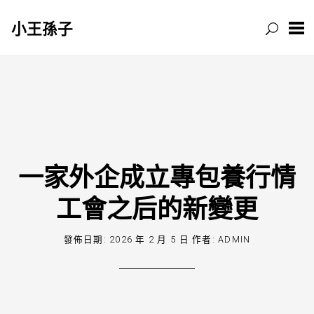
小王孫子
跳
至
主
要
內
容
一家外企成立專包養行情
工會之后的新變更
發佈日期:
2026 年 2 月 5 日
作者:
ADMIN