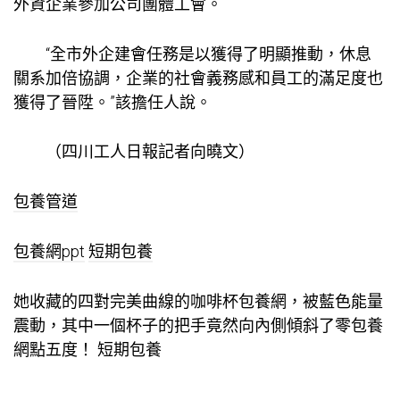
外資企業參加公司團體工會。
“全市外企建會任務是以獲得了明顯推動，休息
關系加倍協調，企業的社會義務感和員工的滿足度也
獲得了晉陞。”該擔任人說。
（
四川工人日報記者向曉文
）
包養管道
包養網ppt
短期包養
她收藏的四對完美曲線的咖啡杯
包養網
，被藍色能量
震動，其中一個杯子的把手竟然向內側傾斜了零
包養
網
點五度！
短期包養