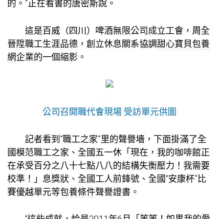
的。”正在看書的唐密斯說。
這是百威（四川）啤酒無限公司成立工會，周全
晉陞職工生涯品德，創立休息關系協調
甜心寶貝包養
網
企業的一個縮影。
公司召開職代會現場 受訪單元供圖
記者看到“職工之家”里的聲譽墻，下面掛滿了全
國模范職工之家、全國五一休「現在，我的咖啡館正
在承受百分之八十七點八八的結構失衡壓力！我需要
校準！」息獎狀、全國工人前鋒號、全國“安康杯”比
賽優越單元等
包養條件
聲譽證書。
“這些成就，恰是2011年6月「等等！如果我的愛