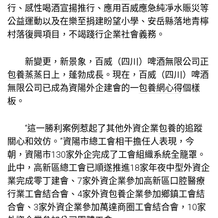
行、感性喝酒宣揚推行、應用百威應急純凈水賑災等
公益運動以及在樂至捐建盼望小學、安岳縣落地青檸
村落復興項目，不竭踐行企業社會義務。
新變更，新景象，百威（四川）啤酒無限公司正
包養
蒸蒸日上，蓬勃成長。現在，百威（四川）啤酒
無限公司已成為資陽外企建會的一
包養網心得
個樣
板。
“這一勝利案例惹起了其他外資企業
包養
的追蹤
關心和效仿。”資陽市總工會相干擔任人表現，今
朝，資陽市130家外企完成了工會組織系統全籠罩。
此中，高新區總工會已順遂推進18家年夜中型外資企
業完成零丁建會、7家外資企業參加高新區口腔醫療
行業工會結合會、4家外資
包養
企業參加鄉鎮工會結
合會、3家外資企業參加萬達商圈工會結合會，10家