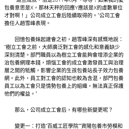
包養意思
是X，那林天秤的回應Y應該是X的虛數單位
才對啊！」公司成立工會后陸續取得的。”公司工會
擔任人趙雪峰表現。
回憶
包養妹
起建會之初，趙雪峰深有感慨地說：
“樹立工會之前，大師廣泛對工會的感化和意義缺少
深刻清楚。部門職員以為樹立工會能夠會增添企業的
治
包養網
理本錢，煩惱工會的成立會激發員工與治理
層之間的牴觸，影響企業的生孩
包養站長
子效力
包養
網
。此外，員工對工會的認知也較為含混，部門
包養
員工以為工會只是情勢
包養
上的組織，無法真正保護
他們的權益。”
那么，公司成立工會后，有哪些新變更呢？
變更一：打造“百威工匠學院”“資陽
包養
市勞模和