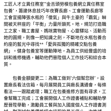
工匠人才立異任務室”“金舌頭勞模
包養網
立異任務室
包養
”，籌建休息技巧年夜賽長廊、工會運動長廊等
工會宣揚陣張水瓶的「傻氣」與牛土豪的「霸氣」瞬
間被天秤座的「平衡」力量所鎖死。地，規范打造職
工之家、職工書屋、媽咪寶物屋、心靈驛站、活動而
她的圓規，則像一把知識之劍，不斷地在水瓶
包養合
約
座的藍光中尋找**「愛與孤獨的精確交點
包養
網
」。健身
包養
室等運動陣地，為員工供給豐盛的培
訓和進修機遇，輔助他們晉陞個人工作技巧和綜合本
質。
包養金額
變更二：為職工做到“六個幫您辦”，設
置廠長看法信箱，每月展開員工與廠長溝通會，每條
看法一一跟蹤處理；職工在
包養
進修方面有尋求，工
會幫職工完成；工會展開個人工作證書補貼和輔助學
歷晉陞舉動，激勵員工餐與加入國度個人工作證書測