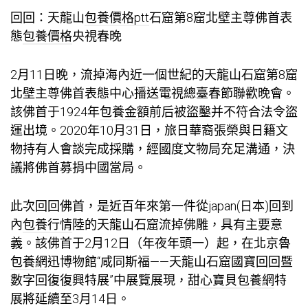
回回：天龍山
包養價格ptt
石窟第8窟北壁主尊佛首表
態
包養價格
央視春晚
2月11日晚，流掉海內近一個世紀的天龍山石窟第8窟
北壁主尊佛首表態中心播送電視總臺春節聯歡晚會。
該佛首于1924年
包養金額
前后被盜鑿并不符合法令盜
運出境。2020年10月31日，旅日華裔張榮與日籍文
物持有人會談完成採購，經國度文物局充足溝通，決
議將佛首募捐中國當局。
此次回回佛首，是近百年來第一件從japan(日本)回到
內
包養行情
陸的天龍山石窟流掉佛雕，具有主要意
義。該佛首于2月12日（年夜年頭一）起，在北京魯
包養網
迅博物館“咸同斯福——天龍山石窟國寶回回暨
數字回復復興特展”中展覽展現，
甜心寶貝包養網
特
展將延續至3月14日。