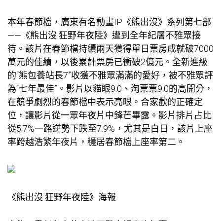
本年春節檔，廣東有名動畫IP《熊出沒》系列第七部
——《熊出沒·狂野年夜陸》遭到全年紀層不雅眾接
待。該片在春節檔持續兩天獲得單日票房成就破7000
萬元的佳績，以後累計票房已衝破2億元。全新進級
的“熊
包養站長
7”收獲不雅眾滿滿的愛好，被不雅眾評
為“七年最佳”。影片以貓眼9.0、淘票票9.0的高開分，
在競爭劇烈的春節檔中表示亮眼。合家歡的正確定
位，讓影片從一眾年夜片中鋒芒畢露。影片排片占比
從5.7%一路逆勢下跌至7.9%，尤其是白日，該片上座
率跨越浩繁年夜片，穩居春節檔上座率第二。
《熊出沒·狂野年夜陸》海報