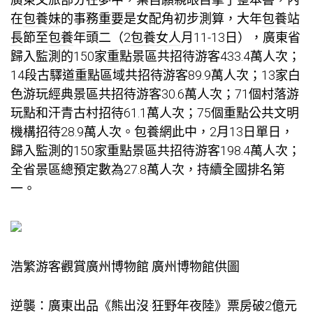
在
包養妹
的事務重要是女配角初步測算，大年
包養站
長
節至
包養
年頭二（2
包養女人
月11-13日），廣東省
歸入監測的150家重點景區共招待游客433.4萬人次；
14段古驛道重點區域共招待游客89.9萬人次；13家白
色游玩經典景區共招待游客30.6萬人次；71個村落游
玩點和汗青古村招待61.1萬人次；75個重點公共文明
機構招待28.9萬人次。
包養網
此中，2月13日單日，
歸入監測的150家重點景區共招待游客198.4萬人次；
全省景區總預定數為27.8萬人次，持續全國排名第
一。
浩繁游客觀賞廣州博物館 廣州博物館供圖
逆襲：廣東出品《熊出沒·狂野年夜陸》票房破2億元