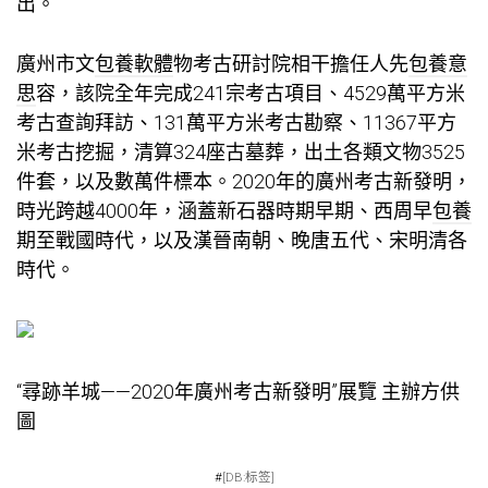
出。
廣州市文
包養軟體
物考古研討院相干擔任人先
包養意
思
容，該院全年完成241宗考古項目、4529萬平方米
考古查詢拜訪、131萬平方米考古勘察、11367平方
米考古挖掘，清算324座古墓葬，出土各類文物3525
件套，以及數萬件標本。2020年的廣州考古新發明，
時光跨越4000年，涵蓋新石器時期早期、西周早
包養
期至戰國時代，以及漢晉南朝、晚唐五代、宋明清各
時代。
“尋跡羊城——2020年廣州考古新發明”展覽 主辦方供
圖
#
[DB:标签]