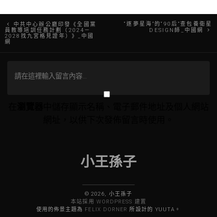
文
“逐夢星海”的“90后”查包養衛星
中共中心辦公廳印發《全國黨
員教導培訓任務計劃（2024－
DESIGN師_中國網
2028找九宮格見證年）》_中國
章
網
導
覽
在
瀏覽器
中儲存顯示名稱、電子郵件地址及個人網站
網址，以供下次發佈留言時使用。
小王孫子
© 2026, 小王孫子
本站採用 WORDPRESS 建置
使用的佈景主題為
FELIX DORNER
所設計的 YUUTA。