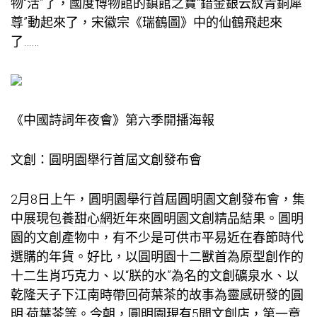
物“活”了，國度博物館的鎮館之寶“錯金銀云紋青銅犀
尊”動起來了，宋徽宗《瑞鶴圖》中的仙鶴飛起來
了……
《中國詩詞年夜會》第六季開播海報
文創：圓明園舉行首屆文創發布會
2月8日上午，圓明園舉行首屆圓明園文創發布會，集
中展現
包養甜心網
近年來圓明園文創精品結果。圓明
園的文創產物中，有不少是可供市平易近在春節時代
選購的年貨。好比，以圓明園十二獸首為原型創作的
十二生肖巧克力、以“朕的水”為名的文創礦泉水、以
乾隆天子下江南時帶回荷葉茶的故事為靈感研發的圓
明·荷葉茶等。今朝，圓明園現有5間文創店，第一章