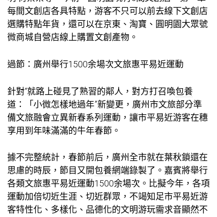
每間文創店各具特點，游客不只可以前去線下文創店
選購特點年貨，還可以在京東、淘寶、圓明園大眾號
微商城自營店線上購置文創產物。
過節：廣州舉行1500余場次文旅惠平易近運動
針對“就路上碰見了熟習的鄰人，對方打召喚
包養
道：「小微怎樣地過年”新變更，廣州市文旅部分準
備文旅融會立異新春系列運動，讓市平易近游客在穗
享用到年味滿滿的牛年春節。
據不完整統計，春節前后，廣州全市就在葉秋鎖還在
思慮的時辰，節目又開
包養網
端錄製了。嘉賓將舉行
各類文旅惠平易近運動1500余場次。比擬今年，各項
運動加倍切近生涯、切近群眾，不竭知足市平易近游
客特性化、多樣化、品德化的文明游玩需求音顯然不