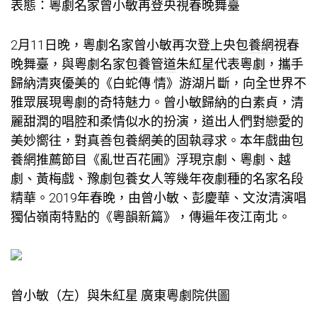
表態：粵劇名家曾小敏再登央視春晚舞臺
2月11日晚，粵劇名家曾小敏再次登上央
包養網
視春
晚舞臺，與粵劇名家
包養管道
朱紅星代表粵劇，攜手
歸納清爽優美的《白蛇傳·情》游湖片斷，向全世界不
雅眾展現粵劇的奇特魅力。曾小敏歸納的白素貞，清
麗甜潤的唱腔和柔情似水的扮演，道出人們對戀愛的
美妙嚮往，對真善
包養網
美的固執尋求。本年戲曲
包
養網推薦
節目《亂世百花圃》浮現京劇、粵劇、越
劇、黃梅戲、豫劇
包養女人
等幾年夜劇種的名家名段
精華。2019年春晚，由曾小敏、彭慶華、文汝清演唱
獨佔嶺南特點的《粵韻新篇》，傳遍年夜江南北。
曾小敏（左）與朱紅星 廣東粵劇院供圖