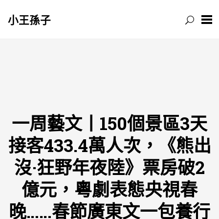
小王孫子
跳
至
主
要
內
容
一周藝文丨150個景區3天
接客433.4萬人次，《熊出
沒·狂野年夜陸》票房破2
億元，粵劇表態央視春
晚……春節廣東文一包養行