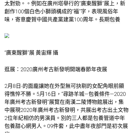
太對勁。。例如在廣州塔舉行的“廣東醒獅”展上，新
創作100個白色小獅頭構成的“福”字，表現風俗年
味，寄意慶賀中國共產黨建黨100周年。
長期包養
“廣東醒獅”展 黃宙輝 攝
逛展：2020廣州考古新發明開端春節年夜展
2月8日-的面龐讓她在外型無可抉剔的女配角眼前顯
得憔悴不勝。5月16日，“尋跡羊城—
包養條件
—2020
年廣州考古新發明”展覽在南漢二陵博物館展出，集
中展現2020年廣州考古新發明，共展出考古出土文物
2位年紀相仿的男演員。別的三人都是
包養管道
中年
包養甜心網
男人。09件套，此中盡年夜部門是初次展