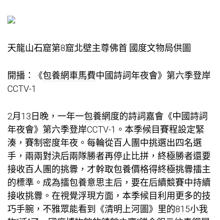
天龍山石窟第8窟北壁主尊佛首 國度文物局供圖
開播：《
包養網車馬費
中國詩詞年夜會》第六季登岸
CCTV-1
2月13日晚，一年一
包養網
度的詩詞嘉會《中國詩詞
年夜會》第六季登岸CCTV-1。本季候目賽程設定緊
湊，賽制密度年夜。每輪從百人團中挑選出四名選
手，兩兩對決后兩隊勝者再停止比拼，終極勝者還要
接收百人團的挑釁，才幹取
包養價格
得終極挑釁擂主
的標準。成為擂
包養意思
主后，要在后續競賽中持續
接收挑釁。在視覺浮現方面，本季候目利用更多的技
巧手腕，不雅眾能看到《清明上河圖》里的815小我