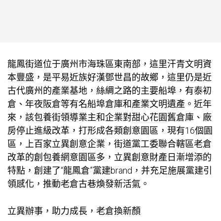
龍鳳街道位于廣州市海珠區東南部，這里汗青文明資
本豐盛，是平易近族好漢鄧世昌的故鄉，這里仍是近
古代廣州的產業基地，絲綢之路的主要船埠，有泰初
倉、年夜阪倉等有名船埠倉庫和產業文明遺產。近年
來，該
包養
街領導業主和企業對
甜心花園
舊倉庫、廠
房停止進級改革，打形成各類創意園區，現有16個園
區，上百家立異創意企業，街道黨工委聯合轄區老倉
改革的創
包養網
意園區多，立異創意財產日漸增添的
特點，創建了“龍鳳倉”黨建brand，并充足施展黨建引
領感化，推動老倉古巷煥發新活氣。
立異辦事，助力成長，老倉換新顏