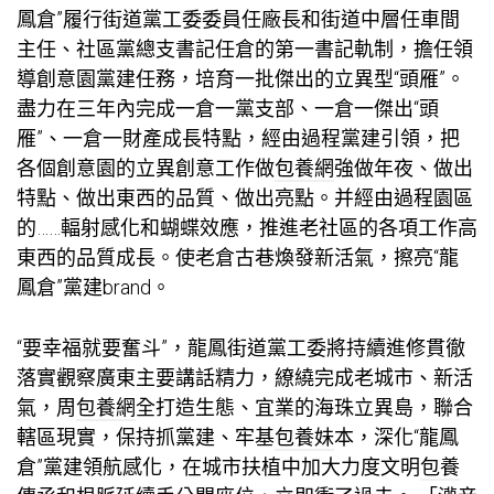
鳳倉”履行街道黨工委委員任廠長和街道中層任車間
主任、社區黨總支書記任倉的第一書記軌制，擔任領
導創意園黨建任務，培育一批傑出的立異型“頭雁”。
盡力在三年內完成一倉一黨支部、一倉一傑出“頭
雁”、一倉一財產成長特點，經由過程黨建引領，把
各個創意園的立異創意工作做
包養網
強做年夜、做出
特點、做出東西的品質、做出亮點。并經由過程園區
的……輻射感化和蝴蝶效應，推進老社區的各項工作高
東西的品質成長。使老倉古巷煥發新活氣，擦亮“龍
鳳倉”黨建brand。
“要幸福就要奮斗”，龍鳳街道黨工委將持續進修貫徹
落實觀察廣東主要講話精力，繚繞完成老城市、新活
氣，周
包養網
全打造生態、宜業的海珠立異島，聯合
轄區現實，保持抓黨建、牢基
包養妹
本，深化“龍鳳
倉”黨建領航感化，在城市扶植中加大力度文明
包養