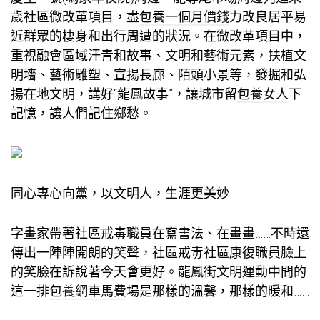
歲社區微改革項目，盡
包養一個月價錢
力改良居平易
近群眾的棲身和出行周遭的狀況。在微改革項目中，
重視融會區域汗青和故事、文明和藝術元素，扶植文
明墻、藝術雕塑、宣揚長廊、陌頭小景等，發掘和弘
揚在地文明，講好“龍鳳故事”，讓城市留
包養女人
下
記憶，讓人們記住鄉愁。
同心專心向黨，以文明人，生涯更美妙
字畫家帶著社區戒毒職員在寫書法、在畫畫……不時還
傳出一陣陣開朗的笑聲，社區戒毒社區康復職員臉上
的笑臉在訴說著今天會更好。龍鳳街文明運動中間的
這一排
包養網車馬費
場是那樣的溫馨，那樣的暖和……