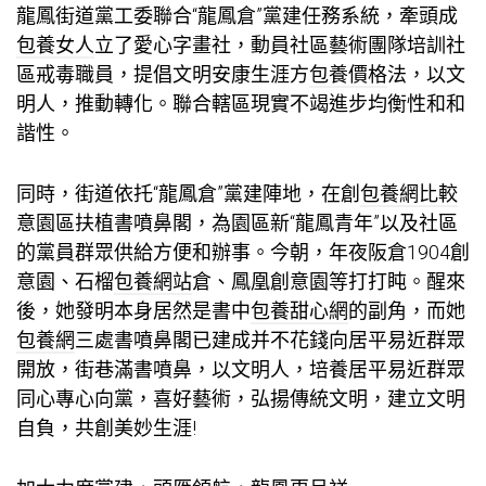
龍鳳街道黨工委聯合“龍鳳倉”黨建任務系統，牽頭成
包養女人
立了愛心字畫社，動員社區藝術團隊培訓社
區戒毒職員，提倡文明安康生涯方
包養價格
法，以文
明人，推動轉化。聯合轄區現實不竭進步均衡性和和
諧性。
同時，街道依托“龍鳳倉”黨建陣地，在創
包養網比較
意園區扶植書噴鼻閣，為園區新“龍鳳青年”以及社區
的黨員群眾供給方便和辦事。今朝，年夜阪倉1904創
意園、石榴
包養網站
倉、鳳凰創意園等打打盹。醒來
後，她發明本身居然是書中
包養甜心網
的副角，而她
包養網
三處書噴鼻閣已建成并不花錢向居平易近群眾
開放，街巷滿書噴鼻，以文明人，培養居平易近群眾
同心專心向黨，喜好藝術，弘揚傳統文明，建立文明
自負，共創美妙生涯!