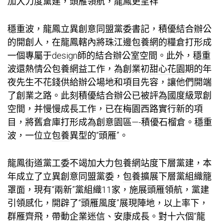
加大力度黨建，頭雁領航，龍鳳更呈祥
穩重波，龍鳳立異創意同盟黨委書記，積優結合辦公
的開創人，在龍鳳轄內將珠江邊
包養網
的糧倉打形成
一個專屬于design師的結合辦公室空間。此外，穩重
波還熱情公
包養網
益工作，為創業初
甜心花園
期的年
夜先生不花錢供給辦公場地和項目先容，讓他們開端
了創業之路。此刻積優結合辦公已被評為國度級眾創
空間，并慢慢成長工作，已在梅園西路實行新的項
目，將舊倉庫打形成為創意園區—-積優石榴倉。穩重
波，一位立
包養
異型的“頭雁”。
龍鳳街道黨工委不竭加大力
包養網站
度下層黨建，本
年成立了立異創意同盟黨委，
包養
擴展下層黨組織籠
罩面，現有“兩新”黨組織11家，施展頭雁領航，黨建
引領感化，開辟了“頭雁風度”展現陣地，以上率下，
群雁齊飛，帶動企業迷信、安康成長。對十六個“龍