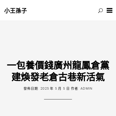
小王孫子
跳
至
主
要
內
容
一包養價錢廣州龍鳳倉黨
建煥發老倉古巷新活氣
發佈日期:
2025 年 5 月 5 日
作者:
ADMIN