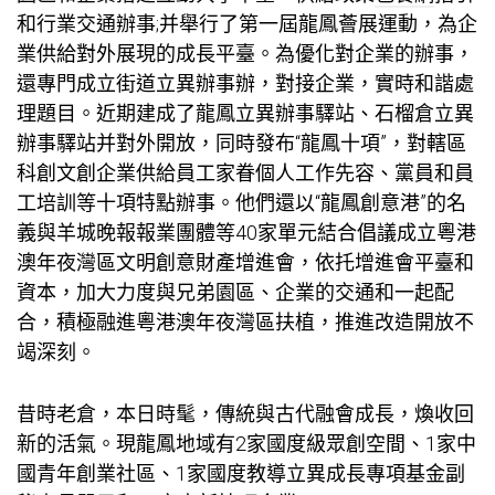
和行業交通辦事;并舉行了第一屆龍鳳薈展運動，為企
業供給對外展現的成長平臺。為優化對企業的辦事，
還專門成立街道立異辦事辦，對接企業，實時和諧處
理題目。近期建成了龍鳳立異辦事驛站、石榴倉立異
辦事驛站并對外開放，同時發布“龍鳳十項”，對轄區
科創文創企業供給員工家眷個人工作先容、黨員和員
工培訓等十項特點辦事。他們還以“龍鳳創意港”的名
義與羊城晚報報業團體等40家單元結合倡議成立粵港
澳年夜灣區文明創意財產增進會，依托增進會平臺和
資本，加大力度與兄弟園區、企業的交通和一起配
合，積極融進粵港澳年夜灣區扶植，推進改造開放不
竭深刻。
昔時老倉，本日時髦，傳統與古代融會成長，煥收回
新的活氣。現龍鳳地域有2家國度級眾創空間、1家中
國青年創業社區、1家國度教導立異成長專項基金副