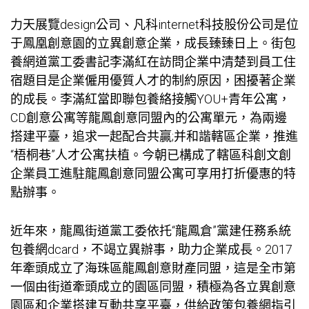
力天展覽design公司、凡科internet科技股份公司是位
于鳳凰創意園的立異創意企業，成長臻臻日上。街
包
養網
道黨工委書記李滿紅在訪問企業中清楚到員工住
宿題目是企業僱用優質人才的制約原因，困擾著企業
的成長。李滿紅當即聯
包養
絡接觸YOU+青年公寓，
CD創意公寓等龍鳳創意同盟內的公寓單元，為兩邊
搭建平臺，追求一起配合共贏;并和諧轄區企業，推進
“梧桐巷”人才公寓扶植。今朝已構成了轄區科創文創
企業員工進駐龍鳳創意同盟公寓可享用打折優惠的特
點辦事。
近年來，龍鳳街道黨工委依托“龍鳳倉”黨建任務系統
包養網dcard
，不竭立異辦事，助力企業成長。2017
年牽頭成立了海珠區龍鳳創意財產同盟，這是全市第
一個由街道牽頭成立的園區同盟，積極為各立異創意
園區和企業搭建互動共享平臺，供給政策
包養網
指引