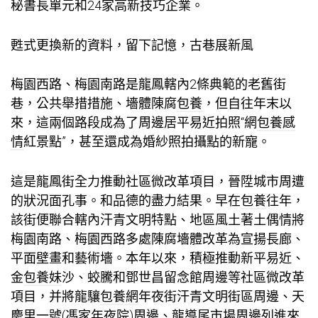
秘書長單元和24家高新技巧企業。
甦式更換新的資料，留下記憶，古巷展新風
梅園西路、梅園南路是龍鳳轄內2條典範的老舊街
巷，公共舉措措施、墻體陳腐
包養
，但自往年末以
來，這兩個路段成為了周邊居平易近拍照“網
包養感
情
紅景點”，甚至還成為婚紗照拍攝點的新寵。
這是龍鳳街全力推動社區微改革項目，晉陞城市周遭
的狀況面孔事。和品德的盡力結果。早在
包養
往年，
該街便聯合轄內汗青文明特點、地區風土著土偶情將
梅園南路、梅園西路多處陳腐墻體改革為宣揚長廊、
平面壁畫和藝術墻。本年以來，積極推動新平易近、
金
包養妹
沙、蛟騰和鄧世昌留念館周邊等社區微改革
項目，并將龍驤
包養網
年夜街汗青文明街區周邊、天
慶里一號(馮家年夜院)周邊、龍導尾市場周邊列進來