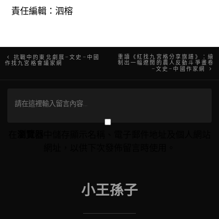
責任編輯：泗榕
文
重讀《紅找九宮格分享旗譜》：繪
抗戰中的東北劇展–文史–中國
制出一幅遼闊的農人反動斗爭畫卷
作找九宮格會議家網
–文史–中國作家網
章
導
覽
在
瀏覽器
中儲存顯示名稱、電子郵件地址及個人網站
網址，以供下次發佈留言時使用。
小王孫子