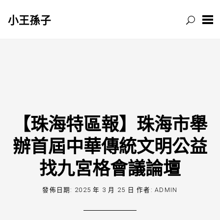
小王孫子
跳
至
主
要
內
容
【珠海特區報】珠海市舉
辦首屆中華傳統文明公益
找九宮格會議論壇
發佈日期:
2025 年 3 月 25 日
作者:
ADMIN