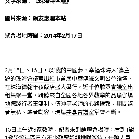
文字來源：《珠海特區報》
圖片來源：網友惠賜本站
聚會場地
時間：2014年2月17日
2月15日、16日，以“我的中國夢，幸福珠海人”為主
題的珠海
會議室出租
市首屆中華傳統文明公益論壇，
在珠海德翰年夜飯店盛大舉行，近千位聽眾
會議室出
租
集聚一堂，聆聽來自全國各地各界
教學
的品
瑜伽場
地
德踐行者王雙利、傅沖等老師的心路匯報。期間講
者無私、聽者動容，現場
共享會議室
掌聲不斷。
15日上午近8
家教
時，記者來到論壇會場時，看到
1對
1教學
等待區已有不少聽眾靜靜排隊等待，任務人員