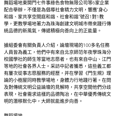
舞蹈場地
東開門七件事綠色食物無限公司等6家企業
配合舉辦，不僅是為倡導社會精力文明，響應“身心
和諧、家
共享空間
庭和諧、社會和諧”號召
1對1教
學
，更
教學場地
著力為珠海創建文明城市帶來踐行傳
統品德的新風氣，傳遞積極向善向上的正能量。
據組委會有關負責人介紹，論壇現場的100多名任務
人員皆為義工，他們中有來自北京師范年夜學珠海分
校國學社的師生等當地志愿者，也有來自中山、江門
等地的社會各界人士。采訪中記者獲悉，這些義工都
有屢次從事志愿服務的經歷，并在學習《門生規》理
論的
小樹屋
同時
教學場地
，身體力行地踐行著。在問
及對傳統文明公益論壇的見解時，
共享空間
他們分歧
表現，社會需求這樣的品德陶冶，在中華優秀傳統文
明的潛移默化中，大師就能進步向善。
舞蹈場地