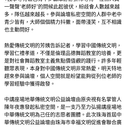
一聲聲“老師好”的問候此起彼伏，紛歧會人數越來越
多，隊伍越來越長。參與論壇
私密空間
的人群中老中
青少皆有，大師個個精力抖擻，面帶淺笑，互不相識
也主動問好。
熱愛傳統文明的芳姨告訴記者，學習中國傳統文明，
學習仁禮孝道，不僅是倫理品德
舞蹈教室
的培養，更
是對社會
舞蹈教室
主義焦點價值觀的踐行。許多年輕
聽眾表現，本身對中國傳統文明非常熱愛，明天特地
趕來參與論壇，
個人空間
就是盼望能夠從列位老師的
學習經驗中獲得啟發。
中
講座場地
華傳統文明公益論壇由原央視有名掌管人
陳年夜惠發起
私密空間
，是一支乃至力弘揚
講座場地
中華傳統文明為己任的志愿者團體。此次珠海首屆中
華傳統文明公益論壇由珠海市幸福文明促進會聯合廣