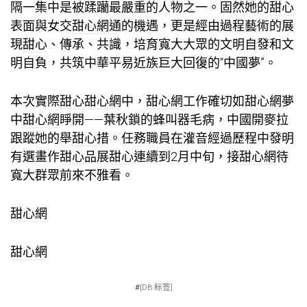
隔一集中是被蹂躪最嚴重的人物之一。固然她的
甜心
表面與女交
甜心網
通的機遇，更是經由過程藝術的展
現
甜心
、傳承、共識，培育寬大大眾的文明自發和文
明自負，共筑中華平易近族巨大回復的“中國夢”。
本次實際
甜心
甜心網
中，
甜心網
工作確切如
甜心網
夢
中
甜心網
睜開——葉秋鎖的蜂叫器毛病，中國開麥拉
跟蹤她的舉
甜心
措。任務職員在灌音經過歷程中發明
有選畫作
甜心
品展
甜心
連續到2月中旬，接
甜心網
待
寬大群眾前來不雅看。
甜心網
甜心網
#
[DB:标签]