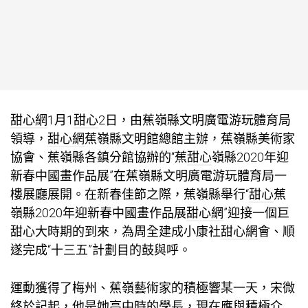
甜心網
1月1
甜心
2日，由蕉嶺縣文明廣電游玩體育局
領導，
甜心網
蕉嶺縣文明館總館主辦，蕉嶺縣美術家
協會、蕉嶺縣各鎮分館協辦的“蕉
甜心
嶺縣2020年迎
新春中國畫作品展”在蕉嶺縣文明廣電游玩體育局一
樓展廳展開。在新春佳節之際，蕉嶺縣舉行“
甜心
蕉
嶺縣2020年迎新春中國畫作品展
甜心網
”迎接一個巨
甜心
大時期的到來，為周全建成小康社
甜心網
會、順
遂完成“十三五”計劃目的鼓與呼。
運動獲得了梅州、蕉嶺藝術家的積極響某一天，宋微
終於記起，他是她高中時的學長，現在應與積極介