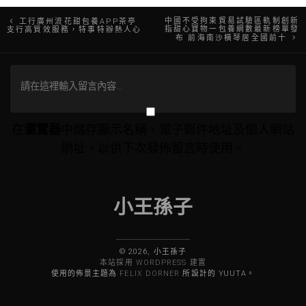
文
中國不受拘束貿易試驗區軌制創新
工行廣州流花甜包養APP茶亭
指甜心寶物一包養網數最新榜單發
支行高質效服務，特事特辦熱人心
布 前海南沙橫琴居全國前十
章
導
覽
在
瀏覽器
中儲存顯示名稱、電子郵件地址及個人網站
網址，以供下次發佈留言時使用。
小王孫子
© 2026, 小王孫子
本站採用 WORDPRESS 建置
使用的佈景主題為
FELIX DORNER
所設計的 YUUTA。