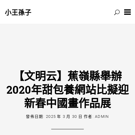
小王孫子
跳
至
主
要
內
容
【文明云】蕉嶺縣舉辦
2020年甜包養網站比擬迎
新春中國畫作品展
發佈日期:
2025 年 3 月 30 日
作者:
ADMIN