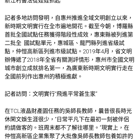
新江村書法從娃娃抓起
記者多地訪問發明，自惠州推進全域文明創立以來，
新時期文明實行在全市遍地開花。截至今朝，博羅縣
首批全國試點任務獲得階段性成效，惠東縣被列進第
二批全 國試點單元，惠城區、龍門縣列進省級試
點，仲愷高新區列進市級試點。2019年4月，省文明
辦傳遞了2018年全省有關測評情形，惠州市全國文明
城市創立成就排名第一，為廣東新時期文明實行走在
全國前列作出惠州的積極進獻。
記者訪問：文明實行“飛進平常蒼生家”
在TCL液晶財產園任務的吳師長教師，曩昔很長時光
休閑文娛生涯很少，“日常平凡下在最初一刻被伴侶
約請做客的。班周末都不了解往哪里。”現實上，在
仲愷高新區企業集聚了大批像吳師長教師
包養
如許的