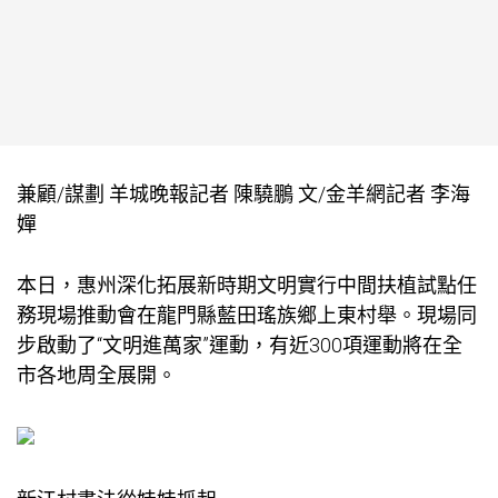
兼顧/謀劃 羊城晚報記者 陳驍鵬 文/金羊網記者 李海
嬋
本日，惠州深化拓展新時期文明實行中間扶植試點任
務現場推動會在龍門縣藍田瑤族鄉上東村舉。現場同
步啟動了“文明進萬家”運動，有近300項運動將在全
市各地周全展開。