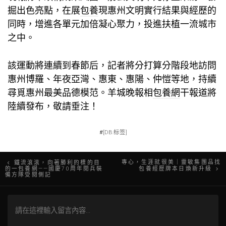
掘出色亮點，在展
包養
現惠州文明實行結果與經歷的
同時，增進各單元加倍凝心聚力，投進扶植一流城市
之中。
該運動將連續到春節后，記者將分打算分階段地訪問
惠州博羅、年夜亞灣、惠東、惠陽、仲愷等地，持續
尋覓惠州最美品德模范。羊城晚報相
包養網
干報道將
陸續發布，敬請垂注！
#
[DB:标签]
文
專心，生涯就很美｜靈敏集團品找
鐵流滾滾，向著勝利的標的目
的一包養網——國慶70周年閱兵裝
包養經歷牌本日煥新升級
備方隊受閱側記
章
導