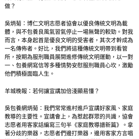
做？
吳炳菊：博仁文明志愿者協會以優良傳統文明為載
體，與不
包養
良風氣習氣停止一場無聲的較勁。對我
而言，本身起首是優良文明的受害者，其次才幹成為
一名傳佈者。好比，我們將這種傳統文明帶到看管
所，按期為服刑職員展開進修傳統文明運動，以一對
一、
包養網
寫信等多種情勢安慰服刑職員心坎，激勵
他們積極面臨人生。
羊城晚報：若何讓宣講加倍淺顯易懂？
吳
包養網
炳菊：我們常常進村進戶宣講好家風、家庭
教導的主要性。宣講會上，為惹起群眾的共識，協會
志愿者用客家話編寫三句半《家庭教導譜新篇》。拿
著分歧的樂器，志愿者們邊打樂器，邊用客家方言唱