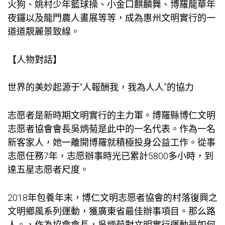
火狗、姚村少年籃球操、小金口麒麟舞、博羅龍華年
夜鑼以及龍門農人畫展等等，成為惠州文明實行的一
道道靚麗景致線。
【人物對話】
世界的美妙起源于“人報酬我，我為人人”的協力
志愿者是新時期文明實行的主力軍。博羅縣博仁文明
志愿者協會會長吳炳菊是此中的一名代表。作為一名
新客家人，她一離開博羅就積極投身公益工作。從事
志愿任務7年，志愿辦事時光已累計5800多小時，到
達五星志愿者尺度。
2018年
包養
年末，博仁文明志愿者協會的村落復興之
文明鄉風系列運動，獲廣東省最佳辦事項目。那么路
人。，作為協會會長，吳炳菊對文明實行運動是如何