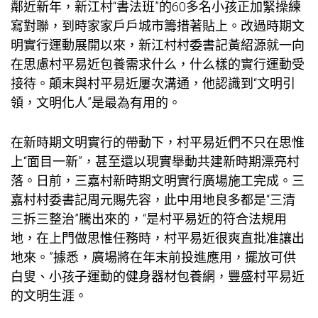
鄰近新年，新江村“書法班”的60多名小孩正加緊操練
寫對聯，到時家家戶戶城市籌措著貼上。改過時期文
明實行運動展開以來，新江村村委書記黃紹源就一向
在思慮村平易近
包養
需求什么，什么樣的實行運動受
接待。顛末與村平易近屢次溝通，他認識到“文明引
領，文明化人”是最為有用的。
在新時期文明實行的帶動下，村平易近們不只在思惟
上“面目一新”，甚至還以現實舉動共建新時期漂亮村
落。日前，三嘉村新時期文明實行廣場施工完成。三
嘉村村委書記周元賜先容，此中用地良多都是“三清
三拆三整治”騰出來的，“是村平易近的符合法規用
地，在上門做思惟任務時，村平易近很爽直批准讓出
地來。”據悉，廣場將在年末前投進應用，擺放可供
白叟、小孩子運動的健身器材
包養網
，豐盛村平易近
的文明生涯。