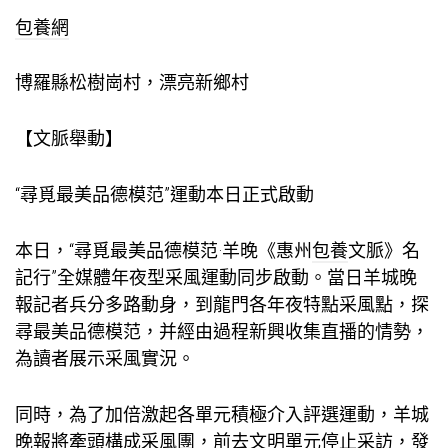
包養網
博羅縣松樹崗村，漂亮新鄉村
【文脈舉動】
“尋覓最美品德模范”運動本日正式啟動
本日，“尋覓最美品德模范·羊晚《惠州
包養
文脈》名
記行”全媒體年夜型采風運動同步啟動。當日羊城晚
報記者兵分多路動身，到龍門各年夜特點采風點，探
尋最美品德模范，并經由過程新興收集直播的情勢，
為讀者展示采風實況。
同時，為了加倍激起各單元積極介入評選運動，羊城
晚報將牽頭構成采風團，前去文明單元停止采訪，發