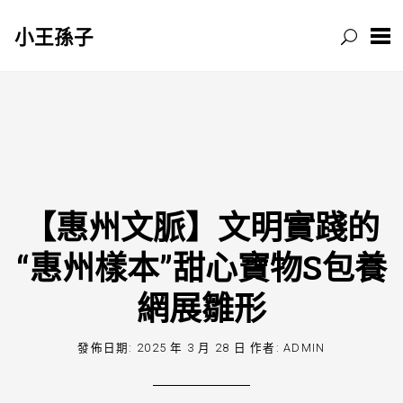
小王孫子
跳
至
主
要
內
容
【惠州文脈】文明實踐的
“惠州樣本”甜心寶物S包養
網展雛形
發佈日期:
2025 年 3 月 28 日
作者:
ADMIN