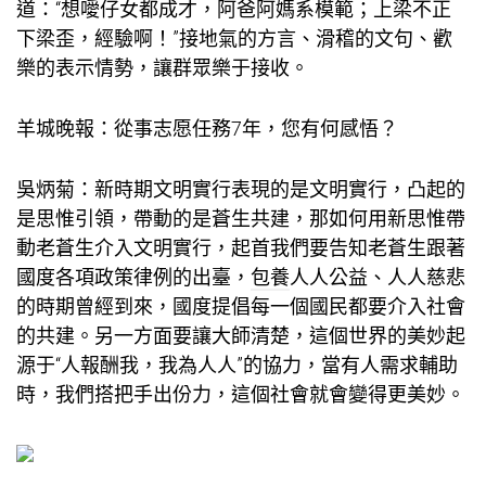
道：“想噯仔女都成才，阿爸阿媽系模範；上梁不正
下梁歪，經驗啊！”接地氣的方言、滑稽的文句、歡
樂的表示情勢，讓群眾樂于接收。
羊城晚報：從事志愿任務7年，您有何感悟？
吳炳菊：新時期文明實行表現的是文明實行，凸起的
是思惟引領，帶動的是蒼生共建，那如何用新思惟帶
動老蒼生介入文明實行，起首我們要告知老蒼生跟著
國度各項政策律例的出臺，
包養
人人公益、人人慈悲
的時期曾經到來，國度提倡每一個國民都要介入社會
的共建。另一方面要讓大師清楚，這個世界的美妙起
源于“人報酬我，我為人人”的協力，當有人需求輔助
時，我們搭把手出份力，這個社會就會變得更美妙。