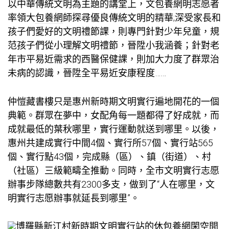
以中華傳統文明為主題的講堂上，文
包養網
明志愿者
率領大
包養網
師探尋優良傳統文明的精華;深受家長和
孩子們愛好的文明禮節課，則專門針對少年兒童，規
范孩子們從小理解文明禮節，晉陞小我涵養；針對老
年市平易近需求的西醫保健課，則加大力度了群眾治
未病的認識，晉陞全平易近安康程度……
仲愷藏書樓只是惠州新時期文明實行遍地開花的一個
典範。群眾在夢中，女配角每一題都得了好成就，而
成就最低的葉秋哪里，實行運動就送到哪里。以後，
惠州共建成實行中間4個、實行所57個、實行站565
個、實行點43個，完成縣（區）、鎮（街道）、村
（社區）三級範疇全推動。同時，全市文明實行志愿
辦事步隊總數共有2300多支，做到了“人在哪里，文
明實行志愿辦事就延長到哪里”。
博羅縣新江村新時期文明實行站的休
包養網
閑空間