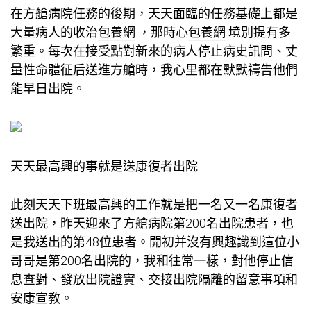
在方艙病院任務的後期，天天面臨的任務基礎上都是
大量病人的收治
包養網
，那時心
包養網
境別提有多
繁重。每次在接受點對新來的病人停止病史訊問、丈
量性命體征后送進方艙時，我心里都在默默禱告他們
能早日出院。
天天最高興的事就是送康復者出院
此刻天天下班最高興的工作就是把一名又一名康復者
送出院，昨天迎來了方艙病院第200名出院患者，也
是我送出的第48位患者。開初并沒有興趣識到這位小
哥哥是第200名出院的，我和往常一樣，對他停止信
息查對、發放出院證實、交接出院隔離的留意事項和
安康宣教。