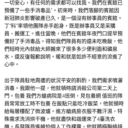
一切安心，有任何的需求都可以找我。我們在賓館已
預備了一些手消毒品”。初來時，我們落腳的賓館因
新冠肺炎影響破產已久，是一個沒有辦事員的賓館。
丁“科”率領他團隊赤手起身，既是辦事員又是采購
員、搬運工。進住當晚，他們在賓館年夜門口提早預
備好了手消毒品。得知我們隊員有的還未吃晚飯，他
們短時光內就給大師搬來了很多多少便利面和礦泉
水，還反復報歉說明。暖和就是如許不經意的流進了
心中。
出于隊員駐地周遭的狀況平安的斟酌，我們需求噴灑
消毒。我跟他一提，他就頓時請消殺公司第二天上
門。
包養
我們方艙病院是4班倒，見
包養網
值班的隊
員常常放工時不
包養
在飯點只能吃冷飯菜，他就頓時
給每層樓配了微波爐。進方艙病房衣服不難汗濕，特
殊需求洗消烘干機，他就盡快和諧運來了4臺洗衣
機。長發隊員進艙怕個人工作裸露，他就積極聯絡接