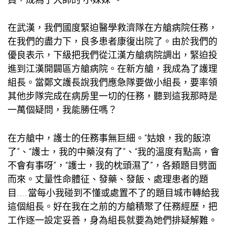
在武漢，我們國度緊迫醫學救濟隊在方艙病院任務，
在我們的盡力下，良多患者康復出院了。由於我們的
優良表示，下級把我們從江漢方艙病院調出，緊迫投
進到江漢開闢區方艙病院。在新方艙，我成為了護理
組長。當鄭文護長說我們應急隊要做小組長，要率領
其他步隊完成在病房里一切的任務，聽到這我那時是
一萬個疑問，我能勝任嗎？
在方艙中，護士的任務事無巨細。“姑娘，我的飯涼
了”、“護士，我的中藥沒有了”、“我的溫度有點高，會
不會有事呀”，“護士，我的枕頭濕了”，各類題目劈面
而來。丈量性命體征、發藥、發飯、處理患者的題
目……當每小我碰到不懂或處置不了的題目城市轉給我
這個組長。好在我在之前的方艙積聚了任務經歷，把
工作逐一設定妥善，身為組長就要為她們排疑解難。