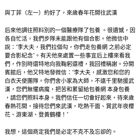
與丁菲（左一）約好了，來歲春年花開往武漢
后來他調往照料別的一個醫療隊了
包養
。很遺憾，因
各自忙活，我們步隊未能跟他有個合影。他微信中
說：“李大夫，我們拉個勾，你們走
包養網
之前必定
要合影紀念”。有天他來處置一些事宜后上樓來看我
們，作別時還特地向我鞠躬還禮，我回禮稱謝。分開
賓館后，他又特地發微信：“李大夫，感激您和您的
白衣天使團隊。你們舍小家為大師，不遠千里馳援武
漢，您們無懼病魔，把苦和累留給
包養網
本身
包養
，請您們照料本身。我們信任一切會好起來，待來歲
春熱花開，接待您們來武漢，吃熱干面、賞武年夜櫻
花、游東湖、登黃鶴樓！”
我想，這個商定我們是必定不克不及忘卻的。