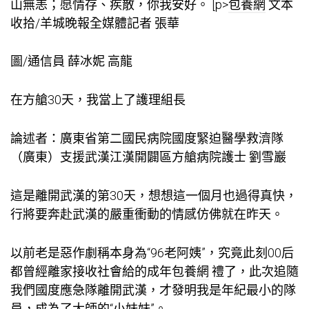
山無恙；愿情存、疾散，你我安好。 [p>
包養網
文本
收拾/羊城晚報全媒體記者 張華
圖/通信員 薛冰妮 高龍
在方艙30天，我當上了護理組長
論述者：廣東省第二國民病院國度緊迫醫學救濟隊
（廣東）支援武漢江漢開闢區方艙病院護士 劉雪巖
這是離開武漢的第30天，想想這一個月也過得真快，
行將要奔赴武漢的嚴重衝動的情感仿佛就在昨天。
以前老是惡作劇稱本身為“96老阿姨”，究竟此刻00后
都曾經離家接收社會給的成年
包養網
禮了，此次追隨
我們國度應急隊離開武漢，才發明我是年紀最小的隊
員，成為了大師的“小妹妹”。