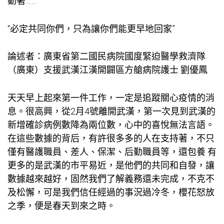
動著……
“必定共同你們，只為讓你們能更早地回家”
論述者：廣東省第二國民病院國度緊迫醫學救濟隊
（廣東）支援武漢江漢開闢區方艙病院護士 劉優鳳
天天早上起來第一件工作，一定是追蹤關心疫情的消
息。很高興，從2月4號離開武漢，第一次見到武漢的
新增確診病例數降為兩位數，心中的喜悅無法言語。
在這些數據的背后，有許很多多的人在支持著，不只
僅有醫護職員、差人、保潔、后勤職員等，還
包養
有
更多的是武漢的市平易近，是他們的共同和自發，讓
數據越來越好，固然我們了解義務還未完成，不克不
及松懈，可是我們信任經過的事況過冷冬，櫻花怒放
之季，便是春天到來之時。