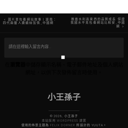
文
推進水利高東西的品質成長 保證
圖片查包養網站故事丨湖南：
我國水平覓包養網站比較安_中國
四代曲藝人賡續絲弦情_中國網
網
章
導
覽
在
瀏覽器
中儲存顯示名稱、電子郵件地址及個人網站
網址，以供下次發佈留言時使用。
小王孫子
© 2026, 小王孫子
本站採用 WORDPRESS 建置
使用的佈景主題為
FELIX DORNER
所設計的 YUUTA。