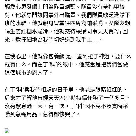
觸愛心思發師上門為隊員剃頭。隊員沒有帶指甲鉸
剪，他就專門讓同事外出購置。我們隊員缺乏進艙下
班的水鞋，他就親身冒雪往四周商舖采購。女隊友想
喝生姜紅糖水驅冷，他就交待采購同事天天買2斤回
來，還仔細地為我們切好送到我手上……。
在我心里，他就像
包養網
是一盞阿拉丁神燈，要什么
就有什么。而在丁“科”的眼中，他應當是把我們當做
這個城市的恩人了。
在丁“科”與我們相處的日子里，他老是眼睛紅紅的，
后來才了解他曾經天天20小時持續任務了一個多月，
沒有歇息過一天。有一次，丁“科”因不克不及實時采
購到急需用品，急得都快哭了。