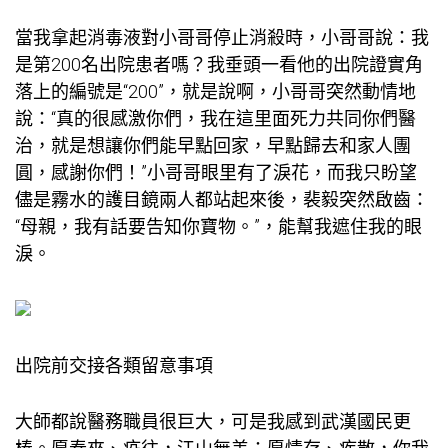
當我拿起消毒液對小哥哥停止消殺時，小哥哥說：我
是第200名出院患者嗎？我垂頭一看他的出院證實角
落上的編號是“200”，就是說啊，小哥哥突然動情地
說：“真的很感激你們，我在這里面死力共同你們醫
治，就是想讓你們能早點回家，早點歸去和家人團
圓，感謝你們！”小哥哥眼里有了淚花，而我只盼望
儘是霧水的護目鏡兩人都站起來後，裴毅突然啟齒：
“母親，我有話要告知你寶物。”，能幫我遮住我的眼
淚。
出院前交接各類留意事項
大師都說醫務職員很巨大，可是我感到武漢國民更