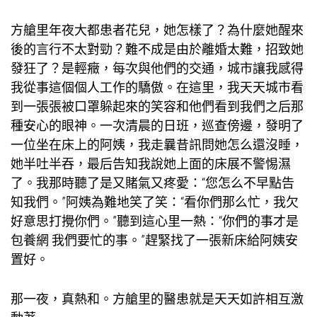
方艙里年夜大都患者花兒，她怎樣了？為什麼她醒來
後的言行不太對勁？難不成是由於離婚太難，招致她
發狂了？是輕癥，每次與他們的交通，城市讓我感得
我從事這個個人工作的驕傲。在這里，我天天城市看
到一張張被口罩躲起來的笑容和他們看到我們之后那
種安心的眼神。一次清晨的日班，巡查傍邊，發明了
一位坐在床上的阿姨，我走曩昔訊問她怎么還沒睡，
她半吐半吞，最后告知我說她上面的床展不警惕濕
了。我那時聽了是又賭氣又疼愛：“您怎么不早點告
知我們。”阿姨為難地笑了笑：“看你們那么忙，我欠
好意思打攪你們。”聽到這心里一熱：“你們的事才是
包養網
我們要忙的事。”趕緊找了一張新床給阿姨安
置好。
那一夜，真熱和。方艙里的醫患就是天天如許相互激