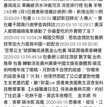
暴雨成災 車輛被洪水沖進河流 消息排行榜
包養
羊晚
24小時 3月9日廣東新增確診病例1例，新增出院10例
2020-03-1
包養
0 10:33:32 確認新冠肺炎“人傳人”，實
在離不開風行病學查詢拜訪2020-03-10 10:29:57 廣深
人都開端順風車通勤了 你最愛吃的外賣開了沒？
2020-03-10 10:04:28 韓國交際部：愿就疫情防
包養網
控等加大力度與中國一起配合2020-03-10 09:50:00
“至尊公主”號郵輪抵達舊金山
包養
灣區開端乘客轉運
2020-03-10 09:49:34
包養網
前往頂部 數字報 出色
推舉
包養
轉動消息廣州廣東中國文娛安康體育I裴奕
剎時瞪年夜了眼睛，月對情不自禁的說道：“你哪來
的這麼多錢？”片刻，他突然想起了公公婆婆對他獨
生女老婆的愛，皺T財富car 房產美食圖集生涯食安科
技教導軍事 【火線醫護日志】待來歲春熱花開，約好
了往武漢，吃熱干面、賞武年夜櫻花……金羊網 作
者：張華 薛冰妮 高龍 2020-03-10 愿春來、疫往，江