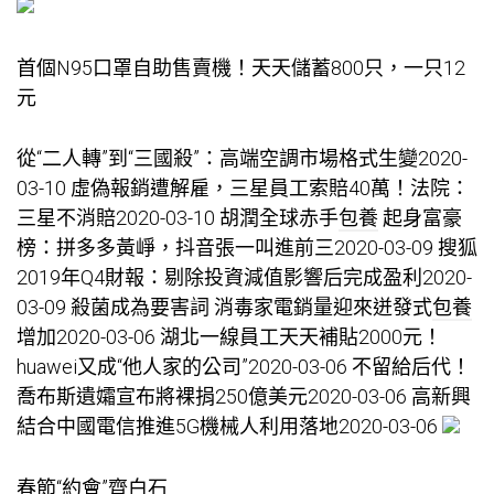
首個N95口罩自助售賣機！天天儲蓄800只，一只12
元
從“二人轉”到“三國殺”：高端空調市場格式生變2020-
03-10 虛偽報銷遭解雇，三星員工索賠40萬！法院：
三星不消賠2020-03-10 胡潤全球赤手
包養
起身富豪
榜：拼多多黃崢，抖音張一叫進前三2020-03-09 搜狐
2019年Q4財報：剔除投資減值影響后完成盈利2020-
03-09 殺菌成為要害詞 消毒家電銷量迎來迸發式
包養
增加2020-03-06 湖北一線員工天天補貼2000元！
huawei又成“他人家的公司”2020-03-06 不留給后代！
喬布斯遺孀宣布將裸捐250億美元2020-03-06 高新興
結合中國電信推進5G機械人利用落地2020-03-06
春節“約會”齊白石