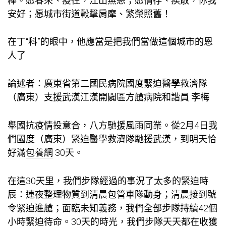
棒。愿春來、疫往，江山無恙；愿情存、疾散，你我
安好；愿城市街道轂擊肩摩、繁榮照舊！
在丁“科”的眼中，他應當是把我們當做這個城市的恩
人了
論述者：廣東省第二國民病院國度緊迫醫學救濟隊
（廣東）支援武漢江漢開闢區方艙病院和諧員 李梅
舉國抗疫情投意合，八方馳援風雨同業。從2月4日我
們國度（廣東）緊迫醫學救濟隊馳援武漢，到明天恰
好滿
包養網
30天。
在這30天里，我們步隊經過的事況了太多的緊迫時
辰：連夜整理物質到清晨包管車隊動身；清晨接到號
令緊迫進艙；面臨未知義務，我們全部步隊持續42個
小時緊迫待命。30天的時光，我們步隊天天都在收獲