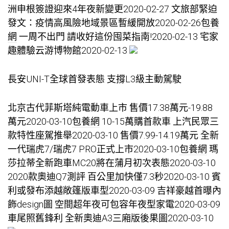
洲申根簽證迎來4年夜新變更2020-02-27 文旅部緊迫
發文：疫情高風險地域景區暫緩開放2020-02-26
包養
網
一周不出門 請收好這份囤菜指南!2020-02-13 宅家
趣體驗云游博物館2020-02-13
​長安UNI-T全球首發表態 支撐L3級主動駕駛
北京古代菲斯塔純電動車上市 售價17.38萬元-19.88
萬元2020-03-10
包養網
​10-15萬購首款車 上汽民眾三
款特性座駕推舉2020-03-10 ​售價7.99-14.19萬元 全新
一代瑞虎7/瑞虎7 PRO正式上市2020-03-10
包養網
瑪
莎拉蒂全新跑車MC20將在蒲月初次表態2020-03-10
2020款奧迪Q7測評 百公里加快僅7.3秒2020-03-10 賓
利或發布添越敞篷版車型2020-03-09 吉祥豪越首曝內
飾design圖 空間超年夜可包容年夜型家電2020-03-09
車尾照舊鋒利 全新奧迪A3三廂版後果圖2020-03-10