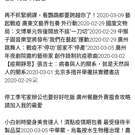
再不抓緊網課，看鸚鵡都要跨越你了！2020-03-09 藝
起戰疫 廣東文藝界
包養
外行動2020-02-29 國度文物
局：文博單元恢復開放不搞“一刀切”2020-02-29 中猴
子園音樂堂將發布“我們在藝起”運動2020-02-29 廣州
跳舞人：戰疫不“停功”居家不“停產”2020-03-05 廣州
年夜劇院邀約藝術家 創作錄制抗疫歌曲2020-03-02
【疫期靜思】張吉士：病毒與人的關系，就是天然與
人的關系2020-03-01 北京多措并舉攙扶實體書店
2020-02-29
停工季宅家辦公也要好好吃飯 廣州餐廳外賣揾食攻略
請加入我的最愛
小白剎時變身美食達人！清點疫情期
包養
最受接待半
製品菜2020-03-05 中華鱉、烏龜按水生物種治理！農