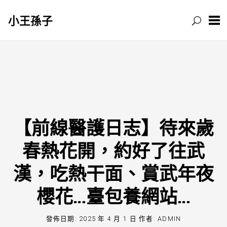
小王孫子
跳
至
主
要
內
容
【前線醫護日志】待來歲
春熱花開，約好了往武
漢，吃熱干面、賞武年夜
櫻花…臺包養網站…
發佈日期:
2025 年 4 月 1 日
作者:
ADMIN