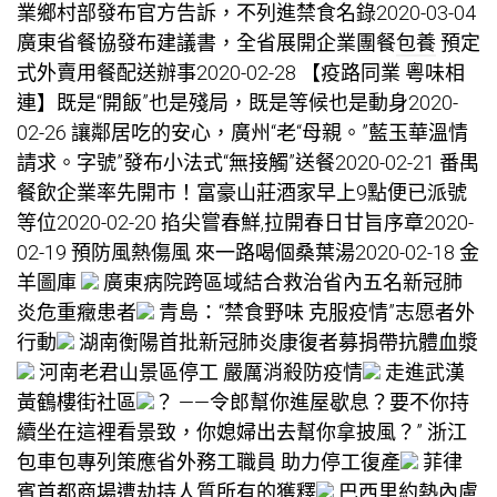
業鄉村部發布官方告訴，不列進禁食名錄2020-03-04
廣東省餐協發布建議書，全省展開企業團餐
包養
預定
式外賣用餐配送辦事2020-02-28 【疫路同業 粵味相
連】既是“開飯”也是殘局，既是等候也是動身2020-
02-26 讓鄰居吃的安心，廣州“老“母親。”藍玉華溫情
請求。字號”發布小法式“無接觸”送餐2020-02-21 番禺
餐飲企業率先開市！富豪山莊酒家早上9點便已派號
等位2020-02-20 掐尖嘗春鮮,拉開春日甘旨序章2020-
02-19 預防風熱傷風 來一路喝個桑葉湯2020-02-18 金
羊圖庫
廣東病院跨區域結合救治省內五名新冠肺
炎危重癥患者
青島：“禁食野味 克服疫情”志愿者外
行動
湖南衡陽首批新冠肺炎康復者募捐帶抗體血漿
河南老君山景區停工 嚴厲消殺防疫情
走進武漢
黃鶴樓街社區
？ ——令郎幫你進屋歇息？要不你持
續坐在這裡看景致，你媳婦出去幫你拿披風？” 浙江
包車包專列策應省外務工職員 助力停工復產
菲律
賓首都商場遭劫持人質所有的獲釋
巴西里約熱內盧