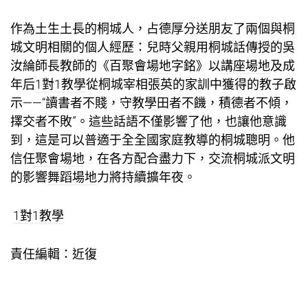
作為土生土長的桐城人，占德厚分送朋友了兩個與桐
城文明相關的個人經歷：兒時父親用桐城話傳授的吳
汝綸師長教師的《百
聚會場地
字銘》以
講座場地
及成
年后
1對1教學
從桐城宰相張英的家訓中獲得的教子啟
示——“讀書者不賤，守
教學
田者不饑，積德者不傾，
擇交者不敗”。這些話語不僅影響了他，也讓他意識
到，這是可以普適于全全國家庭教導的桐城聰明。他
信任
聚會場地
，在各方配合盡力下，
交流
桐城派文明
的影響
舞蹈場地
力將持續擴年夜。
1對1教學
責任編輯：近復