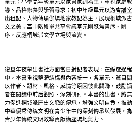
單元：小學高年級單元以家書家訓為主，重視家庭教
導、品格修養與學習尋求；初中年級單元以游
會議室
出租
記、人物傳
瑜伽場地
家教
記為主，展現桐城派古
文之美；高中階段單
共享會議室
元則聚焦書序、贈
序，反應桐城派文學立場與流變。
復旦年夜學出書社方面當日對記者表現，在編選過程
中，本書重視整體結構與內容統一，各單元、篇目間
以作者、題材、風格、感情等原因彼此關聯，鼓勵讀
者在閱讀中前后觀照、深刻研討。本書的出書，將無
力促進桐城派歷史文脈的傳承，增強文明自負，推動
中華優秀傳統文明在青少年中的深刻傳承與發展，為
青少年傳統文明教導貢獻
講座場地
氣力。