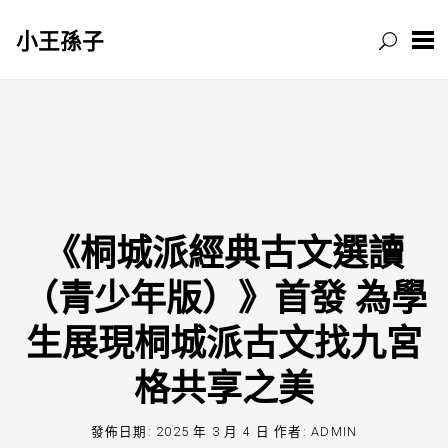
小王孫子
跳
至
主
要
內
容
《桐城派經典古文選讀
（青少年版）》首發 為學
生展現桐城派古文找九宮
格共享之美
發佈日期:
2025 年 3 月 4 日
作者:
ADMIN