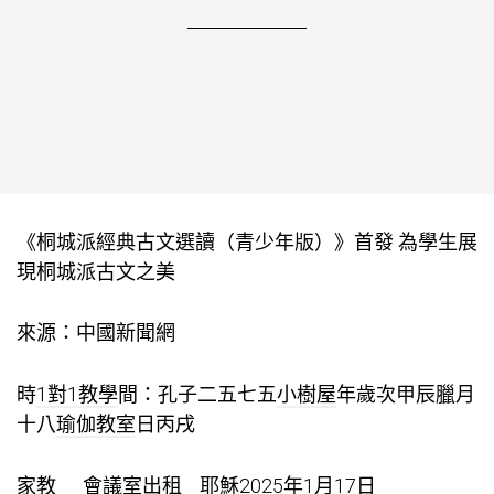
《桐城派經典古文選讀（青少年版）》首發 為學生展
現桐城派古文之美
來源：中國新聞網
時
1對1教學
間：孔子二五七五
小樹屋
年歲次甲辰臘月
十八
瑜伽教室
日丙戌
家教
會議室出租
耶穌2025年1月17日