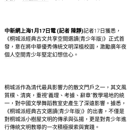
中新網上海1月17日電 (記者 陳靜)
記者17日獲悉，
《桐城派經典古文
共享空間
選讀(青少年版)》正式首
發，意在將中華優秀傳統文明深植校園，激勵廣年夜
個人空間
青少年堅定幻想信心。
桐城派作為清代最具影響力的散文門戶之一，其文風
質樸、清爽，重視“義理、考據、辭章”
教學場地
的統
一，對中國文學
舞蹈教室
史產生了深遠影響。據悉，
《桐城派經典古文選讀(青少年版)》的出書，不僅是
對桐城派
小樹屋
文明的傳承與弘揚，更是對青少年進
行傳統文明教導的一次積極摸索與實踐。