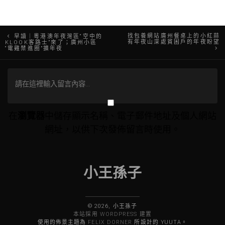
文
找包養網站廣州餐桌上的小紅蒜
早讀｜粵港澳年夜灣區“空中的
有年夜山深處貧困戶的年夜盼望
KLOOK客路士”來了；廣州小區
“電雞禁進圈”擴年夜
章
導
覽
在
瀏覽器
中儲存顯示名稱、電子郵件地址及個人網站
網址，以供下次發佈留言時使用。
小王孫子
© 2026, 小王孫子
本站採用 WORDPRESS 建置
使用的佈景主題為
FELIX DORNER
所設計的 YUUTA。