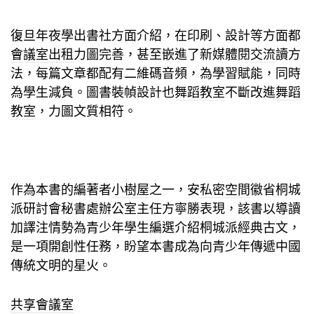
復旦年夜學出書社方面介紹，在印刷、設計等方面都
會議室出租
力圖完善，甚至嵌進了新媒體閱
交流
讀方
法，每篇文章都配有二維碼音頻，為學習賦能，同時
為學生減負。圖書裝幀設計也
舞蹈教室
不斷改進
舞蹈
教室
，力圖文質相符。
作為本書的編著者
小樹屋
之一，安
私密空間
徽省桐城
派研討會秘書處辦公室主任方寧勝表現，該書以導讀
加譯注情勢為青少年學生編選介紹桐城派經典古文，
是一項開創性任務，盼望本書成為向青少年傳遞中國
傳統文明的星火。
共享會議室