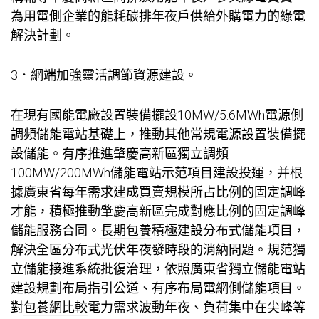
為用電側企業的能耗碳排年夜戶供給外購電力的綠電
解決計劃。
3．網端加強靈活調節資源建設。
在現有國能電廠設置裝備擺設10MW/5.6MWh電源側
調頻儲能電站基礎上，推動其他常規電源設置裝備擺
設儲能。有序推進肇慶高新區獨立調頻
100MW/200MWh儲能電站示范項目建設投運，并根
據廣東省每年需求建成買賣規模所占比例的固定調峰
才能，積極推動肇慶高新區完成對應比例的固定調峰
儲能服務合同。
長期包養
積極建設分布式儲能項目，
解決全區分布式光伏年夜發時段的消納問題。規范獨
立儲能接進系統批復治理，依照廣東省獨立儲能電站
建設規劃布局指引公道、有序布局電網側儲能項目。
對
包養網比較
電力需求波動年夜、負荷集中在尖峰等