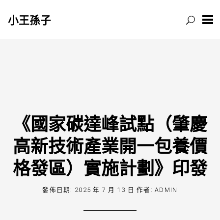
小王孫子
跳
至
主
要
內
容
《國家碳達峰試點（肇慶
高新技術產業開一包養價
格發區）實施計劃》印發
發佈日期:
2025 年 7 月 13 日
作者:
ADMIN