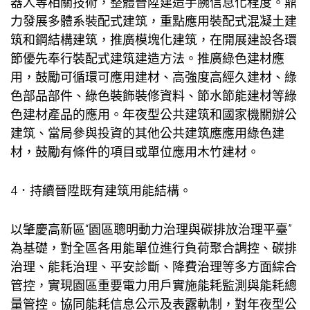
器人等相關技術，整體晉陞建造手腕信息化程度。鼎
力發展多體系裝配式建筑，重點應用裝配式混凝土建
筑和鋼結構建筑，推廣模塊化建筑，在開展建設各環
節優先奉行裝配式建筑建造方法。推廣綠色建材應
用，鼓勵可循環可應用建材、高強度高經久建材、綠
色部品部件、綠色裝飾裝修資料、節水節能建材等綠
色建材產品的應用。年夜型公共建筑和國家機關辦公
建筑、當局參與投資的其他公共建筑應應用綠色建
材，鼓勵有條件的項目或單位應用木竹建材。
4．持續晉陞既有建筑用能結構。
以肇慶高新區“園區聰明動力治理與碳排放治理平臺”
為基礎，對全區各用能單位進行負荷聚合調控、碳排
治理、能耗治理、平安診斷、降費治理等多方面綜合
管控，實現園區重要電力用戶實施能耗監測與能耗總
量管控。協同能耗信息公示及表露軌制，對年夜型公