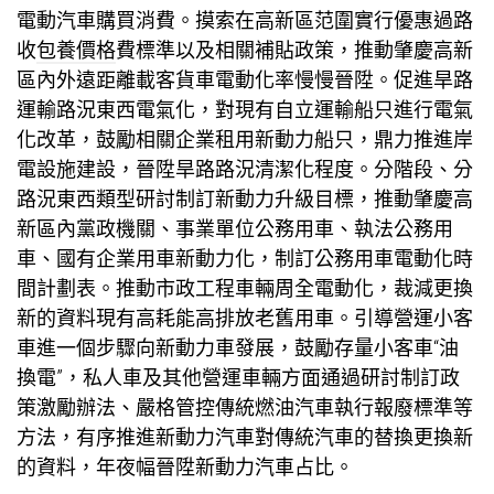
電動汽車購買消費。摸索在高新區范圍實行優惠過路
收
包養價格
費標準以及相關補貼政策，推動肇慶高新
區內外遠距離載客貨車電動化率慢慢晉陞。促進旱路
運輸路況東西電氣化，對現有自立運輸船只進行電氣
化改革，鼓勵相關企業租用新動力船只，鼎力推進岸
電設施建設，晉陞旱路路況清潔化程度。分階段、分
路況東西類型研討制訂新動力升級目標，推動肇慶高
新區內黨政機關、事業單位公務用車、執法公務用
車、國有企業用車新動力化，制訂公務用車電動化時
間計劃表。推動市政工程車輛周全電動化，裁減更換
新的資料現有高耗能高排放老舊用車。引導營運小客
車進一個步驟向新動力車發展，鼓勵存量小客車“油
換電”，私人車及其他營運車輛方面通過研討制訂政
策激勵辦法、嚴格管控傳統燃油汽車執行報廢標準等
方法，有序推進新動力汽車對傳統汽車的替換更換新
的資料，年夜幅晉陞新動力汽車占比。