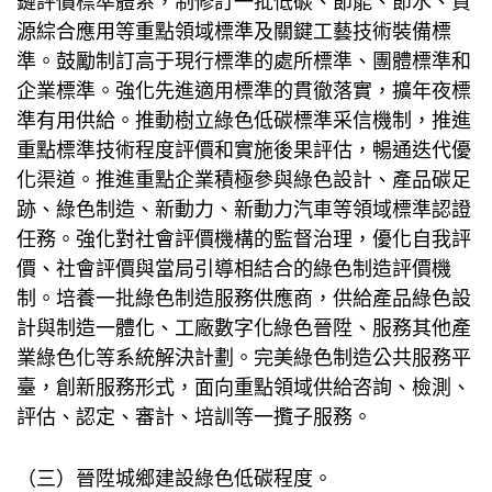
鏈評價標準體系，制修訂一批低碳、節能、節水、資
源綜合應用等重點領域標準及關鍵工藝技術裝備標
準。鼓勵制訂高于現行標準的處所標準、團體標準和
企業標準。強化先進適用標準的貫徹落實，擴年夜標
準有用供給。推動樹立綠色低碳標準采信機制，推進
重點標準技術程度評價和實施後果評估，暢通迭代優
化渠道。推進重點企業積極參與綠色設計、產品碳足
跡、綠色制造、新動力、新動力汽車等領域標準認證
任務。強化對社會評價機構的監督治理，優化自我評
價、社會評價與當局引導相結合的綠色制造評價機
制。培養一批綠色制造服務供應商，供給產品綠色設
計與制造一體化、工廠數字化綠色晉陞、服務其他產
業綠色化等系統解決計劃。完美綠色制造公共服務平
臺，創新服務形式，面向重點領域供給咨詢、檢測、
評估、認定、審計、培訓等一攬子服務。
（三）晉陞城鄉建設綠色低碳程度。