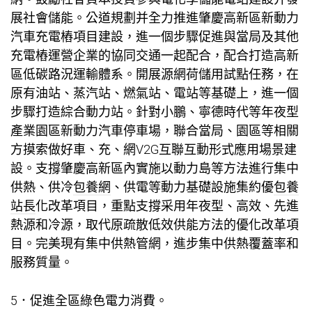
展社會儲能。公道規劃并全力推進肇慶高新區新動力
汽車充電樁項目建設，進一個步驟促進與當局及其他
充電樁運營企業的協同交通一起配合，配合打造高新
區低碳路況運輸體系。開展源網荷儲用試點任務，在
原有油站、蒸汽站、燃氣站、電站等基礎上，進一個
步驟打造綜合動力站。針對小鵬、寧德時代等年夜型
產業園區新動力汽車停車場，聯合當局、園區等相關
方摸索做好車、充、網V2G互聯互動形式應用場景建
設。支撐肇慶高新區內實施以動力島等方法進行集中
供熱、供冷
包養網
、供電等動力基礎設施集約優
包養
站長
化改革項目，重點支撐采用年夜型、高效、先進
熱源和冷源，取代原疏散低效供能方法的優化改革項
目。完美現有集中供熱管網，進步集中供熱覆蓋率和
服務質量。
5．促進全區綠色電力消費。