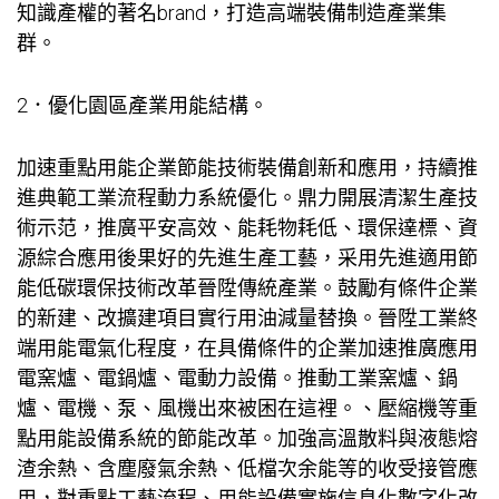
知識產權的著名brand，打造高端裝備制造產業集
群。
2．優化園區產業用能結構。
加速重點用能企業節能技術裝備創新和應用，持續推
進典範工業流程動力系統優化。鼎力開展清潔生產技
術示范，推廣平安高效、能耗物耗低、環保達標、資
源綜合應用後果好的先進生產工藝，采用先進適用節
能低碳環保技術改革晉陞傳統產業。鼓勵有條件企業
的新建、改擴建項目實行用油減量替換。晉陞工業終
端用能電氣化程度，在具備條件的企業加速推廣應用
電窯爐、電鍋爐、電動力設備。推動工業窯爐、鍋
爐、電機、泵、風機出來被困在這裡。、壓縮機等重
點用能設備系統的節能改革。加強高溫散料與液態熔
渣余熱、含塵廢氣余熱、低檔次余能等的收受接管應
用，對重點工藝流程、用能設備實施信息化數字化改