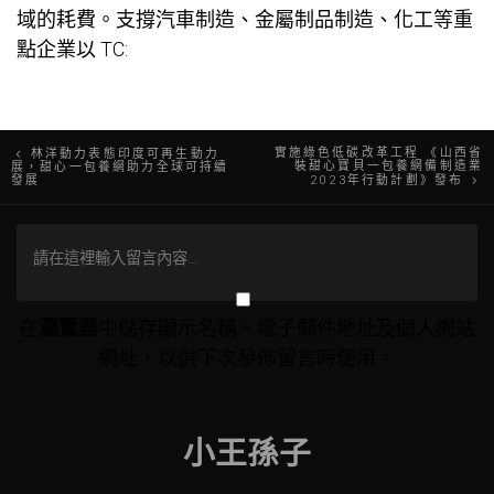
域的耗費。支撐汽車制造、金屬制品制造、化工等重
點企業以 TC:
文
實施綠色低碳改革工程 《山西省
林洋動力表態印度可再生動力
裝甜心寶貝一包養網備制造業
展，甜心一包養網助力全球可持續
發展
2023年行動計劃》發布
章
導
覽
在
瀏覽器
中儲存顯示名稱、電子郵件地址及個人網站
網址，以供下次發佈留言時使用。
小王孫子