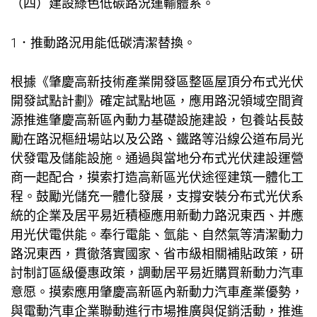
（四）建設綠色低碳路況運輸體系。
1．推動路況用能低碳清潔替換。
根據《肇慶高新技術產業開發區整區屋頂分布式光伏
開發試點計劃》確定試點地區，應用路況領域空間資
源推進肇慶高新區內動力基礎設施建設，
包養站長
鼓
勵在路況樞紐場站以及公路、鐵路等沿線公道布局光
伏發電及儲能設施。通過與當地分布式光伏建設運營
商一起配合，摸索打造高新區光伏途徑建筑一體化工
程。鼓勵光儲充一體化發展，支撐安裝分布式光伏系
統的企業及居平易近積極應用新動力路況東西、并應
用光伏電供能。奉行電能、氫能、自然氣等清潔動力
路況東西，貫徹落實國家、省市級相關補貼政策，研
討制訂區級優惠政策，調動居平易近購買新動力汽車
意愿。摸索應用肇慶高新區內新動力汽車產業優勢，
與電動汽車企業聯動進行市場推廣與促銷活動，推進