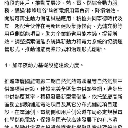
時段的用戶，推動開展冷、熱、電、儲綜合動力服
務，通過“移峰填谷”均衡電網用電負荷，降損增效。
開展可再生動力儲能試點應用，積極共同寧德時代及
其一起配合伙伴在高新區建設集源儲荷、光儲充檢等
用戶側儲能項目，助力企業節省用能本錢，提質增
效。調整摸索儲能系統與新動力和電力系統的協調運
營形式，推動儲能商業形式和治理形式創新。
4．加年夜動力基礎設施建設力度。
推進肇慶國能電廠二期自然氣熱電聯產等自然氣集中
供熱項目建設，建設完美全區集中供熱管網，進步集
中供熱覆蓋率。積極發展新型電儲能，依托肇慶高新
區獨立調頻儲能電站項目及其它分布式儲能項目建
設，在電源側、電網側和用戶側公道布局必定規模電
化學儲能電站，保證全區光伏高速發展下的有序消
納。鼓勵社會資本投資參與電化學儲能電站建設并發