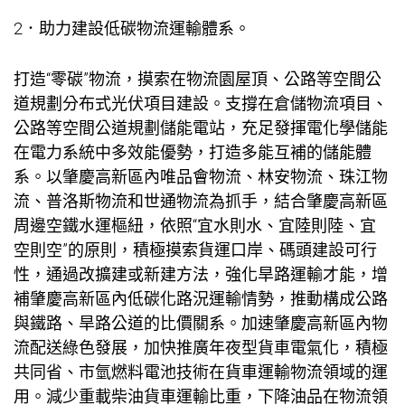
2．助力建設低碳物流運輸體系。
打造“零碳”物流，摸索在物流園屋頂、公路等空間公
道規劃分布式光伏項目建設。支撐在倉儲物流項目、
公路等空間公道規劃儲能電站，充足發揮電化學儲能
在電力系統中多效能優勢，打造多能互補的儲能體
系。以肇慶高新區內唯品會物流、林安物流、珠江物
流、普洛斯物流和世通物流為抓手，結合肇慶高新區
周邊空鐵水運樞紐，依照“宜水則水、宜陸則陸、宜
空則空”的原則，積極摸索貨運口岸、碼頭建設可行
性，通過改擴建或新建方法，強化旱路運輸才能，增
補肇慶高新區內低碳化路況運輸情勢，推動構成公路
與鐵路、旱路公道的比價關系。加速肇慶高新區內物
流配送綠色發展，加快推廣年夜型貨車電氣化，積極
共同省、市氫燃料電池技術在貨車運輸物流領域的運
用。減少重載柴油貨車運輸比重，下降油品在物流領