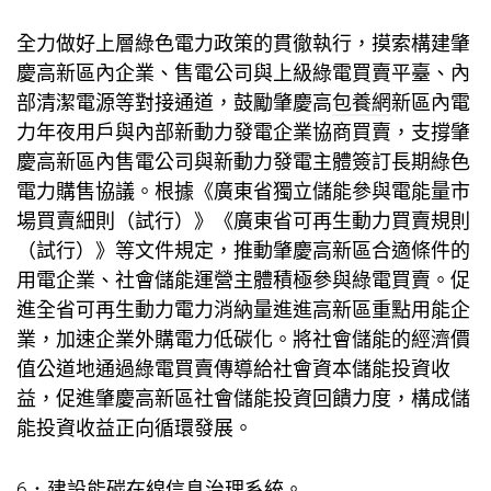
全力做好上層綠色電力政策的貫徹執行，摸索構建肇
慶高新區內企業、售電公司與上級綠電買賣平臺、內
部清潔電源等對接通道，鼓勵肇慶高
包養網
新區內電
力年夜用戶與內部新動力發電企業協商買賣，支撐肇
慶高新區內售電公司與新動力發電主體簽訂長期綠色
電力購售協議。根據《廣東省獨立儲能參與電能量市
場買賣細則（試行）》《廣東省可再生動力買賣規則
（試行）》等文件規定，推動肇慶高新區合適條件的
用電企業、社會儲能運營主體積極參與綠電買賣。促
進全省可再生動力電力消納量進進高新區重點用能企
業，加速企業外購電力低碳化。將社會儲能的經濟價
值公道地通過綠電買賣傳導給社會資本儲能投資收
益，促進肇慶高新區社會儲能投資回饋力度，構成儲
能投資收益正向循環發展。
6．建設能碳在線信息治理系統。