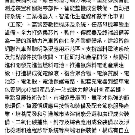
智能裝備制造、綠色制造等細分領域，重點發展智能
測控裝置和關鍵零部件、智能整機成套裝備、自動把
持系統、工業機器人、智能化生產線和數字化車間
（工廠）、高緊密數控機床及系統、任務母機等嚴重
設備。全力打造集芯片、軟件、傳感器及終端設備等
為一體的新動力汽車智能化全產業鏈體系，建設智能
網聯汽車與聰明路況應用示范區。支撐燃料電池系統
及焦點部件技術攻關、工程研討和產品開發，鼓勵引
進和開發先進氫燃料電池，推進氫燃料電池產業建
設，打造構成從電解液、復合聚合物、電解質膜、電
池芯、電池殼、電池保護電路、配套充電器到整車電
包養網ppt
池組產品的一站式動力解決計劃產業鏈。
重點發展技術先進、市場遠景廣闊、競爭才能強的節
能環保、資源循環應用技術和裝備及配套節能服務產
業，培養開發和引進城市渣滓智能分選和處理成套裝
備、二氧化碳捕集、封存及綜合應用成套裝備以及淨
化檢測和遠程診斷系統等高端環保裝備，構成有自立