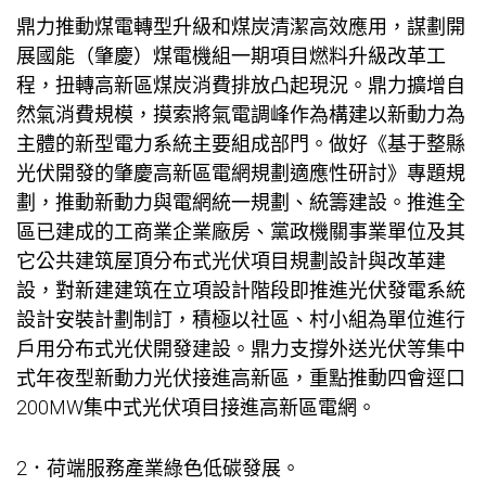
鼎力推動煤電轉型升級和煤炭清潔高效應用，謀劃開
展國能（肇慶）煤電機組一期項目燃料升級改革工
程，扭轉高新區煤炭消費排放凸起現況。鼎力擴增自
然氣消費規模，摸索將氣電調峰作為構建以新動力為
主體的新型電力系統主要組成部門。做好《基于整縣
光伏開發的肇慶高新區電網規劃適應性研討》專題規
劃，推動新動力與電網統一規劃、統籌建設。推進全
區已建成的工商業企業廠房、黨政機關事業單位及其
它公共建筑屋頂分布式光伏項目規劃設計與改革建
設，對新建建筑在立項設計階段即推進光伏發電系統
設計安裝計劃制訂，積極以社區、村小組為單位進行
戶用分布式光伏開發建設。鼎力支撐外送光伏等集中
式年夜型新動力光伏接進高新區，重點推動四會逕口
200MW集中式光伏項目接進高新區電網。
2．荷端服務產業綠色低碳發展。