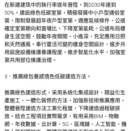
在新建建筑中的執行率逐年晉陞，到2030年達到
50%。建設綠色低碳室第，積極發展中小戶型通俗室
第，限制發展超年夜戶型室第。適應氣候條件，公道
確定室第朝向和窗墻比，下降室第能耗。公道布局棲
身生涯空間，鼓勵年夜開間、小進深，充足應用日照
和天然通風。奉行靈活可變的棲身空間設計，進步共
用設施設備維護養護程度，進步智能化水平，加強室
第共用部位維護治理。
3．推廣綠
包養感情
色低碳建造方法。
推廣綠色建造形式，采用系統化集成設計、精益化生
產施工、一體化裝修的方法，加強新技術推廣應用，
整體晉陞建造方法工業化程度，下降建造過程碳排
放。結合工程項目實際需求，有用采用BIM、物聯
網、年夜數據、云計算、5G、區塊鏈、人工智能、機