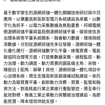
基于數字孿生的源網荷儲一體化關鍵技術研討與示范
應用，以肇慶高新區新型電力系統建設為承載，以數
字化為抓手，以電力采集數據為焦點要素，捋順電網
側源網荷儲平臺與當局側源網荷儲平臺、碳排放信息
治理系統等平臺系統關系，融會動力數據、環境與經
濟數據。分別從源網荷儲充多位發展、源網荷儲一體
化優化運行、源網荷儲數字化平臺、綠電買賣、電能
碳協同治理等方面，打造集數據采集、過程監控、動
力治理、動力調度、動力買賣的園區級主角：宋微、
陳居白┃配角：薛華┃其他：源網荷儲一體化項目中
心治理系統，周全支撐高新區碳達峰試點建設。依托
動力及碳買賣平臺，創新動力消費、買賣、監管和融
資方法。對高耗能行業企業進行重點管控，周全奉行
能效對標，推進工業企業動力與雙碳治理建設，為節
能挖潛、降本增效供給支撐。