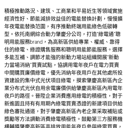
積極推動路況、建筑、工商業和平易近生等領域實施
經濟性好、節能減排效益佳的電能替換計劃，慢慢擴
年夜電能替換范圍，有序推動終端用能綠色低碳轉
型。依托南網綜合動力肇慶分公司，打造“綠電通”聰
明用能服務brand，為高新區供給專業、權威、靠得
住的綠電、綠證購售服務和聰明用能節能服務。選擇
多能互補、調節才能強的新動力場站組織開展“新動
力當場消納”買賣試點，協調用電年夜戶在電力買賣
中間購買廉價綠電，優先消納年夜用戶在其他處所投
資建設的集中式光伏項目綠電，摸索肇慶高新區內企
業分布式光伏自用余電廉價供給肇慶高新區內用電年
夜戶的路徑。晉陞企業消費應用綠電的積極性，對于
新進園且持有有用期內綠電買賣憑證的新建項目供給
綠色審批通道，對于肇慶高新區內老企業采取補貼或
獎勵等方法調動消費綠電積極性。鼓勵第三方服務機
構輔導肇慶高新區高排放用能年夜戶參與綠電買賣，