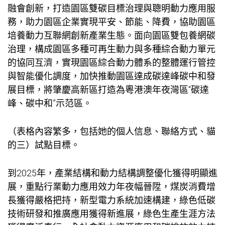
融會創新，打造園區雙碳目標治理與聰明動力應用服
務，助力園區企業實現平安、節能、降費，協助園區
培養動力互聯網創新產業生態。面向園區雙
包養網
碳
治理，構成園區多種可再生動力與多種綜合動力單元
的協同互濟，實現園區綜合動力體系的整體運行管控
與智能優化調度，加快推動園區達成碳達峰碳中和發
展目標，將肇慶高新區打造為粵港澳年夜灣區“碳達
峰、碳中和”示范區。
（表格內容繁多，包括她的個人信息、聯絡方式、貓
的三）試點目標。
到2025年，產業結構和動力結構調整優化獲得明顯進
展，重點行業動力應用效力年夜幅晉陞，煤炭消費增
長獲得嚴格把持，新型電力系統加速構建，綠色低碳
技術研發和推廣應用獲得新進展，綠色生產生涯方法