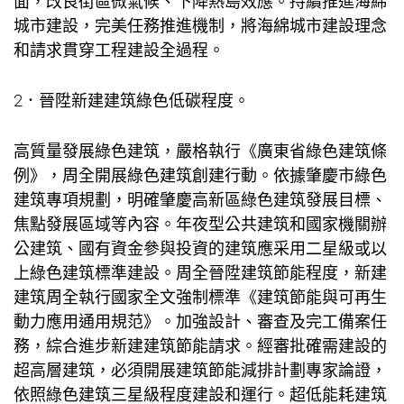
面，改良街區微氣候、下降熱島效應。持續推進海綿
城市建設，完美任務推進機制，將海綿城市建設理念
和請求貫穿工程建設全過程。
2．晉陞新建建筑綠色低碳程度。
高質量發展綠色建筑，嚴格執行《廣東省綠色建筑條
例》，周全開展綠色建筑創建行動。依據肇慶市綠色
建筑專項規劃，明確肇慶高新區綠色建筑發展目標、
焦點發展區域等內容。年夜型公共建筑和國家機關辦
公建筑、國有資金參與投資的建筑應采用二星級或以
上綠色建筑標準建設。周全晉陞建筑節能程度，新建
建筑周全執行國家全文強制標準《建筑節能與可再生
動力應用通用規范》。加強設計、審查及完工備案任
務，綜合進步新建建筑節能請求。經審批確需建設的
超高層建筑，必須開展建筑節能減排計劃專家論證，
依照綠色建筑三星級程度建設和運行。超低能耗建筑