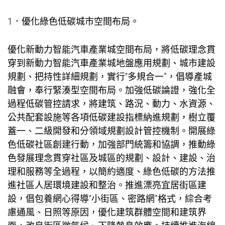
1．優化綠色低碳城市空間布局。
優化新動力智能汽車產業城空間布局，將低碳理念貫
穿到新動力智能汽車產業城地盤應用規劃、城市建設
規劃、把持性詳細規劃，實行“多規合一”，倡導產城
融會，奉行緊湊型空間布局。加強低碳論證，強化全
過程低碳管控請求，將建筑、路況、動力、水資源、
公共配套設施等各項低碳建設指標納進規劃，樹立覆
蓋一、二級開發和分領域規劃設計管控機制。開展綠
色低碳社區創建行動，加強部門統籌和協調，推動綠
色發展理念貫穿社區及城區的規劃、設計、建設、治
理和服務等全過程，以簡約適度、綠色低碳的方法推
進社區人居環境建設和整治。推進漂亮宜居街區建
設，倡
包養網心得
導“小街區、密路網”格式，綜合考
慮通風、日照等原因，優化建筑群體空間和建筑界