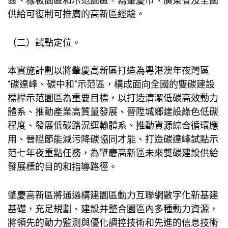
區、樣板園區和示范園區，為肇慶市、廣東省及全國
供給可復制可推廣的高新區經驗。
（二）試點定位。
本實施計劃以將肇慶高新區打造為粵港澳年夜灣區
“碳達峰、碳中和”示范區，構成面向全國的雙碳建設
標桿示范園區為重要目標，以打造清潔低碳高效動力
體系、推動產業高質量發展、晉陞城鄉建設綠色低碳
程度、發展低碳路況運輸體系、推動資源綜合循環應
用、晉陞節能減污降碳協同才能、打造碳達峰試點示
范七年夜重點任務，為肇慶高新區未來雙碳建設供給
發展標的目的和指導路徑。
肇慶高新區將通過構建園區動力互聯網數字化新基建
基礎，充足規劃、建設并整合園區內多種動力資源，
將領先的動力監測與優化調控技術和先進的信息技術