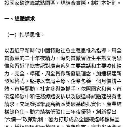
設國家碳達峰試點園區，現結合實際，制訂本計劃。
一、總體請求
（一）指導思惟。
以習近平新時代中國特點社會主義思惟為指導，周全
貫徹黨的二十年夜精力，深刻貫徹習近生平態文明思
惟和習近平總書記對廣東系列主要講話和主要唆使精
力，完全、準確、周全貫徹新發展理念，加速構建新
發展格式，堅持以當局主導、企業
包養一個月價錢
主
體、市場驅動、社會參與為抓手，依照國家和省、市
碳達峰碳中和任務總體安排以及碳達峰試點建設有關
請求，充足發揮肇慶高新區雙碳基礎扎實化、產業結
構綠色化、動力結構低碳化三年夜優勢，創新提出
“六個一”政策軌制，著力打形成為全國碳達峰標桿園