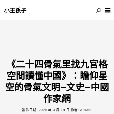
小王孫子
跳
至
主
要
內
容
《二十四骨氣里找九宮格
空間讀懂中國》：瞻仰星
空的骨氣文明–文史–中國
作家網
發佈日期:
2025 年 3 月 18 日
作者:
ADMIN