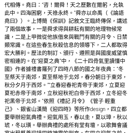
代相傳。堯曰：“咨！爾舜！天之歷數在爾躬，允執
此中。四海困窮，天祿永終。”舜亦以命禹（《論語·
堯曰》）。上博簡《保訓》記敘文王臨終傳保，講述
了兩個故事，一是舜求得與耕耘有關的地理物候常
識，二是上甲微從他族借來與戰鬥有關的月令、日禁
類常識。在這些春生秋殺信息的領導下，二人都取得
宏大勝利。歷法的制訂、頒行、遵照是與國度威望慎
密相連的。在“迎夏之典”中，《二十四骨氣里讀懂中
國》作者據禮書羅列了四時八節的國之年夜典：“冬
至祭天于南郊，夏至祭地于北郊，春分朝日于東郊，
秋分夕月于西郊。”“立春迎春祀青帝于東郊，立夏迎
夏祀赤帝于南郊，立秋迎秋祀白帝于西郊，立冬迎冬
祀黑帝于北郊。”依照《禮記·月令》《管子·輕重
己》、銀雀山漢簡《迎四時》等所作design，四立都
要舉辦迎氣典禮。迎氣用玉，春以圭，夏以璋，秋以
琥，冬以璜。舉辦典禮的處所有堂有壇，以歌舞
會議