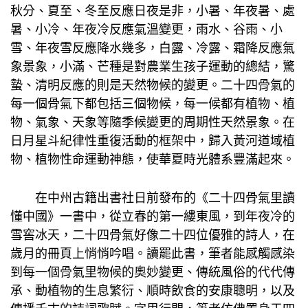
秋分、夏至、冬至反應日夜是非，小暑、年夜暑、處
暑、小冷、年夜冷反應氣溫變更，雨水、谷雨、小
雪、年夜雪反應降水幾多，白露、冷露、霜降反應氣
象景象，小滿、芒種是對農業生孩子運動的總結，驚
蟄、清明反應的則是天然物候的變更。二十四骨氣的
每一個骨氣下都包括三個物候，每一候都有植物、植
物、氣象、天象等隨季候變更的周期性天然景象。在
日月星斗紀律性重復活動的框架中，歸入黃河道域植
物、植物性命運動神態，使華夏時光體系豐滿起來。
在中州古籍出書社日前發布的《二十四骨氣里讀
懂中國》一書中，從立春的第一縷東風，到年夜冷的
雪窖冰天，二十四骨氣好像二十四位優雅的詩人，在
歲月的冊頁上悄悄吟唱。讀罷此書，筆者能感觸感染
到每一個骨氣里物候的奧妙變更、傳統風俗的代代傳
承、動植物的生息繁衍、順時飲食的安康聰明，以及