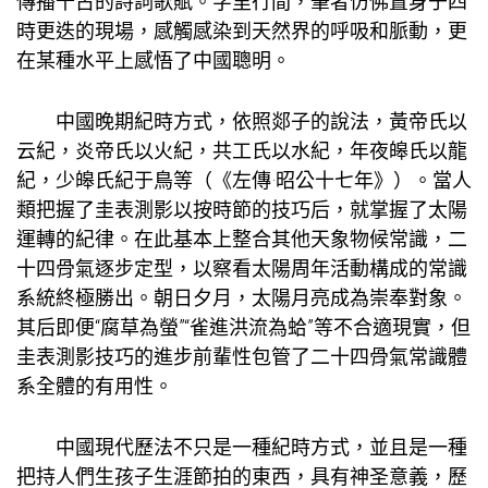
傳播千古的詩詞歌賦。字里行間，筆者仿佛置身于四
時更迭的現場，感觸感染到天然界的呼吸和脈動，更
在某種水平上感悟了中國聰明。
中國晚期紀時方式，依照郯子的說法，黃帝氏以
云紀，炎帝氏以火紀，共工氏以水紀，年夜皞氏以龍
紀，少皞氏紀于鳥等（《左傳·昭公十七年》）。當人
類把握了圭表測影以按時節的技巧后，就掌握了太陽
運轉的紀律。在此基本上整合其他天象物候常識，二
十四骨氣逐步定型，以察看太陽周年活動構成的常識
系統終極勝出。朝日夕月，太陽月亮成為崇奉對象。
其后即便“腐草為螢”“雀進洪流為蛤”等不合適現實，但
圭表測影技巧的進步前輩性包管了二十四骨氣常識體
系全體的有用性。
中國現代歷法不只是一種紀時方式，並且是一種
把持人們生孩子生涯節拍的東西，具有神圣意義，歷