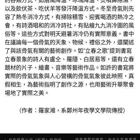
的各類方式，如扇風降溫、冰塊降溫、焚噴鼻除濕，
以及飲伏茶、吃伏羊等發汗降溫方式。冬至骨氣則先
容了熱冬消冷方式，有掃除積雪、迎賓喝酒的熱冷之
會，有詩酒唱和的消冷詩社，有貼繪九九消冷圖的風
俗等。這些方式對明天避暑消冷仍有實際意義。書中
在議論每一個骨氣的天象、物候、禮俗之外，還闡述
了與該骨氣有關的藝術創作。如“立春之歌”提到書寫
立春景象的詩人有盧仝、羅隱、白居易等，還有立春
題材的片子、繪畫、音樂等藝術作品。如許的書寫將
實際的骨氣氣象與人心營構的骨氣氣象彼此映照，真
假相生，為藝術指明了創作之源，也用藝術升華
聚會
場地
了實際之美。
（作者：羅家湘，系鄭州年夜學文學院傳授）
文
倫敦書展前總監：中去九宮格會議