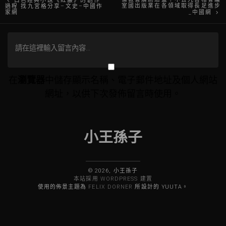
白色經典小說《紅巖》的創作
室國出版業在各領域取得長足進步
過程 找九宮格分享–文史–中國作
家網
_中國網
章
導
覽
在
瀏覽器
中儲存顯示名稱、電子郵件地址及個人網站
網址，以供下次發佈留言時使用。
小王孫子
© 2026, 小王孫子
本站採用 WORDPRESS 建置
使用的佈景主題為
FELIX DORNER
所設計的 YUUTA。