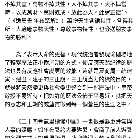
不掉其宜，萬物不掉其性，人不掉其事，天不掉當
時，以成萬財。萬財既成，放此為人。此謂正德”。
（《逸周書·年夜聚解》）萬物天生各循其性，各得其
所，人適應事物天性，尊敬事物特性，也分送朋友事
物的勝利。
為了表示天命的更替，現代統治者發現
瑜伽場地
了轉變歷法正
小樹屋
朔的方式，使反應天然紀律的歷
法也具有反應社會變更的效能，這就是夏商周三統建
寅、建丑、建子的三正說。三正說盡力的標的目的，
就是將天然變更與社會變更整合到一部歷法中，皇帝
敬授平易近時，把如許的歷法公佈于平易近，就把天
的意志和王朝的威望貫徹到每一個蒼生的生涯之中。
《二十四骨氣里讀懂中國》一書很是器重骨氣與
人事的照應，如年夜暑誇大要避暑，會商了前人避暑