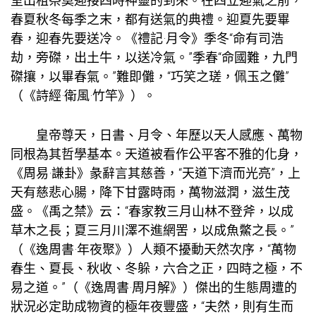
室出租
祭奠迎接四時神靈的到來。在四立迎氣之前，
春夏秋冬每季之末，都有送氣的典禮。迎夏先要畢
春，迎春先要送冷。《禮記·月令》季冬“命有司浩
劫，旁磔，出土牛，以送冷氣。”季春“命國難，九門
磔攘，以畢春氣。”難即儺，“巧笑之瑳，佩玉之儺”
（《詩經·衛風·竹竿》）。
皇帝尊天，日書、月令、年歷以天人感應、萬物
同根為其哲學基本。天道被看作公平客不雅的化身，
《周易·謙卦》彖辭言其慈善，“天道下濟而光亮”，上
天有慈悲心腸，降下甘露時雨，萬物滋潤，滋生茂
盛。《禹之禁》云：“春
家教
三月山林不登斧，以成
草木之長；夏三月川澤不進網罟，以成魚鱉之長。”
（《逸周書·年夜聚》）人類不擾動天然次序，“萬物
春生、夏長、秋收、冬躲，六合之正，四時之極，不
易之道。”（《逸周書·周月解》）傑出的生態周遭的
狀況必定助成物資的極年夜豐盛，“夫然，則有生而